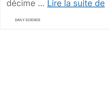
décime …
Lire la suite de
ca
ma
se
DAILY SCIENCE
met
au
ch
po
sur