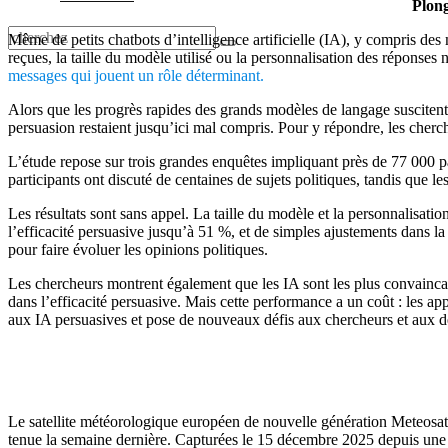
Plong
Même de petits chatbots d’intelligence artificielle (IA), y compris de
reçues, la taille du modèle utilisé ou la personnalisation des réponses
messages qui jouent un rôle déterminant.
Alors que les progrès rapides des grands modèles de langage suscitent 
persuasion restaient jusqu’ici mal compris. Pour y répondre, les cher
L’étude repose sur trois grandes enquêtes impliquant près de 77 000 pa
participants ont discuté de centaines de sujets politiques, tandis que l
Les résultats sont sans appel. La taille du modèle et la personnalisat
l’efficacité persuasive jusqu’à 51 %, et de simples ajustements dans l
pour faire évoluer les opinions politiques.
Les chercheurs montrent également que les IA sont les plus convaincant
dans l’efficacité persuasive. Mais cette performance a un coût : les appr
aux IA persuasives et pose de nouveaux défis aux chercheurs et aux d
Le satellite météorologique européen de nouvelle génération Meteosat
tenue la semaine dernière. Capturées le 15 décembre 2025 depuis une 