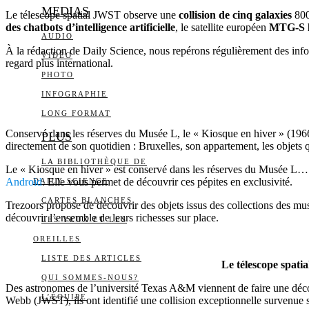
MEDIAS
Le télescope spatial JWST observe une
collision de cinq galaxies
800
des chatbots d’intelligence artificielle
, le satellite européen
MTG-S li
AUDIO
À la rédaction de Daily Science, nous repérons régulièrement des inform
VIDÉO
regard plus international.
PHOTO
INFOGRAPHIE
LONG FORMAT
Conservé dans les réserves du Musée L, le « Kiosque en hiver » (1966) e
PLUS
directement de son quotidien : Bruxelles, son appartement, les objets q
LA BIBLIOTHÈQUE DE
Le « Kiosque en hiver » est conservé dans les réserves du Musée L… in
Android
. Elle vous permet de découvrir ces pépites en exclusivité.
DAILY SCIENCE
CARTES BLANCHES
Trezoors propose de découvrir des objets issus des collections des musé
découvrir l’ensemble de leurs richesses sur place.
LES YEUX ET LES
OREILLES
LISTE DES ARTICLES
Le télescope spati
QUI SOMMES-NOUS?
Des astronomes de l’université Texas A&M viennent de faire une décou
L’ÉQUIPE
Webb (JWST), ils ont identifié une collision exceptionnelle survenue