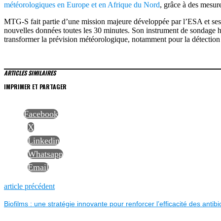
météorologiques en Europe et en Afrique du Nord
, grâce à des mesur
MTG-S fait partie d’une mission majeure développée par l’ESA et ses p
nouvelles données toutes les 30 minutes. Son instrument de sondage h
transformer la prévision météorologique, notamment pour la détectio
ARTICLES SIMILAIRES
IMPRIMER ET PARTAGER
Facebook
X
Linkedin
Whatsapp
Email
NAVIGATION
Previous
article précédent
post:
Biofilms : une stratégie innovante pour renforcer l’efficacité des antibi
DE