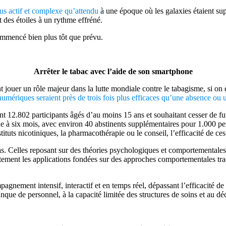
lus actif et complexe qu’attendu
à une époque où les galaxies étaient sup
des étoiles à un rythme effréné.
ommencé bien plus tôt que prévu.
Arrêter le tabac avec l’aide de son smartphone
jouer un rôle majeur dans la lutte mondiale contre le tabagisme, si on en
 numériques seraient près de trois fois plus efficaces qu’une absence ou 
 12.802 participants âgés d’au moins 15 ans et souhaitant cesser de fume
e à six mois, avec environ 40 abstinents supplémentaires pour 1.000 per
tuts nicotiniques, la pharmacothérapie ou le conseil, l’efficacité de ces
s. Celles reposant sur des théories psychologiques et comportementales,
ement les applications fondées sur des approches comportementales tradi
agnement intensif, interactif et en temps réel, dépassant l’efficacité d
anque de personnel, à la capacité limitée des structures de soins et au d