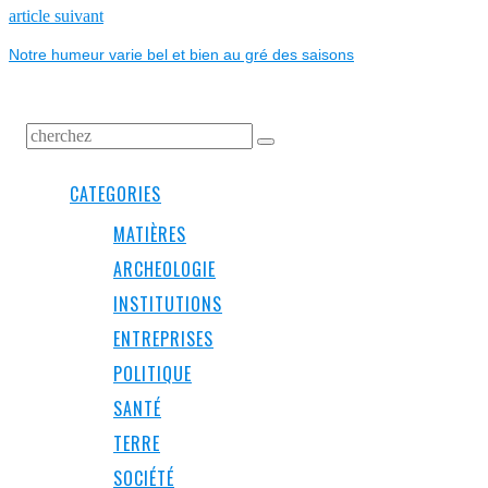
L’ARTICLE
Next
article suivant
post:
Notre humeur varie bel et bien au gré des saisons
CATEGORIES
MATIÈRES
ARCHEOLOGIE
INSTITUTIONS
ENTREPRISES
POLITIQUE
SANTÉ
TERRE
SOCIÉTÉ