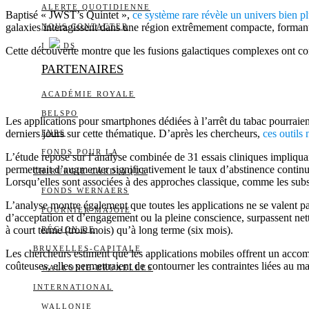
ALERTE QUOTIDIENNE
Baptisé « JWST’s Quintet »,
ce système rare révèle un univers bien p
galaxies interagissent dans une région extrêmement compacte, formant 
NOUS CONTACTER
I
DS
Cette découverte montre que les fusions galactiques complexes ont c
PARTENAIRES
ACADÉMIE ROYALE
BELSPO
Les applications pour smartphones dédiées à l’arrêt du tabac pourraient 
derniers jours sur cette thématique. D’après les chercheurs,
ces outils
FNRS
FONDS POUR LA
L’étude repose sur l’analyse combinée de 31 essais cliniques impliquant
permettrait d’augmenter significativement le taux d’abstinence continu
CHIRURGIE CARDIAQUE
Lorsqu’elles sont associées à des approches classique, comme les substi
FONDS WERNAERS
L’analyse montre également que toutes les applications ne se valent pa
FOURNIER-MAJOIE
d’acceptation et d’engagement ou la pleine conscience, surpassent nett
à court terme (trois mois) qu’à long terme (six mois).
RÉGION DE
BRUXELLES-CAPITALE
Les chercheurs estiment que les applications mobiles offrent un accomp
coûteuses, elles permettraient de contourner les contraintes liées au m
WALLONIE-BRUXELLES
INTERNATIONAL
WALLONIE