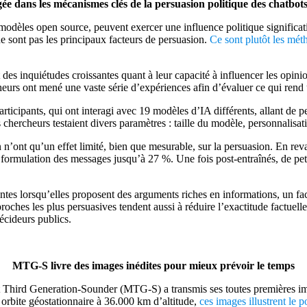
ée dans les mécanismes clés de la persuasion politique des chatbot
s modèles open source, peuvent exercer une influence politique significat
 ne sont pas les principaux facteurs de persuasion.
Ce sont plutôt les mét
des inquiétudes croissantes quant à leur capacité à influencer les opin
cheurs ont mené une vaste série d’expériences afin d’évaluer ce qui rend
rticipants, qui ont interagi avec 19 modèles d’IA différents, allant de p
es chercheurs testaient divers paramètres : taille du modèle, personnalisa
ion n’ont qu’un effet limité, bien que mesurable, sur la persuasion. En 
a formulation des messages jusqu’à 27 %. Une fois post-entraînés, de pet
es lorsqu’elles proposent des arguments riches en informations, un fact
oches les plus persuasives tendent aussi à réduire l’exactitude factuelle.
écideurs publics.
MTG-S livre des images inédites pour mieux prévoir le temps
 Third Generation-Sounder (MTG-S) a transmis ses toutes premières ima
orbite géostationnaire à 36.000 km d’altitude,
ces images illustrent le p