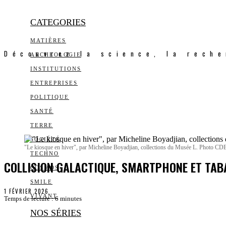
CATEGORIES
MATIÈRES
Découvrez la science, la reche
ARCHEOLOGIE
INSTITUTIONS
ENTREPRISES
POLITIQUE
SANTÉ
TERRE
SOCIÉTÉ
"Le kiosque en hiver", par Micheline Boyadjian, collections du Musée L. Photo CD
TECHNO
COLLISION GALACTIQUE, SMARTPHONE ET TABA
COSMOS
SMILE
1 FÉVRIER 2026
VIVANT
Temps de lecture :
6
minutes
NOS SÉRIES