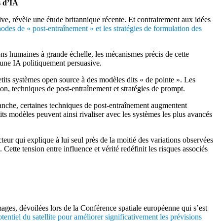
s d’IA
ive, révèle une étude britannique récente. Et contrairement aux idées
hodes de « post-entraînement » et les stratégies de formulation des
ions humaines à grande échelle, les mécanismes précis de cette
 une IA politiquement persuasive.
etits systèmes open source à des modèles dits « de pointe ». Les
tion, techniques de post-entraînement et stratégies de prompt.
revanche, certaines techniques de post-entraînement augmentent
its modèles peuvent ainsi rivaliser avec les systèmes les plus avancés
eur qui explique à lui seul près de la moitié des variations observées
 Cette tension entre influence et vérité redéfinit les risques associés
ges, dévoilées lors de la Conférence spatiale européenne qui s’est
otentiel du satellite pour améliorer significativement les prévisions