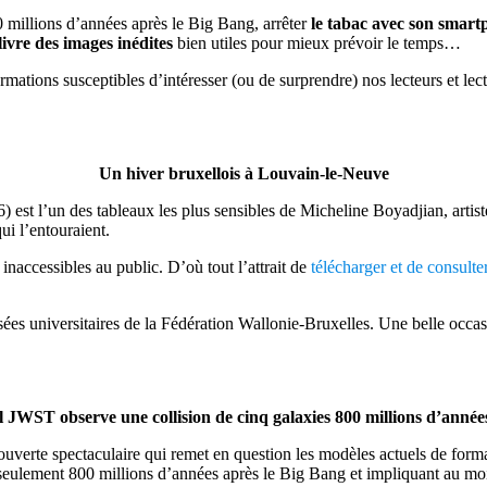
 millions d’années après le Big Bang, arrêter
le tabac avec son smar
vre des images inédites
bien utiles pour mieux prévoir le temps…
ations susceptibles d’intéresser (ou de surprendre) nos lecteurs et lect
Un hiver bruxellois à Louvain-le-Neuve
st l’un des tableaux les plus sensibles de Micheline Boyadjian, artiste 
ui l’entouraient.
accessibles au public. D’où tout l’attrait de
télécharger et de consulte
es universitaires de la Fédération Wallonie-Bruxelles. Une belle occasion
al JWST observe une collision de cinq galaxies 800 millions d’année
verte spectaculaire qui remet en question les modèles actuels de forma
 seulement 800 millions d’années après le Big Bang et impliquant au moi