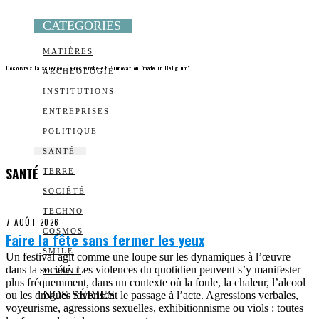
CATEGORIES
MATIÈRES
Découvrez la science, la recherche et l’innovation "made in Belgium"
ARCHEOLOGIE
INSTITUTIONS
ENTREPRISES
POLITIQUE
SANTÉ
SANTÉ
TERRE
SOCIÉTÉ
TECHNO
7 AOÛT 2026
COSMOS
Faire la fête sans fermer les yeux
SMILE
Un festival agit comme une loupe sur les dynamiques à l’œuvre
dans la société. Les violences du quotidien peuvent s’y manifester
VIVANT
plus fréquemment, dans un contexte où la foule, la chaleur, l’alcool
NOS SÉRIES
ou les drogues favorisent le passage à l’acte. Agressions verbales,
voyeurisme, agressions sexuelles, exhibitionnisme ou viols : toutes