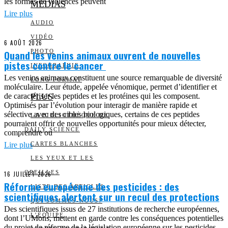
les formes de violences peuvent
MEDIAS
Lire plus
AUDIO
VIDÉO
6 AOÛT 2026
Quand les venins animaux ouvrent de nouvelles
PHOTO
pistes contre le cancer
INFOGRAPHIE
Les venins animaux constituent une source remarquable de diversité
LONG FORMAT
moléculaire. Leur étude, appelée vénomique, permet d’identifier et
de caractériser les peptides et les protéines qui les composent.
PLUS
Optimisés par l’évolution pour interagir de manière rapide et
sélective avec des cibles biologiques, certains de ces peptides
LA BIBLIOTHÈQUE DE
pourraient offrir de nouvelles opportunités pour mieux détecter,
DAILY SCIENCE
comprendre ou
Lire plus
CARTES BLANCHES
LES YEUX ET LES
OREILLES
16 JUILLET 2026
Réforme européenne des pesticides : des
LISTE DES ARTICLES
scientifiques alertent sur un recul des protections
QUI SOMMES-NOUS?
Des scientifiques issus de 27 institutions de recherche européennes,
L’ÉQUIPE
dont l’UMons, mettent en garde contre les conséquences potentielles
du projet de réforme de la législation européenne sur les pesticides.