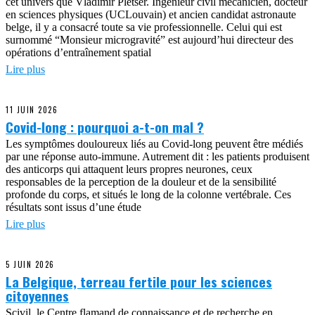
cet univers que Vladimir Pletser. Ingénieur civil mécanicien, docteur
en sciences physiques (UCLouvain) et ancien candidat astronaute
belge, il y a consacré toute sa vie professionnelle. Celui qui est
surnommé “Monsieur microgravité” est aujourd’hui directeur des
opérations d’entraînement spatial
Lire plus
11 JUIN 2026
Covid-long : pourquoi a-t-on mal ?
Les symptômes douloureux liés au Covid-long peuvent être médiés
par une réponse auto-immune. Autrement dit : les patients produisent
des anticorps qui attaquent leurs propres neurones, ceux
responsables de la perception de la douleur et de la sensibilité
profonde du corps, et situés le long de la colonne vertébrale. Ces
résultats sont issus d’une étude
Lire plus
5 JUIN 2026
La Belgique, terreau fertile pour les sciences
citoyennes
Scivil, le Centre flamand de connaissance et de recherche en