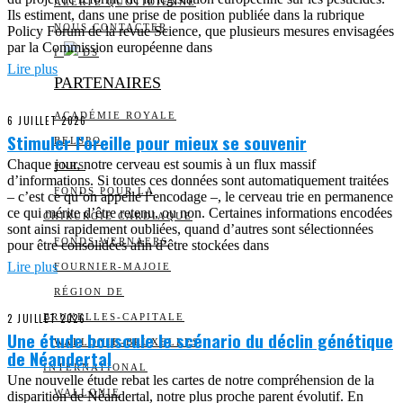
ALERTE QUOTIDIENNE
Ils estiment, dans une prise de position publiée dans la rubrique
NOUS CONTACTER
Policy Forum de la revue Science, que plusieurs mesures envisagées
par la Commission européenne dans
I
DS
Lire plus
PARTENAIRES
ACADÉMIE ROYALE
6 JUILLET 2026
Stimuler l’oreille pour mieux se souvenir
BELSPO
Chaque jour, notre cerveau est soumis à un flux massif
FNRS
d’informations. Si toutes ces données sont automatiquement traitées
FONDS POUR LA
– c’est ce qu’on appelle l’encodage –, le cerveau trie en permanence
ce qui mérite d’être retenu, ou non. Certaines informations encodées
CHIRURGIE CARDIAQUE
sont ainsi rapidement oubliées, quand d’autres sont sélectionnées
FONDS WERNAERS
pour être consolidées afin d’être stockées dans
Lire plus
FOURNIER-MAJOIE
RÉGION DE
2 JUILLET 2026
BRUXELLES-CAPITALE
Une étude bouscule le scénario du déclin génétique
WALLONIE-BRUXELLES
de Néandertal
INTERNATIONAL
Une nouvelle étude rebat les cartes de notre compréhension de la
WALLONIE
disparition de Néandertal, notre plus proche parent évolutif. En