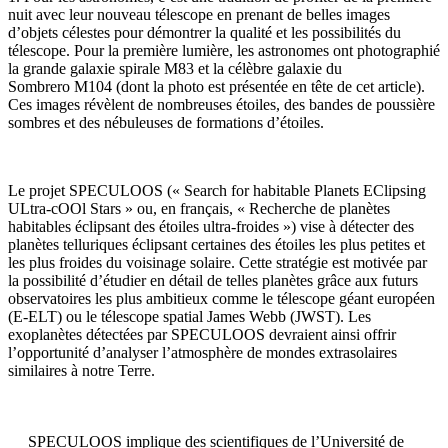
nuit avec leur nouveau télescope en prenant de belles images
d’objets célestes pour démontrer la qualité et les possibilités du
télescope. Pour la première lumière, les astronomes ont photographié
la grande galaxie spirale M83 et la célèbre galaxie du
Sombrero M104 (dont la photo est présentée en tête de cet article).
Ces images révèlent de nombreuses étoiles, des bandes de poussière
sombres et des nébuleuses de formations d’étoiles.
Le projet SPECULOOS (« Search for habitable Planets EClipsing
ULtra-cOOl Stars » ou, en français, « Recherche de planètes
habitables éclipsant des étoiles ultra-froides ») vise à détecter des
planètes telluriques éclipsant certaines des étoiles les plus petites et
les plus froides du voisinage solaire. Cette stratégie est motivée par
la possibilité d’étudier en détail de telles planètes grâce aux futurs
observatoires les plus ambitieux comme le télescope géant européen
(E-ELT) ou le télescope spatial James Webb (JWST). Les
exoplanètes détectées par SPECULOOS devraient ainsi offrir
l’opportunité d’analyser l’atmosphère de mondes extrasolaires
similaires à notre Terre.
SPECULOOS implique des scientifiques de l’Université de