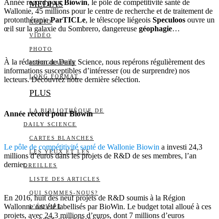
Année record pour
Biowin
, le pôle de compétitivité santé de
MEDIAS
Wallonie, 45 millions pour le centre de recherche et de traitement de
protonthérapie
ParTICLe
, le télescope liégeois
Speculoos
ouvre un
AUDIO
œil sur la galaxie du Sombrero, dangereuse
géophagie
…
VIDÉO
PHOTO
À la rédaction de Daily Science, nous repérons régulièrement des
INFOGRAPHIE
informations susceptibles d’intéresser (ou de surprendre) nos
LONG FORMAT
lecteurs. Découvrez notre dernière sélection.
PLUS
LA BIBLIOTHÈQUE DE
Année record pour Biowin
DAILY SCIENCE
CARTES BLANCHES
Le pôle de compétitivité santé de Wallonie Biowin
a investi 24,3
LES YEUX ET LES
millions d’euros dans les projets de R&D de ses membres, l’an
dernier.
OREILLES
LISTE DES ARTICLES
QUI SOMMES-NOUS?
En 2016, huit des neuf projets de R&D soumis à la Région
Wallonne ont été labellisés par BioWin. Le budget total alloué à ces
L’ÉQUIPE
projets, avec 24,3 millions d’euros, dont 7 millions d’euros