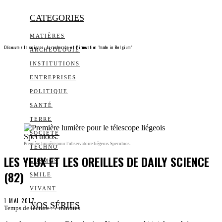
CATEGORIES
MATIÈRES
Découvrez la science, la recherche et l’innovation "made in Belgium"
ARCHEOLOGIE
INSTITUTIONS
ENTREPRISES
POLITIQUE
SANTÉ
TERRE
SOCIÉTÉ
Première lumière pour l'observatoire liégeois Speculoos.
TECHNO
LES YEUX ET LES OREILLES DE DAILY SCIENCE
COSMOS
(82)
SMILE
VIVANT
1 MAI 2017
NOS SÉRIES
Temps de lecture :
7
minutes