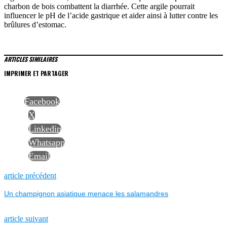
charbon de bois combattent la diarrhée. Cette argile pourrait
influencer le pH de l’acide gastrique et aider ainsi à lutter contre les
brûlures d’estomac.
ARTICLES SIMILAIRES
IMPRIMER ET PARTAGER
Facebook
X
Linkedin
Whatsapp
Email
NAVIGATION
Previous
article précédent
post:
Un champignon asiatique menace les salamandres
DE
L’ARTICLE
Next
article suivant