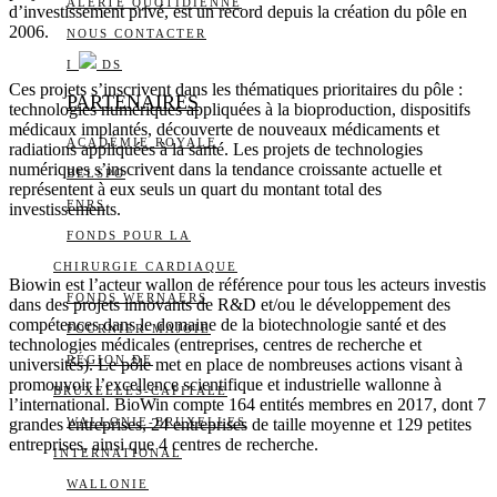
ALERTE QUOTIDIENNE
d’investissement privé, est un record depuis la création du pôle en
2006.
NOUS CONTACTER
I
DS
Ces projets s’inscrivent dans les thématiques prioritaires du pôle :
PARTENAIRES
technologies numériques appliquées à la bioproduction, dispositifs
médicaux implantés, découverte de nouveaux médicaments et
ACADÉMIE ROYALE
radiations appliquées à la santé. Les projets de technologies
numériques s’inscrivent dans la tendance croissante actuelle et
BELSPO
représentent à eux seuls un quart du montant total des
FNRS
investissements.
FONDS POUR LA
CHIRURGIE CARDIAQUE
Biowin est l’acteur wallon de référence pour tous les acteurs investis
FONDS WERNAERS
dans des projets innovants de R&D et/ou le développement des
compétences dans le domaine de la biotechnologie santé et des
FOURNIER-MAJOIE
technologies médicales (entreprises, centres de recherche et
RÉGION DE
universités). Le pôle met en place de nombreuses actions visant à
promouvoir l’excellence scientifique et industrielle wallonne à
BRUXELLES-CAPITALE
l’international. BioWin compte 164 entités membres en 2017, dont 7
grandes entreprises, 24 entreprises de taille moyenne et 129 petites
WALLONIE-BRUXELLES
entreprises, ainsi que 4 centres de recherche.
INTERNATIONAL
WALLONIE