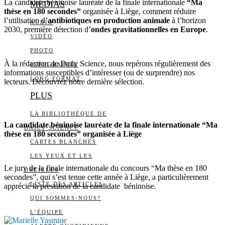
La candidate béninoise lauréate de la finale internationale
“Ma
MEDIAS
thèse en 180 secondes”
organisée à Liège, comment réduire
l’utilisation d’
antibiotiques en production animale
à l’horizon
AUDIO
2030, première détection d’
ondes gravitationnelles en Europe
.
VIDÉO
PHOTO
À la rédaction de Daily Science, nous repérons régulièrement des
INFOGRAPHIE
informations susceptibles d’intéresser (ou de surprendre) nos
LONG FORMAT
lecteurs. Découvrez notre dernière sélection.
PLUS
LA BIBLIOTHÈQUE DE
La candidate béninoise lauréate de la finale internationale “Ma
DAILY SCIENCE
thèse en 180 secondes” organisée à Liège
CARTES BLANCHES
LES YEUX ET LES
Le jury de la finale internationale du concours “Ma thèse en 180
OREILLES
secondes”, qui s’est tenue cette année à Liège, a particulièrement
LISTE DES ARTICLES
apprécié la prestation de la candidate béninoise.
QUI SOMMES-NOUS?
L’ÉQUIPE