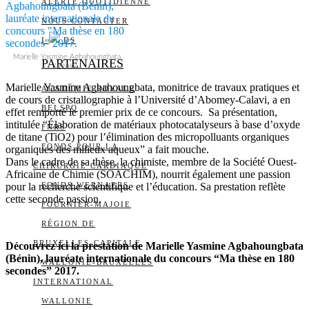
ALERTE QUOTIDIENNE
NOUS CONTACTER
I
DS
Marielle Yasmine Agbahoungbata
PARTENAIRES
(Bénin).
Marielle Yasmine Agbahoungbata, monitrice de travaux pratiques et
ACADÉMIE ROYALE
de cours de cristallographie à l’Université d’Abomey-Calavi, a en
BELSPO
effet remporté le premier prix de ce concours. Sa présentation,
intitulée “Élaboration de matériaux photocatalyseurs à base d’oxyde
FNRS
de titane (TiO2) pour l’élimination des micropolluants organiques
FONDS POUR LA
organiques des milieux aqueux” a fait mouche.
Dans le cadre de sa thèse, la chimiste, membre de la Société Ouest-
CHIRURGIE CARDIAQUE
Africaine de Chimie (SOACHIM), nourrit également une passion
pour la recherche scientifique et l’éducation. Sa prestation reflète
FONDS WERNAERS
cette seconde passion.
FOURNIER-MAJOIE
RÉGION DE
BRUXELLES-CAPITALE
Découvrez ici la prestation de Marielle Yasmine Agbahoungbata
(Bénin), lauréate internationale du concours “Ma thèse en 180
WALLONIE-BRUXELLES
secondes” 2017.
INTERNATIONAL
WALLONIE