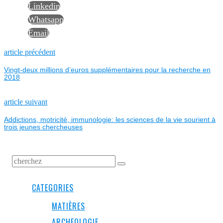
Linkedin
Whatsapp
Email
NAVIGATION
Previous
article précédent
post:
Vingt-deux millions d’euros supplémentaires pour la recherche en
DE
2018
L’ARTICLE
Next
article suivant
post:
Addictions, motricité, immunologie: les sciences de la vie sourient à
trois jeunes chercheuses
CATEGORIES
MATIÈRES
ARCHEOLOGIE