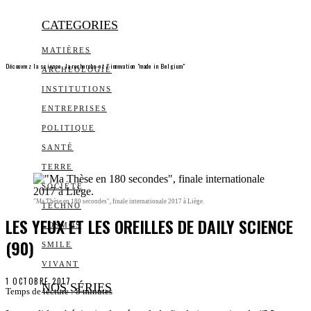
CATEGORIES
MATIÈRES
Découvrez la science, la recherche et l’innovation "made in Belgium"
ARCHEOLOGIE
INSTITUTIONS
ENTREPRISES
POLITIQUE
SANTÉ
TERRE
SOCIÉTÉ
"Ma Thèse en 180 secondes", finale internationale 2017 à Liège.
TECHNO
LES YEUX ET LES OREILLES DE DAILY SCIENCE
COSMOS
(90)
SMILE
VIVANT
1 OCTOBRE 2017
NOS SÉRIES
Temps de lecture :
8
minutes