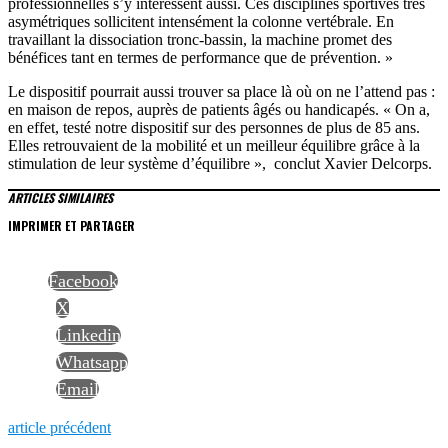
professionnelles s’y intéressent aussi. Ces disciplines sportives très
asymétriques sollicitent intensément la colonne vertébrale. En
travaillant la dissociation tronc-bassin, la machine promet des
bénéfices tant en termes de performance que de prévention. »
Le dispositif pourrait aussi trouver sa place là où on ne l’attend pas :
en maison de repos, auprès de patients âgés ou handicapés. « On a,
en effet, testé notre dispositif sur des personnes de plus de 85 ans.
Elles retrouvaient de la mobilité et un meilleur équilibre grâce à la
stimulation de leur système d’équilibre », conclut Xavier Delcorps.
ARTICLES SIMILAIRES
IMPRIMER ET PARTAGER
Facebook
X
Linkedin
Whatsapp
Email
NAVIGATION
Previous
article précédent
post: