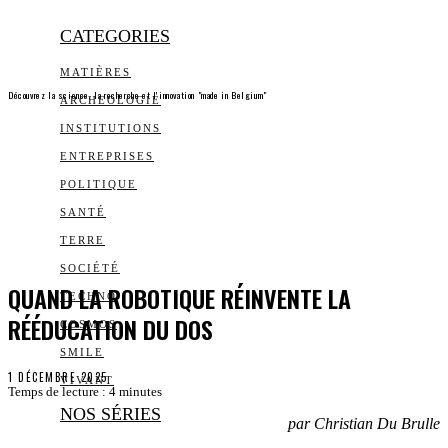
CATEGORIES
MATIÈRES
Découvrez la science, la recherche et l’innovation "made in Belgium"
ARCHEOLOGIE
INSTITUTIONS
ENTREPRISES
POLITIQUE
SANTÉ
TERRE
SOCIÉTÉ
QUAND LA ROBOTIQUE RÉINVENTE LA
TECHNO
RÉÉDUCATION DU DOS
COSMOS
SMILE
1 DÉCEMBRE 2025
VIVANT
Temps de lecture :
4
minutes
NOS SÉRIES
par Christian Du Brulle