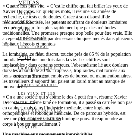
MEDIAS
« Quatre fois plus vite. » C’est le chiffre qui fait briller les yeux de
Xavier Delcorps. En quelques mots, il résume six années de
AUDIO
recherche, de tests et de doutes. Grâce à son dispositif de
rééducation robotisée, les patients souffrant de douleurs lombaires
VIDÉO
récupèrent quatre fois plus rapidement que par les méthodes
PHOTO
traditionnelles. Une promesse presque trop belle pour être vraie. Elle
a cependant été validée par des essais cliniques menés dans plusieurs
INFOGRAPHIE
hôpitaux liégeois et montois.
LONG FORMAT
La lombalgie, ce fléau discret, touche près de 85 % de la population
PLUS
mondiale au moins une fois dans la vie. Les chiffres sont
implacables : dans certains secteurs, l’absentéisme lié aux douleurs
LA BIBLIOTHÈQUE DE
dorsales a bondi de 30 %. Trop assis, trop raides, mal formés aux
bons gestes: qu’ils soient employés de bureau ou manutentionnaires,
DAILY SCIENCE
les travailleurs d’aujourd’hui paient un lourd tribut au manque de
CARTES BLANCHES
mouvements.
LES YEUX ET LES
« On a une société qui s’abîme le dos à petit feu », résume Xavier
Delcorps. Lui-même kiné de formation, il a passé sa carrière non pas
OREILLES
en cabinet, mais dans l’industrie médicale, entre implants
LISTE DES ARTICLES
orthopédiques et robotique médicale. De ce parcours hybride, est
née une idée simple : et si la technologie pouvait réapprendre au
QUI SOMMES-NOUS?
corps à bouger naturellement ?
L’ÉQUIPE
Une machine aux mouvements imprévisibles