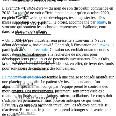
ALERTE QUOTIDIENNE
L’aventure « LumbaCure », du nom de son dispositif, commence en
NOUS CONTACTER
2018. La société ne voit officiellement le jour qu’en octobre 2020,
I
DS
en plein Covid. Le temps de développer, tester, ajuster les idées
mises sur le tapis. Aujourd’hui, le projet, accompagné par
Ignity
, la
PARTENAIRES
structure qui soutient les techno-entrepreneurs en Wallonie, entre
dans sa phase de décollage.
ACADÉMIE ROYALE
« Un prototype pré-industriel sera présenté à Louvain-la-Neuve
BELSPO
début décembre », indiquait-il à Gand où, à l’invitation de l’
Awex
, il
FNRS
participait au
salon Tectonic
. Ce salon rassemblait notamment des
innovateurs technologiques à la recherche de moyens pour
FONDS POUR LA
développer leurs produits et de potentiels investisseurs. Pour Odix,
CHIRURGIE CARDIAQUE
la société derrière LumbaCure, l’idée est, en effet, de lever des fonds
pour son projet de traitement des lombalgies.
FONDS WERNAERS
La machine en question
ressemble à une chaise robotisée montée sur
FOURNIER-MAJOIE
une plateforme mobile. Le patient s’y installe pendant qu’un
RÉGION DE
algorithme spécialement conçu par l’équipe prend le contrôle des
mouvements. Ces mouvements, justement, sont imprévisibles :
BRUXELLES-CAPITALE
rotations, inclinaisons, translations, micro-oscillations. Le corps doit
WALLONIE-BRUXELLES
s’adapter en permanence, sans pouvoir anticiper ce qui vient.
Résultat : les muscles profonds travaillent, les réflexes naturels se
INTERNATIONAL
réactivent. Et surtout, le patient réapprend à bouger sans avoir peur
WALLONIE
de souffrir.