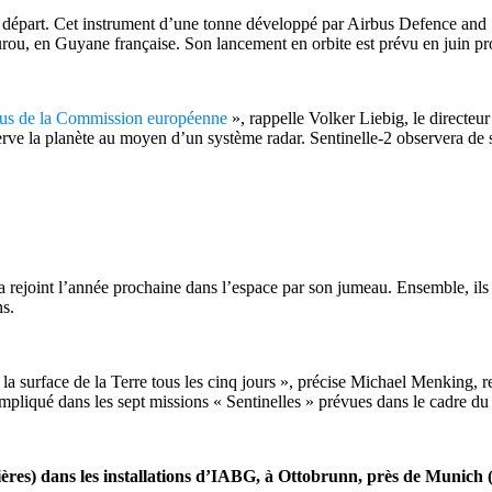
 au départ. Cet instrument d’une tonne développé par Airbus Defence an
ourou, en Guyane française. Son lancement en orbite est prévu en juin p
us de la Commission européenne
», rappelle Volker Liebig, le directeu
serve la planète au moyen d’un système radar. Sentinelle-2 observera de 
era rejoint l’année prochaine dans l’espace par son jumeau. Ensemble, il
ns.
de la surface de la Terre tous les cinq jours », précise Michael Menking
 impliqué dans les sept missions « Sentinelles » prévues dans le cadre
ssières) dans les installations d’IABG, à Ottobrunn, près de Munich