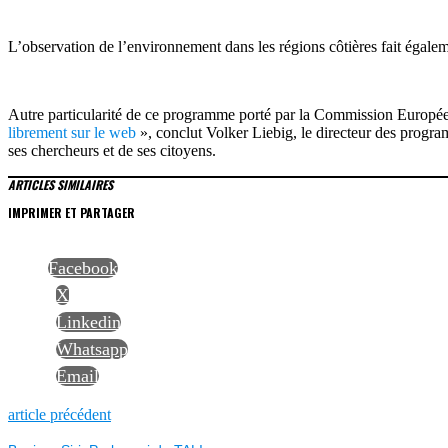
L’observation de l’environnement dans les régions côtières fait égalem
Autre particularité de ce programme porté par la Commission Européen
librement sur le web
», conclut Volker Liebig, le directeur des program
ses chercheurs et de ses citoyens.
ARTICLES SIMILAIRES
IMPRIMER ET PARTAGER
Facebook
X
Linkedin
Whatsapp
Email
NAVIGATION
Previous
article précédent
post: