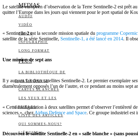
MEDIAS
Le satellite européen d’observation de la Terre Sentinelle-2 est prêt
quitter l’Europe dans les jours qui viennent pour le port spatial de K
AUDIO
VIDÉO
« Sentinelle-2 est la seconde mission spatiale du
programme Copernic
PHOTO
satellite de la série Sentinelle,
Sentinelle-1, a été lancé en 2014
. Il ob
INFOGRAPHIE
LONG FORMAT
Une mission de sept ans
PLUS
LA BIBLIOTHÈQUE DE
Il y aura en fait deux satellites Sentinelle-2. Le premier exemplaire s
DAILY SCIENCE
diamétralement opposés l’un de l’autre, et ce pendant au moins sept a
CARTES BLANCHES
LES YEUX ET LES
« Cette configuration à deux satellites permet d’observer l’entièreté 
OREILLES
sciences », chez
Airbus Defence and Space
. Ce groupe industriel est
LISTE DES ARTICLES
QUI SOMMES-NOUS?
L’ÉQUIPE
Découvrez le satellite Sentinelle-2 en « salle blanche » (sans pou