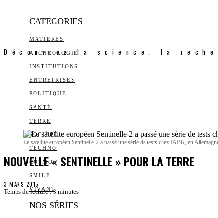
CATEGORIES
MATIÈRES
Découvrez la science, la reche
ARCHEOLOGIE
INSTITUTIONS
ENTREPRISES
POLITIQUE
SANTÉ
TERRE
SOCIÉTÉ
Le satellite européen Sentinelle-2 a passé une série de tests chez IABG, en Allemagne,
TECHNO
NOUVELLE « SENTINELLE » POUR LA TERRE
COSMOS
SMILE
3 MARS 2015
VIVANT
Temps de lecture :
3
minutes
NOS SÉRIES