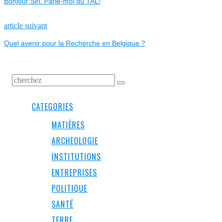
Bonjour Siri. Parle-moi du TAL!
DE
L’ARTICLE
Next
article suivant
post:
Quel avenir pour la Recherche en Belgique ?
CATEGORIES
MATIÈRES
ARCHEOLOGIE
INSTITUTIONS
ENTREPRISES
POLITIQUE
SANTÉ
TERRE