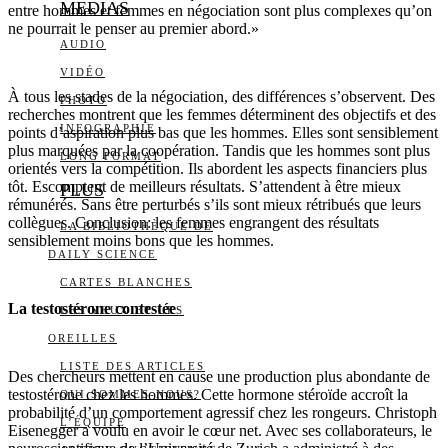
MEDIAS
entre hommes et femmes en négociation sont plus complexes qu’on
ne pourrait le penser au premier abord.»
AUDIO
VIDÉO
À tous les stades de la négociation, des différences s’observent. Des
PHOTO
recherches montrent que les femmes déterminent des objectifs et des
INFOGRAPHIE
points d’aspiration plus bas que les hommes. Elles sont sensiblement
plus marquées par la coopération. Tandis que les hommes sont plus
LONG FORMAT
orientés vers la compétition. Ils abordent les aspects financiers plus
tôt. Escomptent de meilleurs résultats. S’attendent à être mieux
PLUS
rémunérés. Sans être perturbés s’ils sont mieux rétribués que leurs
collègues. Conclusion: les femmes engrangent des résultats
LA BIBLIOTHÈQUE DE
sensiblement moins bons que les hommes.
DAILY SCIENCE
CARTES BLANCHES
La testostérone contestée
LES YEUX ET LES
OREILLES
LISTE DES ARTICLES
Des chercheurs mettent en cause une production plus abondante de
testostérone chez les hommes. Cette hormone stéroïde accroît la
QUI SOMMES-NOUS?
probabilité d’un comportement agressif chez les rongeurs. Christoph
L’ÉQUIPE
Eisenegger a voulu en avoir le cœur net. Avec ses collaborateurs, le