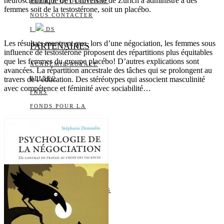
neuroscientifique de l’Université de Zurich a administré à des
ALERTE QUOTIDIENNE
femmes soit de la testostérone, soit un placébo.
NOUS CONTACTER
I
DS
Les résultats montrent que, lors d’une négociation, les femmes sous
PARTENAIRES
influence de testostérone proposent des répartitions plus équitables
que les femmes du groupe placébo! D’autres explications sont
ACADÉMIE ROYALE
avancées. La répartition ancestrale des tâches qui se prolongent au
travers de l’éducation. Des stéréotypes qui associent masculinité
BELSPO
avec compétence et féminité avec sociabilité…
FNRS
FONDS POUR LA
CHIRURGIE CARDIAQUE
FONDS WERNAERS
FOURNIER-MAJOIE
RÉGION DE
BRUXELLES-CAPITALE
WALLONIE-BRUXELLES
INTERNATIONAL
WALLONIE