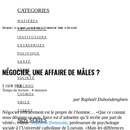
CATEGORIES
MATIÈRES
Découvrez la science, la recherche et l’innovation "made in Belgium"
ARCHEOLOGIE
INSTITUTIONS
ENTREPRISES
POLITIQUE
SANTÉ
NÉGOCIER, UNE AFFAIRE DE MÂLES ?
TERRE
SOCIÉTÉ
3 JUIN 2014
TECHNO
Temps de lecture :
4
minutes
COSMOS
par Raphaël Duboisdenghien
SMILE
VIVANT
Négocier efficacement est le propre de l’homme… «Que ce constat
nous dérange ou non, force est d’admettre qu’il recèle une part de
NOS SÉRIES
vérité», estime
Stéphanie Demoulin
, professeure de psychologie
sociale à l’Université catholique de Louvain. «Mais les différences