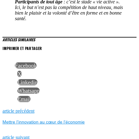
Participants de tout âge
: c’est le stade « vie active ».
Ici, le but n’est pas la compétition de haut niveau, mais
bien le plaisir et la volonté d’être en forme et en bonne
santé.
ARTICLES SIMILAIRES
IMPRIMER ET PARTAGER
Facebook
X
Linkedin
Whatsapp
Email
NAVIGATION
Previous
article précédent
post:
Mettre l’innovation au cœur de l’économie
DE
Next
article suivant