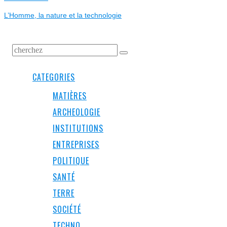
L’ARTICLE
post:
L’Homme, la nature et la technologie
CATEGORIES
MATIÈRES
ARCHEOLOGIE
INSTITUTIONS
ENTREPRISES
POLITIQUE
SANTÉ
TERRE
SOCIÉTÉ
TECHNO