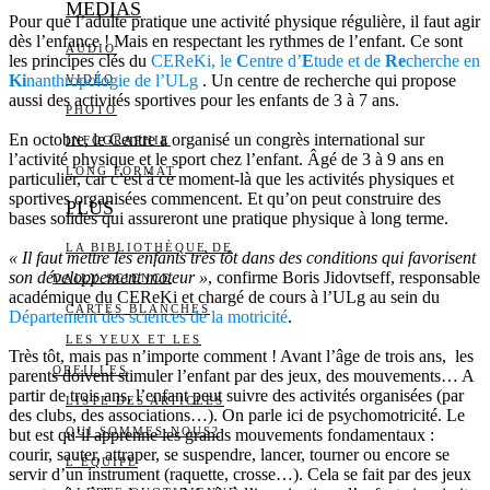
MEDIAS
Pour que l’adulte pratique une activité physique régulière, il faut agir
dès l’enfance ! Mais en respectant les rythmes de l’enfant. Ce sont
AUDIO
les principes clés du
CEReKi, le
C
entre d’
E
tude et de
Re
cherche en
Ki
nanthropologie de l’ULg
. Un centre de recherche qui propose
VIDÉO
aussi des activités sportives pour les enfants de 3 à 7 ans.
PHOTO
En octobre, le Centre a organisé un congrès international sur
INFOGRAPHIE
l’activité physique et le sport chez l’enfant. Âgé de 3 à 9 ans en
LONG FORMAT
particulier, car c’est à ce moment-là que les activités physiques et
sportives organisées commencent. Et qu’on peut construire des
PLUS
bases solides qui assureront une pratique physique à long terme.
LA BIBLIOTHÈQUE DE
« Il faut mettre les enfants très tôt dans des conditions qui favorisent
son développement moteur »
, confirme Boris Jidovtseff, responsable
DAILY SCIENCE
académique du CEReKi et chargé de cours à l’ULg au sein du
CARTES BLANCHES
Département des sciences de la motricité
.
LES YEUX ET LES
Très tôt, mais pas n’importe comment ! Avant l’âge de trois ans, les
OREILLES
parents doivent stimuler l’enfant par des jeux, des mouvements… A
partir de trois ans, l’enfant peut suivre des activités organisées (par
LISTE DES ARTICLES
des clubs, des associations…). On parle ici de psychomotricité. Le
QUI SOMMES-NOUS?
but est qu’il apprenne les grands mouvements fondamentaux :
courir, sauter, attraper, se suspendre, lancer, tourner ou encore se
L’ÉQUIPE
servir d’un instrument (raquette, crosse…). Cela se fait par des jeux