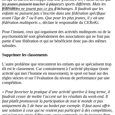
les jeunes puissent toucher à plusieurs sports différents. Mais les
fédérations ne jouent pas ce jeu d’échanges. Il faudrait que les
enfants ne puissent pas s’inscrire dans une fédération spécifique
avant l’âge de 7 ou 8 ans. Que pour les plus jeunes, il y ait une
fédération multisports »
, déclare le responsable du CEReKi.
Pour l’instant, ceux qui organisent des activités multisports ou de la
psychomotricité sont généralement des associations qui ne font pas
partie d’une fédération et qui ne bénéficient donc pas des mêmes
subsides.
Supprimer les classements
L’autre problème que rencontrent les enfants qui se spécialisent trop
tôt est le classement. Car contrairement à l’activité physique (toute
activité qui met l’homme en mouvement), le sport est basé sur des
règles strictes et sur l’évaluation du niveau de performance par une
compétition.
«
Pour favoriser la pratique d’une activité sportive à long terme, il
faudrait cesser de mettre l’accent sur les résultats du week-end. Il
faut plutôt promouvoir la participation de tout le monde et pas
uniquement du 5 de base au basket par exemple. Il faut aussi offrir
une solution à ceux qui ne veulent pas participer à des compétitions,
qui n’ont pas envie d’être sans cesse comparés ou de toujours finir