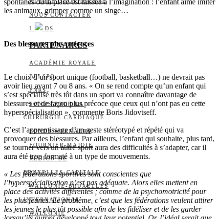
spontanés où la place est laissée à l’imagination : l’enfant aime imiter
ALERTE QUOTIDIENNE
les animaux, grimper comme un singe…
NOUS CONTACTER
I
DS
Des blessures plus précoces
PARTENAIRES
ACADÉMIE ROYALE
Le choix d’un sport unique (football, basketball…) ne devrait pas
BELSPO
avoir lieu avant 7 ou 8 ans. « On se rend compte qu’un enfant qui
FNRS
s’est spécialisé très tôt dans un sport va connaître davantage de
blessures et de façon plus précoce que ceux qui n’ont pas eu cette
FONDS POUR LA
hyperspécialisation », commente Boris Jidovtseff.
CHIRURGIE CARDIAQUE
C’est l’apprentissage d’un geste stéréotypé et répété qui va
FONDS WERNAERS
provoquer des blessures. Par ailleurs, l’enfant qui souhaite, plus tard,
FOURNIER-MAJOIE
se tourner vers un autre sport aura des difficultés à s’adapter, car il
aura été trop formaté à un type de mouvements.
RÉGION DE
BRUXELLES-CAPITALE
« Les fédérations sportives sont conscientes que
l’hyperspécialisation n’est pas adéquate. Alors elles mettent en
WALLONIE-BRUXELLES
place des activités différentes ; comme de la psychomotricité pour
les plus jeunes. Le problème, c’est que les fédérations veulent attirer
INTERNATIONAL
les jeunes le plus tôt possible afin de les fidéliser et de les garder
WALLONIE
lorsqu’ils auront développé tout leur potentiel. Or, l’idéal serait que