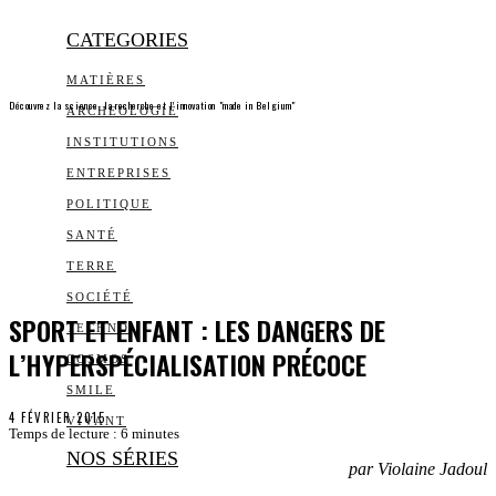
CATEGORIES
MATIÈRES
Découvrez la science, la recherche et l’innovation "made in Belgium"
ARCHEOLOGIE
INSTITUTIONS
ENTREPRISES
POLITIQUE
SANTÉ
TERRE
SOCIÉTÉ
SPORT ET ENFANT : LES DANGERS DE
TECHNO
L’HYPERSPÉCIALISATION PRÉCOCE
COSMOS
SMILE
4 FÉVRIER 2015
VIVANT
Temps de lecture :
6
minutes
NOS SÉRIES
par Violaine Jadoul