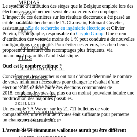
MEDIAS
Le système d’attribution des sièges que la Belgique emploie lors des
élections est extrêmement sensible aux erreurs de comptage.
AUDIO
L’impact de ces dernières sur les résultats électoraux a été passé au
crible par deux chercheurs de l’UCLouvain, Edouard Cuvelier,
VIDÉO
assistant au
pôle de recherche en ingénierie électrique
et Olivier
PHOTO
Pereira, cryptographe, responsable du
Crypto Group
. Une erreur
d’attribution des votes de moins de 1 % peut conduire à de nouvelles
INFOGRAPHIE
configurations de majorité. Pour éviter ces erreurs, les chercheurs
LONG FORMAT
proposent d’instaurer des recomptages plus fréquents, via
notamment des outils d’audit statistique.
PLUS
Quel est le nombre critique ?
LA BIBLIOTHÈQUE DE
Concrètement, les chercheurs ont tout d’abord déterminé le nombre
DAILY SCIENCE
de votes minimum nécessaires pour changer le résultat d’une
CARTES BLANCHES
élection. Soit, dans le cadre des élections communales de
2018, combien de votes (en plus ou en moins) pouvaient induire une
LES YEUX ET LES
modification des majorités possibles.
OREILLES
Un exemple ? A Wavre, sur les 21.711 bulletins de vote
LISTE DES ARTICLES
comptabilisés, une erreur de 5 votes était suffisante pour permettre
un changement de majorité.
QUI SOMMES-NOUS?
L’ÉQUIPE
L’avenir de 64 communes wallonnes aurait pu être différent