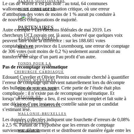
ALERTE QUOTIDIENNE
Le cas de Wavre n’est pas isolé : au total, 64 communes
wallonnes ont connu une situation critique, où une erreur
NOUS CONTACTER
d’attribution des votes de moins de 1 % aurait pu conduire à
I
DS
de nouvelles configurations de majorité.
PARTENAIRES
Autre exemple ? Les élections fédérales de mai 2019. Les
chercheurs UCLouvain ont, là aussi, observé que quelques voix
ACADÉMIE ROYALE
peuvent faire toute la différence : sur les 188.681 votes
comptabilisés en province du Luxembourg, une erreur de comptage
BELSPO
de 306 votes (soit moins de 0,2 %) seulement aurait conduit au
FNRS
transfert d’un siège d’un parti au profit d’un autre.
FONDS POUR LA
Pas de recomptage systématique
CHIRURGIE CARDIAQUE
Edouard Cuvelier et Olivier Pereira ont ensuite cherché à quantifier
FONDS WERNAERS
l’erreur de comptage qui survient naturellement lors du décompte
des bulletins de vote en papier. Cette partie de l’étude était plus
FOURNIER-MAJOIE
compliquée : il n’existe pas de recomptage systématique. Et
RÉGION DE
lorsqu’un recomptage a lieu, il est souvent incomplet et fait suite à
une décision d’une instance de contrôle saisie par un candidat
BRUXELLES-CAPITALE
s’estimant lésé.
WALLONIE-BRUXELLES
Les données collectées indiquent une fourchette d’erreurs de 0,08%
INTERNATIONAL
à 2,5 %. Partant de l’hypothèse que les erreurs de comptage
surviennent aléatoirement et se distribuent de manière égale entre les
WALLONIE