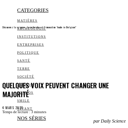
CATEGORIES
MATIÈRES
Découvrez la science, la recherche et l’innovation "made in Belgium"
ARCHEOLOGIE
INSTITUTIONS
ENTREPRISES
POLITIQUE
SANTÉ
TERRE
SOCIÉTÉ
QUELQUES VOIX PEUVENT CHANGER UNE
TECHNO
MAJORITÉ
COSMOS
SMILE
4 MARS 2020
VIVANT
Temps de lecture :
3
minutes
NOS SÉRIES
par Daily Science