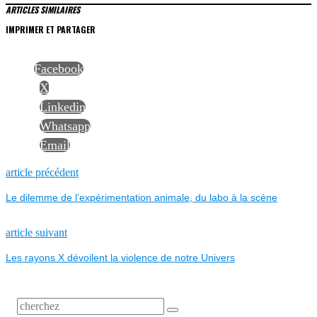
ARTICLES SIMILAIRES
IMPRIMER ET PARTAGER
Facebook
X
Linkedin
Whatsapp
Email
NAVIGATION
Previous
article précédent
post:
Le dilemme de l’expérimentation animale, du labo à la scène
DE
L’ARTICLE
Next
article suivant
post:
Les rayons X dévoilent la violence de notre Univers