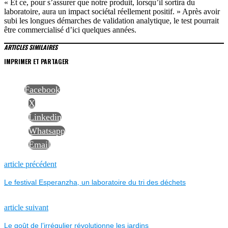
« Et ce, pour s’assurer que notre produit, lorsqu’il sortira du
laboratoire, aura un impact sociétal réellement positif. » Après avoir
subi les longues démarches de validation analytique, le test pourrait
être commercialisé d’ici quelques années.
ARTICLES SIMILAIRES
IMPRIMER ET PARTAGER
Facebook
X
Linkedin
Whatsapp
Email
NAVIGATION
Previous
article précédent
post:
Le festival Esperanzha, un laboratoire du tri des déchets
DE
L’ARTICLE
Next
article suivant
post:
Le goût de l’irrégulier révolutionne les jardins