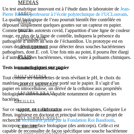
MEDIAS
Un test analytique innovant est à l’étude dans le laboratoire de
Jean-
AUDIO
Pierre Raskin, professeur à l’école polytechnique de l’UCLouvain
.
La qualité biologique de l’eau pourrait bientôt être contrôlée en
VIDÉO
déposant simplement quelques gouttes sur un capteur en papier.
Comme pour les autotests covid, l’apparition d’une ligne de couleur
PHOTO
rouge, en plus de la ligne de contrôle, indiquera la présence du
INFOGRAPHIE
pathogène d’intérêt au sein de l’échantillon. Un prototype est en
cours de développement pour détecter deux souches bactériennes
LONG FORMAT
pathogènes, dont
E. coli
. Une fois mis au point, il pourra être élargi
PLUS
à d’autres souches bactériennes, virales, voire à polluants chimiques.
Tests immunologiques sur papier
LA BIBLIOTHÈQUE DE
DAILY SCIENCE
Tout comme les bandelettes de tests révélant le pH, le choix du
matériau pour ce capteur s’est porté sur le papier. Il s’agit d’un
CARTES BLANCHES
papier en nitrocellulose, un dérivé de la cellulose aux propriétés
LES YEUX ET LES
biologiques intéressantes, capable notamment de capturer les
bactéries.
OREILLES
Sur ce support, en collaboration avec des biologistes, Grégoire Le
LISTE DES ARTICLES
Brun, ingénieur en doctorat et principal initiateur de ce projet de
QUI SOMMES-NOUS?
recherche
récemment primé par la Fondation Roi Baudouin
,
incorpore une interface biologique (des anticorps). Celle-ci est
L’ÉQUIPE
capable de reconnaître de façon spécifique une souche bactérienne