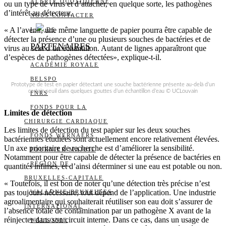
ALERTE QUOTIDIENNE
ou un type de virus et d’attacher, en quelque sorte, les pathogènes
d’intérêt au détecteur.
NOUS CONTACTER
« A l’avenir, une même languette de papier pourra être capable de
I
DS
détecter la présence d’une ou plusieurs souches de bactéries et de
PARTENAIRES
virus au sein d’un échantillon. Autant de lignes apparaîtront que
d’espèces de pathogènes détectées», explique-t-il.
ACADÉMIE ROYALE
BELSPO
Prototype de test en papier détectant une souche bactérienne présente au-delà d’un
certain seuil dans quelques gouttes d’un échantillon d’eau © UCLouvain
FNRS
FONDS POUR LA
Limites de détection
CHIRURGIE CARDIAQUE
Les limites de détection du test papier sur les deux souches
FONDS WERNAERS
bactériennes étudiées sont actuellement encore relativement élevées.
Un axe prioritaire de recherche est d’améliorer la sensibilité.
FOURNIER-MAJOIE
Notamment pour être capable de détecter la présence de bactéries en
RÉGION DE
quantités infimes, et d’ainsi déterminer si une eau est potable ou non.
BRUXELLES-CAPITALE
« Toutefois, il est bon de noter qu’une détection très précise n’est
pas toujours nécessaire, tout dépend de l’application. Une industrie
WALLONIE-BRUXELLES
agroalimentaire qui souhaiterait réutiliser son eau doit s’assurer de
INTERNATIONAL
l’absence totale de contamination par un pathogène X avant de la
réinjecter dans son circuit interne. Dans ce cas, dans un usage de
WALLONIE