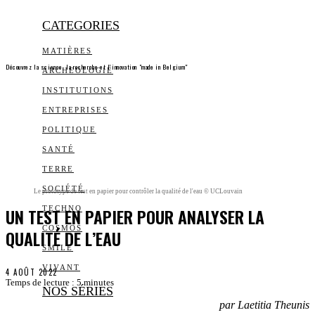
CATEGORIES
MATIÈRES
Découvrez la science, la recherche et l’innovation "made in Belgium"
ARCHEOLOGIE
INSTITUTIONS
ENTREPRISES
POLITIQUE
SANTÉ
TERRE
SOCIÉTÉ
Le prototype de test en papier pour contrôler la qualité de l'eau © UCLouvain
UN TEST EN PAPIER POUR ANALYSER LA
TECHNO
COSMOS
QUALITÉ DE L’EAU
SMILE
VIVANT
4 AOÛT 2022
Temps de lecture :
5
minutes
NOS SÉRIES
par Laetitia Theunis