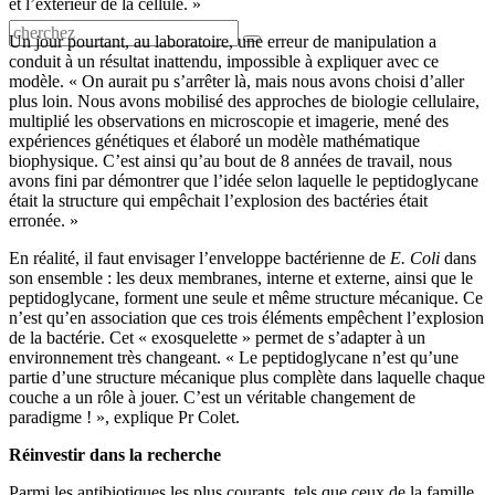
et l’extérieur de la cellule. »
Un jour pourtant, au laboratoire, une erreur de manipulation a
conduit à un résultat inattendu, impossible à expliquer avec ce
modèle. « On aurait pu s’arrêter là, mais nous avons choisi d’aller
plus loin. Nous avons mobilisé des approches de biologie cellulaire,
multiplié les observations en microscopie et imagerie, mené des
expériences génétiques et élaboré un modèle mathématique
biophysique. C’est ainsi qu’au bout de 8 années de travail, nous
avons fini par démontrer que l’idée selon laquelle le peptidoglycane
était la structure qui empêchait l’explosion des bactéries était
erronée. »
En réalité, il faut envisager l’enveloppe bactérienne de
E. Coli
dans
son ensemble : les deux membranes, interne et externe, ainsi que le
peptidoglycane, forment une seule et même structure mécanique. Ce
n’est qu’en association que ces trois éléments empêchent l’explosion
de la bactérie. Cet « exosquelette » permet de s’adapter à un
environnement très changeant. « Le peptidoglycane n’est qu’une
partie d’une structure mécanique plus complète dans laquelle chaque
couche a un rôle à jouer. C’est un véritable changement de
paradigme ! », explique Pr Colet.
Réinvestir dans la recherche
Parmi les antibiotiques les plus courants, tels que ceux de la famille