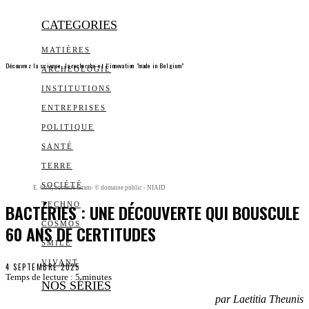
CATEGORIES
MATIÈRES
Découvrez la science, la recherche et l’innovation "made in Belgium"
ARCHEOLOGIE
INSTITUTIONS
ENTREPRISES
POLITIQUE
SANTÉ
TERRE
SOCIÉTÉ
E. Coli, bactérie Gram- © domaine public - NIAID
BACTÉRIES : UNE DÉCOUVERTE QUI BOUSCULE
TECHNO
COSMOS
60 ANS DE CERTITUDES
SMILE
VIVANT
4 SEPTEMBRE 2025
Temps de lecture :
5
minutes
NOS SÉRIES
par Laetitia Theunis