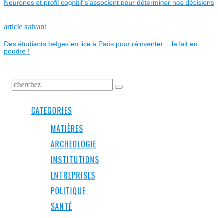
Neurones et profil cognitif s’associent pour déterminer nos décisions
DE
L’ARTICLE
Next
article suivant
post:
Des étudiants belges en lice à Paris pour réinventer… le lait en
poudre !
CATEGORIES
MATIÈRES
ARCHEOLOGIE
INSTITUTIONS
ENTREPRISES
POLITIQUE
SANTÉ