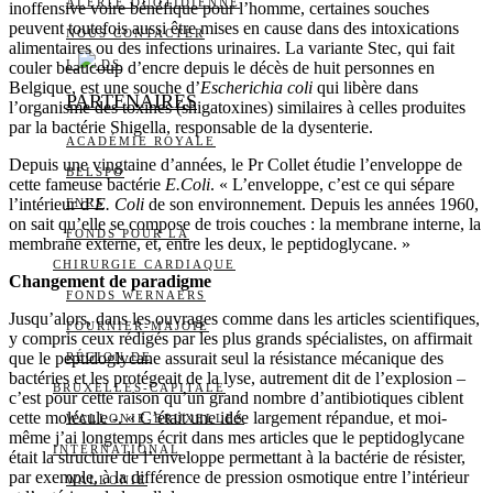
ALERTE QUOTIDIENNE
inoffensive voire bénéfique pour l’homme, certaines souches
peuvent toutefois aussi être mises en cause dans des intoxications
NOUS CONTACTER
alimentaires ou des infections urinaires. La variante Stec, qui fait
I
DS
couler beaucoup d’encre depuis le décès de huit personnes en
Belgique, est une souche d’
Escherichia coli
qui libère dans
PARTENAIRES
l’organisme des toxines (shigatoxines) similaires à celles produites
par la bactérie Shigella, responsable de la dysenterie.
ACADÉMIE ROYALE
Depuis une vingtaine d’années, le Pr Collet étudie l’enveloppe de
BELSPO
cette fameuse bactérie
E.Coli
. « L’enveloppe, c’est ce qui sépare
l’intérieur d’
E. Coli
de son environnement. Depuis les années 1960,
FNRS
on sait qu’elle se compose de trois couches : la membrane interne, la
FONDS POUR LA
membrane externe, et, entre les deux, le peptidoglycane. »
CHIRURGIE CARDIAQUE
Changement de paradigme
FONDS WERNAERS
Jusqu’alors, dans les ouvrages comme dans les articles scientifiques,
FOURNIER-MAJOIE
y compris ceux rédigés par les plus grands spécialistes, on affirmait
que le peptidoglycane assurait seul la résistance mécanique des
RÉGION DE
bactéries et les protégeait de la lyse, autrement dit de l’explosion –
BRUXELLES-CAPITALE
c’est pour cette raison qu’un grand nombre d’antibiotiques ciblent
cette molécule -. « C’était une idée largement répandue, et moi-
WALLONIE-BRUXELLES
même j’ai longtemps écrit dans mes articles que le peptidoglycane
INTERNATIONAL
était la structure de l’enveloppe permettant à la bactérie de résister,
par exemple, à la différence de pression osmotique entre l’intérieur
WALLONIE