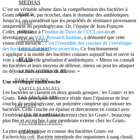
MEDIAS
C’est un véritable séisme dans la compréhension des bactéries à
AUDIO
Gram négatif, et, par ricochet, dans le domaine des antibiotiques.
Jusqu’ici, on considérait que les propriétés de résistance provenaient
VIDÉO
uniquement du peptidoglycane. Or, l’équipe de Jean-François
Collet, professeur à l’
Institut de Duve de l’UCLouvain
et
PHOTO
investigateur au
WEL Research Institute
, a démontré que cette
INFOGRAPHIE
vision était inexacte :
c’est l’ensemble des couches de l’enveloppe
des bactéries qui assure leur protection
. Ce fonctionnement
LONG FORMAT
s’applique à la moitié des bactéries connues aujourd’hui et ouvre la
PLUS
voie à une nouvelle génération d’antibiotiques. « Mieux on connaît
les bactéries et leurs moyens de défense, mieux on peut les attaquer
ou déjouer leurs systèmes de défense. »
LA BIBLIOTHÈQUE DE
DAILY SCIENCE
Une enveloppe multicouche
CARTES BLANCHES
Les bactéries se classent en deux grands groupes : les Gram+ et les
LES YEUX ET LES
Gram-. Leur principale différence réside dans l’épaisseur de leur
couche de peptidoglycane, un polymère complexe qui entoure les
OREILLES
bactéries. Cette couche est épaisse et directement en contact avec
l’extérieur (pas de membrane externe) chez les Gram+, beaucoup
LISTE DES ARTICLES
plus fine et accrochée à une membrane externe chez les Gram-.
QUI SOMMES-NOUS?
La plus emblématique et connue des bactéries Gram- est
L’ÉQUIPE
Escherichia coli
. Bactérie intestinale des organismes à sang chaud,