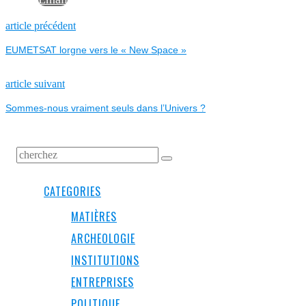
NAVIGATION
Previous
article précédent
post:
EUMETSAT lorgne vers le « New Space »
DE
L’ARTICLE
Next
article suivant
post:
Sommes-nous vraiment seuls dans l’Univers ?
CATEGORIES
MATIÈRES
ARCHEOLOGIE
INSTITUTIONS
ENTREPRISES
POLITIQUE