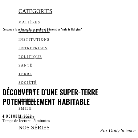
CATEGORIES
MATIÈRES
Découvrez la science, la recherche et l’innovation "made in Belgium"
ARCHEOLOGIE
INSTITUTIONS
ENTREPRISES
POLITIQUE
SANTÉ
TERRE
SOCIÉTÉ
DÉCOUVERTE D’UNE SUPER-TERRE
TECHNO
POTENTIELLEMENT HABITABLE
COSMOS
SMILE
4 OCTOBRE 2022
VIVANT
Temps de lecture :
5
minutes
NOS SÉRIES
Par Daily Science