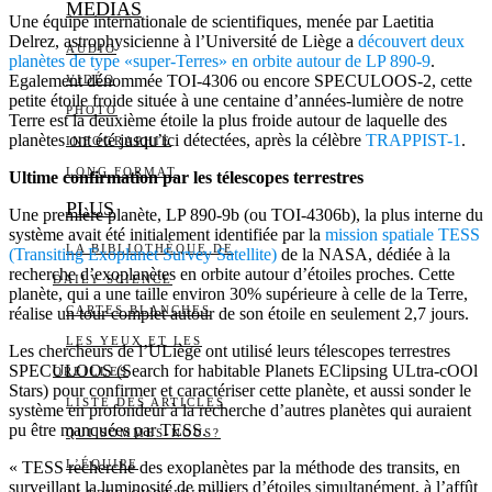
MEDIAS
Une équipe internationale de scientifiques, menée par Laetitia
Delrez, astrophysicienne à l’Université de Liège a
découvert deux
AUDIO
planètes de type «super-Terres» en orbite autour de LP 890-9
.
Egalement dénommée TOI-4306 ou encore SPECULOOS-2, cette
VIDÉO
petite étoile froide située à une centaine d’années-lumière de notre
PHOTO
Terre est la deuxième étoile la plus froide autour de laquelle des
planètes ont été jusqu’ici détectées, après la célèbre
TRAPPIST-1
.
INFOGRAPHIE
LONG FORMAT
Ultime confirmation par les télescopes terrestres
PLUS
Une première planète, LP 890-9b (ou TOI-4306b), la plus interne du
système avait été initialement identifiée par la
mission spatiale TESS
LA BIBLIOTHÈQUE DE
(Transiting Exoplanet Survey Satellite)
de la NASA, dédiée à la
recherche d’exoplanètes en orbite autour d’étoiles proches. Cette
DAILY SCIENCE
planète, qui a une taille environ 30% supérieure à celle de la Terre,
CARTES BLANCHES
réalise un tour complet autour de son étoile en seulement 2,7 jours.
LES YEUX ET LES
Les chercheurs de l’ULiège ont utilisé leurs télescopes terrestres
SPECULOOS (Search for habitable Planets EClipsing ULtra-cOOl
OREILLES
Stars) pour confirmer et caractériser cette planète, et aussi sonder le
LISTE DES ARTICLES
système en profondeur à la recherche d’autres planètes qui auraient
pu être manquées par TESS.
QUI SOMMES-NOUS?
L’ÉQUIPE
« TESS recherche des exoplanètes par la méthode des transits, en
surveillant la luminosité de milliers d’étoiles simultanément, à l’affût