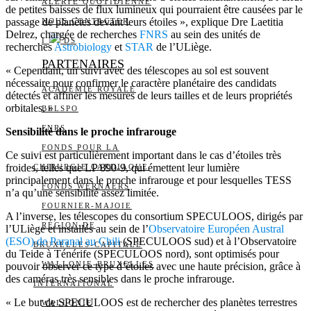
ALERTE QUOTIDIENNE
de petites baisses de flux lumineux qui pourraient être causées par le
passage de planètes devant leurs étoiles », explique Dre Laetitia
NOUS CONTACTER
Delrez, chargée de recherches
FNRS
au sein des unités de
I
DS
recherches
Astrobiology
et
STAR
de l’ULiège.
PARTENAIRES
« Cependant, un suivi avec des télescopes au sol est souvent
nécessaire pour confirmer le caractère planétaire des candidats
ACADÉMIE ROYALE
détectés et affiner les mesures de leurs tailles et de leurs propriétés
orbitales. »
BELSPO
FNRS
Sensibilité dans le proche infrarouge
FONDS POUR LA
Ce suivi est particulièrement important dans le cas d’étoiles très
froides, telles que LP 890-9, qui émettent leur lumière
CHIRURGIE CARDIAQUE
principalement dans le proche infrarouge et pour lesquelles TESS
FONDS WERNAERS
n’a qu’une sensibilité assez limitée.
FOURNIER-MAJOIE
A l’inverse, les télescopes du consortium SPECULOOS, dirigés par
RÉGION DE
l’ULiège et installés au sein de l’
Observatoire Européen Austral
(ESO) de Paranal au Chili
(SPECULOOS sud) et à l’Observatoire
BRUXELLES-CAPITALE
du Teide à Ténérife (SPECULOOS nord), sont optimisés pour
WALLONIE-BRUXELLES
pouvoir observer ce type d’étoiles avec une haute précision, grâce à
des caméras très sensibles dans le proche infrarouge.
INTERNATIONAL
« Le but de SPECULOOS est de rechercher des planètes terrestres
WALLONIE