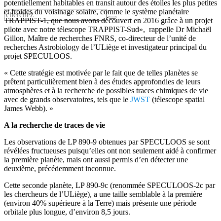
potentiellement habitables en transit autour des étoiles les plus petites
et froides du voisinage solaire, comme le système planétaire
TRAPPIST-1, que nous avons découvert en 2016 grâce à un projet
pilote avec notre télescope TRAPPIST-Sud», rappelle Dr Michaël
Gillon, Maître de recherches FNRS, co-directeur de l’unité de
recherches Astrobiology de l’ULiège et investigateur principal du
projet SPECULOOS.
« Cette stratégie est motivée par le fait que de telles planètes se
prêtent particulièrement bien à des études approfondies de leurs
atmosphères et à la recherche de possibles traces chimiques de vie
avec de grands observatoires, tels que le
JWST
(télescope spatial
James Webb). »
A la recherche de traces de vie
Les observations de LP 890-9 obtenues par SPECULOOS se sont
révélées fructueuses puisqu’elles ont non seulement aidé à confirmer
la première planète, mais ont aussi permis d’en détecter une
deuxième, précédemment inconnue.
Cette seconde planète, LP 890-9c (renommée SPECULOOS-2c par
les chercheurs de l’ULiège), a une taille semblable à la première
(environ 40% supérieure à la Terre) mais présente une période
orbitale plus longue, d’environ 8,5 jours.