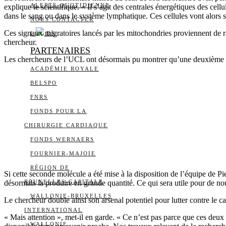
ALERTE QUOTIDIENNE
explique le scientifique. « Il s’agit des centrales énergétiques des ce
dans le sang ou dans le système lymphatique. Ces cellules vont alors s
NOUS CONTACTER
Ces signaux migratoires lancés par les mitochondries proviennent de r
I
DS
chercheur.
PARTENAIRES
Les chercheurs de l’UCL ont désormais pu montrer qu’une deuxième molé
ACADÉMIE ROYALE
BELSPO
FNRS
FONDS POUR LA
CHIRURGIE CARDIAQUE
FONDS WERNAERS
FOURNIER-MAJOIE
RÉGION DE
Si cette seconde molécule a été mise à la disposition de l’équipe de 
désormais la produire en grande quantité. Ce qui sera utile pour de no
BRUXELLES-CAPITALE
WALLONIE-BRUXELLES
Le chercheur double ainsi son arsenal potentiel pour lutter contre le ca
INTERNATIONAL
« Mais attention », met-il en garde. « Ce n’est pas parce que ces deu
WALLONIE