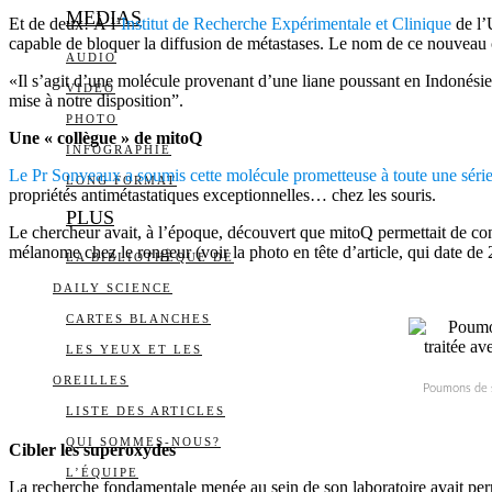
MEDIAS
Et de deux! À l’
Institut de Recherche Expérimentale et Clinique
de l’
capable de bloquer la diffusion de métastases. Le nom de ce nouveau 
AUDIO
«Il s’agit d’une molécule provenant d’une liane poussant en Indonésie,
VIDÉO
mise à notre disposition”.
PHOTO
Une « collègue » de mitoQ
INFOGRAPHIE
Le Pr Sonveaux a soumis cette molécule prometteuse à toute une série 
LONG FORMAT
propriétés antimétastatiques exceptionnelles… chez les souris.
PLUS
Le chercheur avait, à l’époque, découvert que mitoQ permettait de cont
mélanome chez le rongeur (voir la photo en tête d’article, qui date de 
LA BIBLIOTHÈQUE DE
DAILY SCIENCE
CARTES BLANCHES
LES YEUX ET LES
OREILLES
Poumons de so
LISTE DES ARTICLES
QUI SOMMES-NOUS?
Cibler les superoxydes
L’ÉQUIPE
La recherche fondamentale menée au sein de son laboratoire avait per