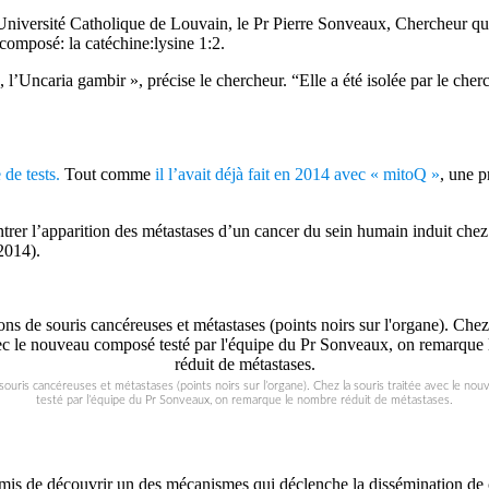
Université Catholique de Louvain, le Pr Pierre Sonveaux, Chercheur qu
composé: la catéchine:lysine 1:2.
 l’Uncaria gambir », précise le chercheur. “Elle a été isolée par le che
de tests.
Tout comme
il l’avait déjà fait en 2014 avec « mitoQ »
, une p
rer l’apparition des métastases d’un cancer du sein humain induit chez 
2014).
uris cancéreuses et métastases (points noirs sur l’organe). Chez la souris traitée avec le n
testé par l’équipe du Pr Sonveaux, on remarque le nombre réduit de métastases.
mis de découvrir un des mécanismes qui déclenche la dissémination de ce