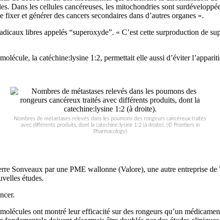
llules. Dans les cellules cancéreuses, les mitochondries sont surdéveloppé
e fixer et générer des cancers secondaires dans d’autres organes ».
adicaux libres appelés “superoxyde”. « C’est cette surproduction de sup
cule, la catéchine:lysine 1:2, permettait elle aussi d’éviter l’apparit
Nombres de métastases relevés dans les poumons des rongeurs cancéreux traités
avec différents produits, dont la catechine:lysine 1:2 (à droite). (© Frontiers in
Pharmacology)
Pierre Sonveaux par une PME wallonne (Valore), une autre entreprise de
uvelles études.
ncer.
x molécules ont montré leur efficacité sur des rongeurs qu’un médicamen