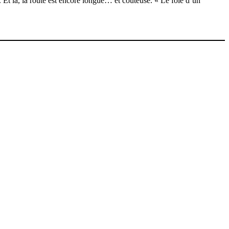
 Et là, la route est encore longue… et coûteuse. « Le foie d’un