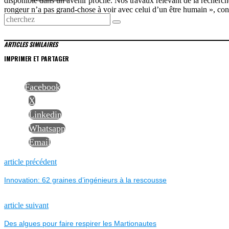
disponible dans un avenir proche. Nos travaux relevant de la recherch
rongeur n’a pas grand-chose à voir avec celui d’un être humain », conc
ARTICLES SIMILAIRES
IMPRIMER ET PARTAGER
Facebook
X
Linkedin
Whatsapp
Email
NAVIGATION
Previous
article précédent
post:
Innovation: 62 graines d’ingénieurs à la rescousse
DE
L’ARTICLE
Next
article suivant
post:
Des algues pour faire respirer les Martionautes