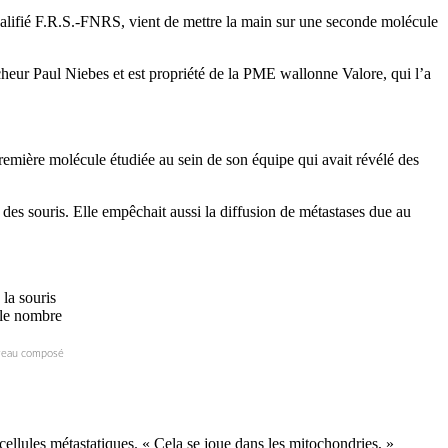
alifié F.R.S.-FNRS, vient de mettre la main sur une seconde molécule
rcheur Paul Niebes et est propriété de la PME wallonne Valore, qui l’a
remière molécule étudiée au sein de son équipe qui avait révélé des
des souris. Elle empêchait aussi la diffusion de métastases due au
ouveau composé
llules métastatiques. « Cela se joue dans les mitochondries, »