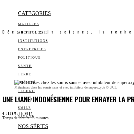
CATEGORIES
MATIÈRES
Découvrez la science, la reche
ARCHEOLOGIE
INSTITUTIONS
ENTREPRISES
POLITIQUE
SANTÉ
TERRE
SOCIÉTÉ
Métastases chez les souris sans et avec inhibiteur de superoxyde © UCL
TECHNO
UNE LIANE INDONÉSIENNE POUR ENRAYER LA 
COSMOS
SMILE
4 DÉCEMBRE 2017
VIVANT
Temps de lecture :
3
minutes
NOS SÉRIES