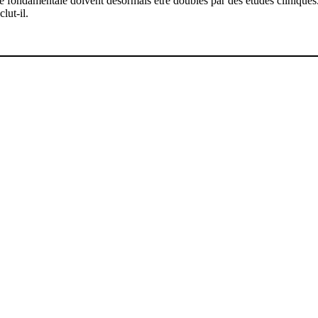
e fondamentale doivent désormais être doublés par des études cliniques.
lut-il.