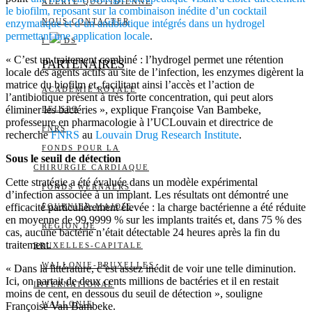
ALERTE QUOTIDIENNE
le biofilm, reposant sur la combinaison inédite d’un cocktail
NOUS CONTACTER
enzymatique et d’un antibiotique intégrés dans un hydrogel
permettant une application locale
.
I
DS
« C’est un traitement combiné : l’hydrogel permet une rétention
PARTENAIRES
locale des agents actifs au site de l’infection, les enzymes digèrent la
matrice du biofilm et, facilitant ainsi l’accès et l’action de
ACADÉMIE ROYALE
l’antibiotique présent à très forte concentration, qui peut alors
éliminer les bactéries », explique Françoise Van Bambeke,
BELSPO
professeure en pharmacologie à l’UCLouvain et directrice de
FNRS
recherche
FNRS
au
Louvain Drug Research Institute
.
FONDS POUR LA
Sous le seuil de détection
CHIRURGIE CARDIAQUE
Cette stratégie a été évaluée dans un modèle expérimental
FONDS WERNAERS
d’infection associée à un implant. Les résultats ont démontré une
efficacité particulièrement élevée : la charge bactérienne a été réduite
FOURNIER-MAJOIE
en moyenne de 99,9999 % sur les implants traités et, dans 75 % des
RÉGION DE
cas, aucune bactérie n’était détectable 24 heures après la fin du
traitement.
BRUXELLES-CAPITALE
WALLONIE-BRUXELLES
« Dans la littérature, c’est assez inédit de voir une telle diminution.
Ici, on partait de deux cents millions de bactéries et il en restait
INTERNATIONAL
moins de cent, en dessous du seuil de détection », souligne
WALLONIE
Françoise Van Bambeke.