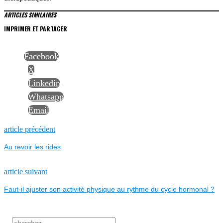
ARTICLES SIMILAIRES
IMPRIMER ET PARTAGER
Facebook
X
Linkedin
Whatsapp
Email
NAVIGATION
Previous
article précédent
post:
Au revoir les rides
DE
L’ARTICLE
Next
article suivant
post:
Faut-il ajuster son activité physique au rythme du cycle hormonal ?