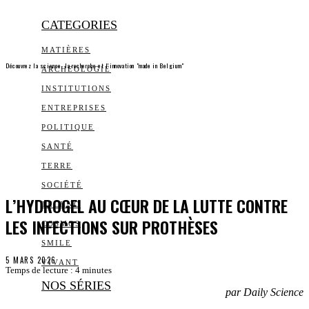
CATEGORIES
MATIÈRES
Découvrez la science, la recherche et l’innovation "made in Belgium"
ARCHEOLOGIE
INSTITUTIONS
ENTREPRISES
POLITIQUE
SANTÉ
TERRE
SOCIÉTÉ
L’HYDROGEL AU CŒUR DE LA LUTTE CONTRE
TECHNO
LES INFECTIONS SUR PROTHÈSES
COSMOS
SMILE
5 MARS 2026
VIVANT
Temps de lecture :
4
minutes
NOS SÉRIES
par Daily Science