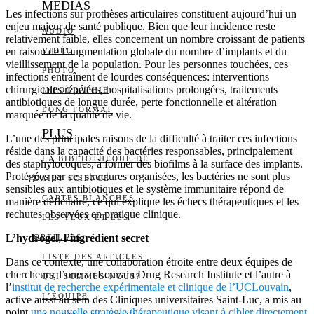
MEDIAS
Les infections sur prothèses articulaires constituent aujourd’hui un
enjeu majeur de santé publique. Bien que leur incidence reste
AUDIO
relativement faible, elles concernent un nombre croissant de patients
en raison de l’augmentation globale du nombre d’implants et du
VIDÉO
vieillissement de la population. Pour les personnes touchées, ces
PHOTO
infections entraînent de lourdes conséquences: interventions
chirurgicales répétées, hospitalisations prolongées, traitements
INFOGRAPHIE
antibiotiques de longue durée, perte fonctionnelle et altération
LONG FORMAT
marquée de la qualité de vie.
PLUS
L’une des principales raisons de la difficulté à traiter ces infections
réside dans la capacité des bactéries responsables, principalement
LA BIBLIOTHÈQUE DE
des staphylocoques, à former des biofilms à la surface des implants.
Protégées par ces structures organisées, les bactéries ne sont plus
DAILY SCIENCE
sensibles aux antibiotiques et le système immunitaire répond de
CARTES BLANCHES
manière déficitaire, ce qui explique les échecs thérapeutiques et les
rechutes observées en pratique clinique.
LES YEUX ET LES
L’hydrogel, l’ingrédient secret
OREILLES
LISTE DES ARTICLES
Dans ce contexte, une collaboration étroite entre deux équipes de
chercheurs, l’une au Louvain Drug Research Institute et l’autre à
QUI SOMMES-NOUS?
l’
institut de recherche expérimentale et clinique de l’UCLouvain
,
L’ÉQUIPE
active aussi au sein des Cliniques universitaires Saint-Luc, a mis au
point
une nouvelle stratégie thérapeutique visant à cibler directement