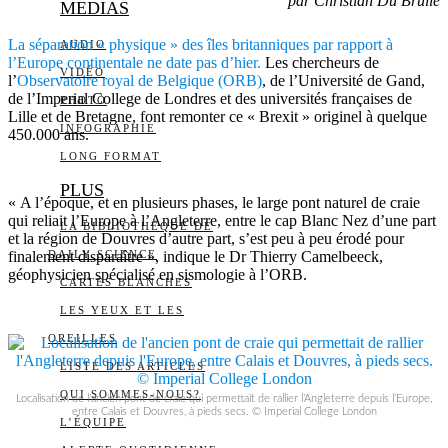
par Christian Du Brulle
MEDIAS
La séparation « physique » des îles britanniques par rapport à
AUDIO
l’Europe continentale ne date pas d’hier.
Les chercheurs de
VIDÉO
l’
Observatoire royal de Belgique (ORB)
, de l’Université de Gand,
de l’Imperial College de Londres et des universités françaises de
PHOTO
Lille et de Bretagne, font remonter ce « Brexit » originel à quelque
INFOGRAPHIE
450.000 ans.
LONG FORMAT
PLUS
« A l’époque, et en plusieurs phases, le large pont naturel de craie
qui reliait l’Europe à l’Angleterre, entre le cap Blanc Nez d’une part
LA BIBLIOTHÈQUE DE
et la région de Douvres d’autre part, s’est peu à peu érodé pour
finalement disparaître », indique le Dr Thierry Camelbeeck,
DAILY SCIENCE
géophysicien spécialisé en sismologie à l’ORB.
CARTES BLANCHES
LES YEUX ET LES
OREILLES
LISTE DES ARTICLES
QUI SOMMES-NOUS?
Localisation de l’ancien pont de craie qui permettait de rallier l’Angleterre depuis l’Europe,
entre Calais et Douvres, à pieds secs. © Imperial College London
L’ÉQUIPE