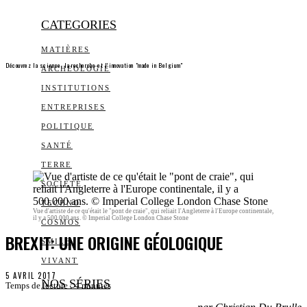
CATEGORIES
MATIÈRES
Découvrez la science, la recherche et l’innovation "made in Belgium"
ARCHEOLOGIE
INSTITUTIONS
ENTREPRISES
POLITIQUE
SANTÉ
TERRE
SOCIÉTÉ
TECHNO
Vue d'artiste de ce qu'était le "pont de craie", qui reliait l'Angleterre à l'Europe continentale,
il y a 500.000 ans. © Imperial College London Chase Stone
COSMOS
BREXIT: UNE ORIGINE GÉOLOGIQUE
SMILE
VIVANT
5 AVRIL 2017
NOS SÉRIES
Temps de lecture :
4
minutes