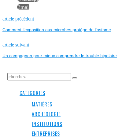
Email
NAVIGATION
Previous
article précédent
post:
Comment l’exposition aux microbes protège de l’asthme
DE
L’ARTICLE
Next
article suivant
post:
Un compagnon pour mieux comprendre le trouble bipolaire
CATEGORIES
MATIÈRES
ARCHEOLOGIE
INSTITUTIONS
ENTREPRISES