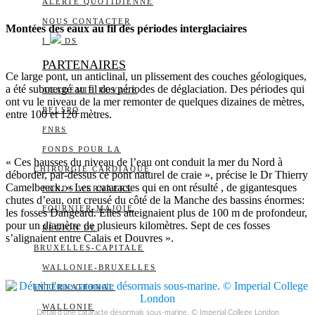
ALERTE QUOTIDIENNE
NOUS CONTACTER
Montées des eaux au fil des périodes interglaciaires
I
DS
PARTENAIRES
Ce large pont, un anticlinal, un plissement des couches géologiques,
a été submergé au fil des périodes de déglaciation. Des périodes qui
ACADÉMIE ROYALE
ont vu le niveau de la mer remonter de quelques dizaines de mètres,
BELSPO
entre 100 et 120 mètres.
FNRS
FONDS POUR LA
« Ces hausses du niveau de l’eau ont conduit la mer du Nord à
CHIRURGIE CARDIAQUE
déborder, par-dessus ce pont naturel de craie », précise le Dr Thierry
Camelbeeck. « Les cataractes qui en ont résulté , de gigantesques
FONDS WERNAERS
chutes d’eau, ont creusé du côté de la Manche des bassins énormes:
FOURNIER-MAJOIE
les fosses Dangeard. Elles atteignaient plus de 100 m de profondeur,
pour un diamètre de plusieurs kilomètres. Sept de ces fosses
RÉGION DE
s’alignaient entre Calais et Douvres ».
BRUXELLES-CAPITALE
WALLONIE-BRUXELLES
INTERNATIONAL
WALLONIE
Détail d’une cataracte désormais sous-marine. © Imperial College London