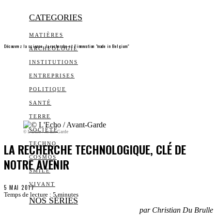
CATEGORIES
MATIÈRES
Découvrez la science, la recherche et l’innovation "made in Belgium"
ARCHEOLOGIE
INSTITUTIONS
ENTREPRISES
POLITIQUE
SANTÉ
TERRE
SOCIÉTÉ
© L'Echo / Avant-Garde
LA RECHERCHE TECHNOLOGIQUE, CLÉ DE
TECHNO
COSMOS
NOTRE AVENIR
SMILE
VIVANT
5 MAI 2017
Temps de lecture :
5
minutes
NOS SÉRIES
par Christian Du Brulle