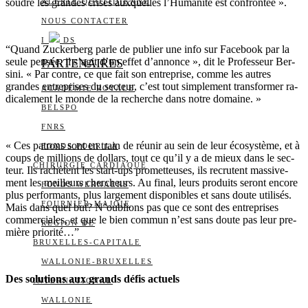
soudre les grandes crises aux­quelles l’Humanité est confrontée ».
ALERTE QUOTIDIENNE
NOUS CONTACTER
I
DS
“Quand Zu­cker­berg parle de pu­blier une info sur Fa­ce­book par la
seule pen­sée, il s’agit d’un effet d’an­nonce », dit le Pro­fes­seur Ber­
PARTENAIRES
sini. « Par contre, ce que fait son en­tre­prise, comme les autres
grandes en­tre­prises du sec­teur, c’est tout sim­ple­ment trans­for­mer ra­
ACADÉMIE ROYALE
di­ca­le­ment le monde de la re­cherche dans notre do­maine. »
BELSPO
FNRS
« Ces pa­trons sont en train de réunir au sein de leur éco­sys­tème, et à
FONDS POUR LA
coups de mil­lions de dol­lars, tout ce qu’il y a de mieux dans le sec­
CHIRURGIE CARDIAQUE
teur. Ils ra­chètent les start-ups pro­met­teuses, ils re­crutent mas­si­ve­
ment les meilleurs cher­cheurs. Au final, leurs pro­duits se­ront en­core
FONDS WERNAERS
plus per­for­mants, plus lar­ge­ment dis­po­nibles et sans doute uti­li­sés.
FOURNIER-MAJOIE
Mais dans quel but? N’ou­blions pas que ce sont des en­tre­prises
com­mer­ciales, et que le bien com­mun n’est sans doute pas leur pre­
RÉGION DE
mière prio­rité…”
BRUXELLES-CAPITALE
WALLONIE-BRUXELLES
Des solutions aux grands défis actuels
INTERNATIONAL
WALLONIE