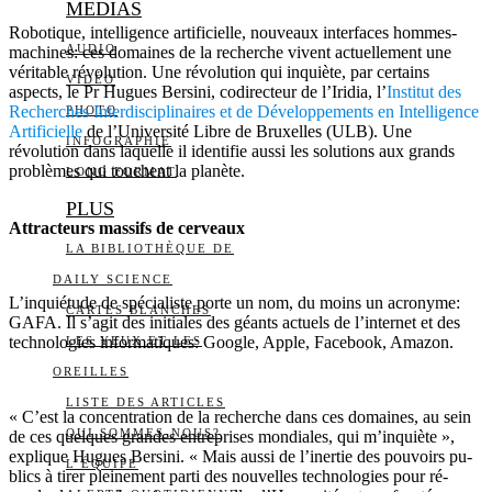
MEDIAS
Robotique, intelligence artificielle, nouveaux interfaces hommes-
AUDIO
machines: ces domaines de la recherche vivent actuellement une
véritable révolution. Une révolution qui inquiète, par certains
VIDÉO
aspects, le Pr Hugues Bersini, co­di­rec­teur de l’Iri­dia, l’
Ins­ti­tut des
Re­cherches In­ter­dis­ci­pli­naires et de Dé­ve­lop­pe­ments en In­tel­li­gence
PHOTO
Ar­ti­fi­cielle
de l’Université Libre de Bruxelles (ULB). Une
INFOGRAPHIE
révolution dans laquelle il identifie aussi les solutions aux grands
problèmes qui touchent la planète.
LONG FORMAT
PLUS
Attracteurs massifs de cerveaux
LA BIBLIOTHÈQUE DE
DAILY SCIENCE
L’inquiétude de spécialiste porte un nom, du moins un acronyme:
CARTES BLANCHES
GAFA. Il s’agit des initiales des géants actuels de l’internet et des
technologies informatiques: Google, Apple, Facebook, Amazon.
LES YEUX ET LES
OREILLES
LISTE DES ARTICLES
« C’est la concen­tra­tion de la re­cherche dans ces do­maines, au sein
QUI SOMMES-NOUS?
de ces quelques grandes en­tre­prises mon­diales, qui m’inquiète »,
explique Hugues Bersini. « Mais aussi de l’iner­tie des pou­voirs pu­
L’ÉQUIPE
blics à tirer plei­ne­ment parti des nou­velles tech­no­lo­gies pour ré­