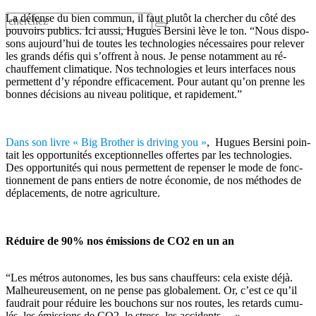
La dé­fense du bien com­mun, il faut plu­tôt la cher­cher du côté des
pou­voirs pu­blics. Ici aussi, Hugues Ber­sini lève le ton. “Nous dis­po­
sons au­jour­d’hui de toutes les tech­no­lo­gies né­ces­saires pour re­le­ver
les grands défis qui s’offrent à nous. Je pense no­tam­ment au ré­
chauf­fe­ment cli­ma­tique. Nos tech­no­lo­gies et leurs in­ter­faces nous
per­mettent d’y ré­pondre ef­fi­ca­ce­ment. Pour au­tant qu’on prenne les
bonnes dé­ci­sions au ni­veau po­li­tique, et ra­pi­de­ment.”
Dans son livre « Big Bro­ther is dri­ving you »
, Hugues Ber­sini poin­
tait les op­por­tu­ni­tés ex­cep­tion­nelles of­fertes par les tech­no­lo­gies.
Des opportunités qui nous per­mettent de re­pen­ser le mode de fonc­
tion­ne­ment de pans en­tiers de notre éco­no­mie, de nos mé­thodes de
dé­pla­ce­ments, de notre agri­cul­ture.
Réduire de 90% nos émissions de CO2 en un an
“Les mé­tros au­to­nomes, les bus sans chauf­feurs: cela existe déjà.
Mal­heu­reu­se­ment, on ne pense pas glo­ba­le­ment. Or, c’est ce qu’il
fau­drait pour ré­duire les bou­chons sur nos routes, les re­tards cu­mu­
lés, les émis­sions de CO2, le stress, les ac­ci­dents… »