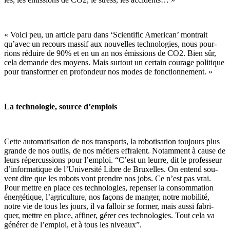
« Voici peu, un ar­ticle paru dans ‘Scien­ti­fic Ame­ri­can’ mon­trait
qu’avec un re­cours mas­sif aux nou­velles tech­no­lo­gies, nous pour­
rions ré­duire de 90% et en un an nos émis­sions de CO2. Bien sûr,
cela de­mande des moyens. Mais sur­tout un cer­tain cou­rage po­li­tique
pour trans­for­mer en pro­fon­deur nos modes de fonc­tion­ne­ment. »
La technologie, source d’emplois
Cette au­to­ma­ti­sa­tion de nos trans­ports, la ro­bo­ti­sa­tion tou­jours plus
grande de nos ou­tils, de nos mé­tiers ef­fraient. No­tam­ment à cause de
leurs ré­per­cus­sions pour l’em­ploi. “C’est un leurre, dit le pro­fes­seur
d’in­for­ma­tique de l’Uni­ver­sité Libre de Bruxelles. On en­tend sou­
vent dire que les ro­bots vont prendre nos jobs. Ce n’est pas vrai.
Pour mettre en place ces tech­no­lo­gies, re­pen­ser la consom­ma­tion
éner­gé­tique, l’agri­cul­ture, nos fa­çons de man­ger, notre mo­bi­lité,
notre vie de tous les jours, il va fal­loir se for­mer, mais aussi fa­bri­
quer, mettre en place, af­fi­ner, gérer ces tech­no­lo­gies. Tout cela va
gé­né­rer de l’em­ploi, et à tous les ni­veaux”.