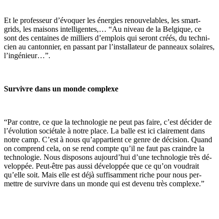
Et le pro­fes­seur d’évo­quer les éner­gies re­nou­ve­lables, les smart-
grids, les mai­sons in­tel­li­gentes,… “Au ni­veau de la Bel­gique, ce
sont des cen­taines de mil­liers d’em­plois qui se­ront créés, du tech­ni­
cien au can­ton­nier, en pas­sant par l’ins­tal­la­teur de pan­neaux so­laires,
l’in­gé­nieur…”.
Survivre dans un monde complexe
“Par contre, ce que la tech­no­lo­gie ne peut pas faire, c’est dé­ci­der de
l’évo­lu­tion so­cié­tale à notre place. La balle est ici clai­re­ment dans
notre camp. C’est à nous qu’ap­par­tient ce genre de dé­ci­sion. Quand
on com­prend cela, on se rend compte qu’il ne faut pas craindre la
tech­no­lo­gie. Nous dis­po­sons au­jour­d’hui d’une tech­no­lo­gie très dé­
ve­lop­pée. Peut-être pas aussi dé­ve­lop­pée que ce qu’on vou­drait
qu’elle soit. Mais elle est déjà suf­fi­sam­ment riche pour nous per­
mettre de sur­vivre dans un monde qui est de­venu très com­plexe.”