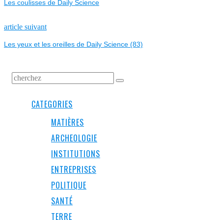
Les coulisses de Daily Science
DE
L’ARTICLE
Next
article suivant
post:
Les yeux et les oreilles de Daily Science (83)
CATEGORIES
MATIÈRES
ARCHEOLOGIE
INSTITUTIONS
ENTREPRISES
POLITIQUE
SANTÉ
TERRE