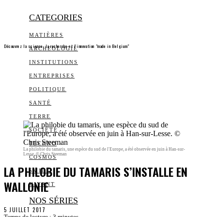
CATEGORIES
MATIÈRES
Découvrez la science, la recherche et l’innovation "made in Belgium"
ARCHEOLOGIE
INSTITUTIONS
ENTREPRISES
POLITIQUE
SANTÉ
TERRE
SOCIÉTÉ
TECHNO
La philobie du tamaris, une espèce du sud de l'Europe, a été observée en juin à Han-sur-
Lesse. © Chris Steeman
COSMOS
LA PHILOBIE DU TAMARIS S’INSTALLE EN
SMILE
WALLONIE
VIVANT
NOS SÉRIES
5 JUILLET 2017