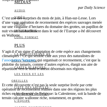
Temps de lecture :
3
minutes
MEDIAS
par Daily Science
AUDIO
VIDÉO
C’est une des surprises du mois de juin, à Han-sur-Lesse. Lors
d’une vaste opération de recensement des espèces sauvages menée
PHOTO
sur une vingtaine d’hectares du domaine des grottes, un papillon de
nuit vivant habituellement dans le sud de l’Europe a été découvert
INFOGRAPHIE
en Wallonie.
LONG FORMAT
PLUS
S’agit-il d’un signe d’adaptation de cette espèce aux changements
LA BIBLIOTHÈQUE DE
climatiques ? Ce qui semble clair aux yeux des naturalistes de
l’association Natagora
, qui organisait ce recensement, c’est que la
DAILY SCIENCE
philobie du tamaris, comme d’autres espèces, élargit son aire de
CARTES BLANCHES
répartition vers le nord et atteint désormais nos régions.
LES YEUX ET LES
OREILLES
Et cette découverte n’est pas la seule surprise livrée par cette
LISTE DES ARTICLES
opération de recensement réalisée dans une des régions les plus
riches en biodiversité de Belgique: la Calestienne, soit la bande de
QUI SOMMES-NOUS?
terrain calcaire wallonne riche, notamment, en grottes.
L’ÉQUIPE