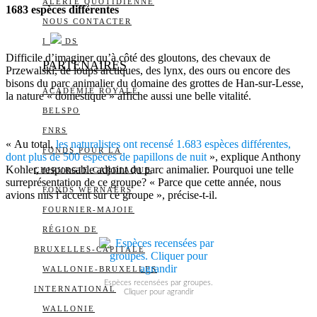
ALERTE QUOTIDIENNE
1683 espèces différentes
NOUS CONTACTER
I
DS
Difficile d’imaginer qu’à côté des gloutons, des chevaux de
PARTENAIRES
Przewalski, de loups arctiques, des lynx, des ours ou encore des
bisons du parc animalier du domaine des grottes de Han-sur-Lesse,
ACADÉMIE ROYALE
la nature « domestique » affiche aussi une belle vitalité.
BELSPO
FNRS
« Au total,
les naturalistes ont recensé 1.683 espèces différentes,
FONDS POUR LA
dont plus de 500 espèces de papillons de nuit
», explique Anthony
Kohler, responsable adjoint du parc animalier. Pourquoi une telle
CHIRURGIE CARDIAQUE
surreprésentation de ce groupe? « Parce que cette année, nous
FONDS WERNAERS
avions mis l’accent sur ce groupe », précise-t-il.
FOURNIER-MAJOIE
RÉGION DE
BRUXELLES-CAPITALE
WALLONIE-BRUXELLES
Espèces recensées par groupes.
INTERNATIONAL
Cliquer pour agrandir
WALLONIE