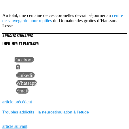
Au total, une centaine de ces coronelles devrait séjourner au
centre
de sauvegarde pour reptiles
du Domaine des grottes d’Han-sur-
Lesse.
ARTICLES SIMILAIRES
IMPRIMER ET PARTAGER
Facebook
X
Linkedin
Whatsapp
Email
NAVIGATION
Previous
article précédent
post:
Troubles addictifs : la neurostimulation à l’étude
DE
Next
article suivant