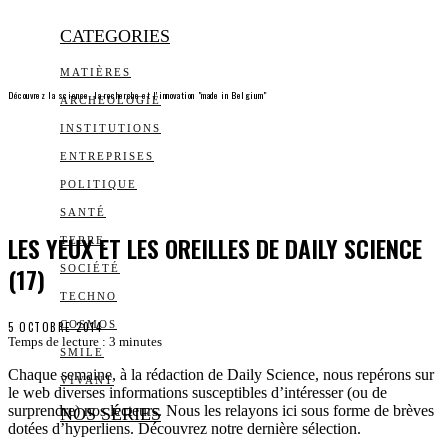
CATEGORIES
MATIÈRES
Découvrez la science, la recherche et l’innovation "made in Belgium"
ARCHEOLOGIE
INSTITUTIONS
ENTREPRISES
POLITIQUE
SANTÉ
LES YEUX ET LES OREILLES DE DAILY SCIENCE
TERRE
(17)
SOCIÉTÉ
TECHNO
COSMOS
5 OCTOBRE 2014
Temps de lecture :
3
minutes
SMILE
Chaque semaine, à la rédaction de Daily Science, nous repérons sur
VIVANT
le web diverses informations susceptibles d’intéresser (ou de
surprendre) nos lecteurs. Nous les relayons ici sous forme de brèves
NOS SÉRIES
dotées d’hyperliens. Découvrez notre dernière sélection.