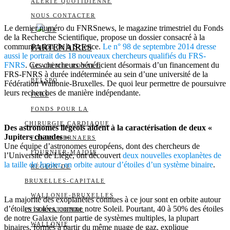
ALERTE QUOTIDIENNE
NOUS CONTACTER
Le dernier numéro du FNRSnews, le magazine trimestriel du Fonds
I
DS
de la Recherche Scientifique, propose un dossier consacré à la
communication de la Science.
PARTENAIRES
Le n° 98 de septembre 2014 dresse
aussi le portrait des 18 nouveaux chercheurs qualifiés du FRS-
FNRS
. Ces chercheurs bénéficient désormais d’un financement du
ACADÉMIE ROYALE
FRS-FNRS à durée indéterminée au sein d’une université de la
BELSPO
Fédération Wallonie-Bruxelles. De quoi leur permettre de poursuivre
leurs recherches de manière indépendante.
FNRS
FONDS POUR LA
CHIRURGIE CARDIAQUE
Des astronomes liégeois aident à la caractérisation de deux «
Jupiters chaudes »
FONDS WERNAERS
Une équipe d’astronomes européens, dont des chercheurs de
FOURNIER-MAJOIE
l’Université de Liège, ont découvert
deux nouvelles exoplanètes de
la taille de Jupiter, en orbite autour d’étoiles d’un système binaire
.
RÉGION DE
BRUXELLES-CAPITALE
WALLONIE-BRUXELLES
La majorité des exoplanètes connues à ce jour sont en orbite autour
d’étoiles isolées, comme notre Soleil. Pourtant, 40 à 50% des étoiles
INTERNATIONAL
de notre Galaxie font partie de systèmes multiples, la plupart
WALLONIE
binaires, formés à partir du même nuage de gaz, explique