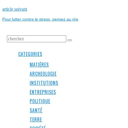
L’ARTICLE
Next
article suivant
post:
Pour lutter contre le stress, pensez au rire
CATEGORIES
MATIÈRES
ARCHEOLOGIE
INSTITUTIONS
ENTREPRISES
POLITIQUE
SANTÉ
TERRE