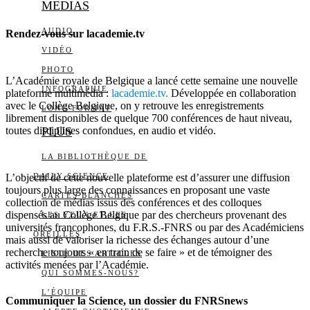
MEDIAS
AUDIO
Rendez-vous sur lacademie.tv
VIDÉO
PHOTO
L’Académie royale de Belgique a lancé cette semaine une nouvelle
INFOGRAPHIE
plateforme multimédia :
lacademie.tv.
Développée en collaboration
avec le Collège Belgique, on y retrouve les enregistrements
LONG FORMAT
librement disponibles de quelque 700 conférences de haut niveau,
toutes disciplines confondues, en audio et vidéo.
PLUS
LA BIBLIOTHÈQUE DE
L’objectif de cette nouvelle plateforme est d’assurer une diffusion
DAILY SCIENCE
toujours plus large des connaissances en proposant une vaste
CARTES BLANCHES
collection de médias issus des conférences et des colloques
dispensés au Collège Belgique par des chercheurs provenant des
LES YEUX ET LES
universités francophones, du F.R.S.-FNRS ou par des Académiciens
OREILLES
mais aussi de valoriser la richesse des échanges autour d’une
recherche toujours « en train de se faire » et de témoigner des
LISTE DES ARTICLES
activités menées par l’Académie.
QUI SOMMES-NOUS?
L’ÉQUIPE
Communiquer la Science, un dossier du FNRSnews