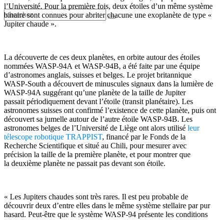
l’Université. Pour la première fois, deux étoiles d’un même système
binaire sont connues pour abriter chacune une exoplanète de type «
Jupiter chaude ».
La découverte de ces deux planètes, en orbite autour des étoiles
nommées WASP-94A et WASP-94B, a été faite par une équipe
d’astronomes anglais, suisses et belges. Le projet britannique
WASP-South a découvert de minuscules signaux dans la lumière de
WASP-94A suggérant qu’une planète de la taille de Jupiter
passait périodiquement devant l’étoile (transit planétaire). Les
astronomes suisses ont confirmé l’existence de cette planète, puis ont
découvert sa jumelle autour de l’autre étoile WASP-94B. Les
astronomes belges de l’Université de Liège ont alors utilisé
leur
télescope robotique TRAPPIST
, financé par le Fonds de la
Recherche Scientifique et situé au Chili, pour mesurer avec
précision la taille de la première planète, et pour montrer que
la deuxième planète ne passait pas devant son étoile.
« Les Jupiters chaudes sont très rares. Il est peu probable de
découvrir deux d’entre elles dans le même système stellaire par pur
hasard. Peut-être que le système WASP-94 présente les conditions