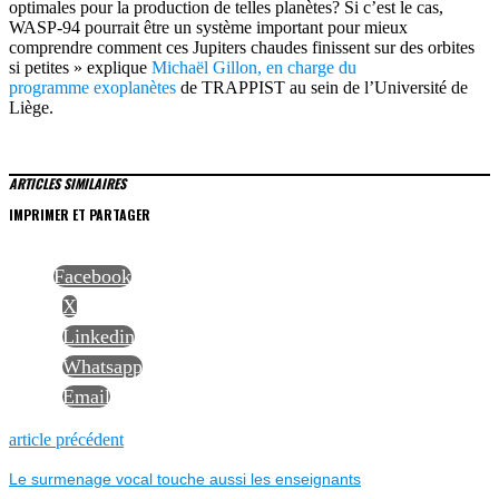
optimales pour la production de telles planètes? Si c’est le cas,
WASP-94 pourrait être un système important pour mieux
comprendre comment ces Jupiters chaudes finissent sur des orbites
si petites » explique
Michaël Gillon, en charge du
programme exoplanètes
de TRAPPIST au sein de l’Université de
Liège.
ARTICLES SIMILAIRES
IMPRIMER ET PARTAGER
Facebook
X
Linkedin
Whatsapp
Email
NAVIGATION
Previous
article précédent
post:
Le surmenage vocal touche aussi les enseignants
DE