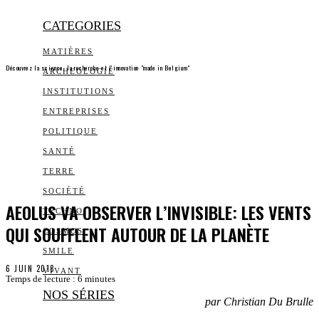
CATEGORIES
MATIÈRES
Découvrez la science, la recherche et l’innovation "made in Belgium"
ARCHEOLOGIE
INSTITUTIONS
ENTREPRISES
POLITIQUE
SANTÉ
TERRE
SOCIÉTÉ
AEOLUS VA OBSERVER L’INVISIBLE: LES VENTS
TECHNO
QUI SOUFFLENT AUTOUR DE LA PLANÈTE
COSMOS
SMILE
6 JUIN 2018
VIVANT
Temps de lecture :
6
minutes
NOS SÉRIES
par Christian Du Brulle