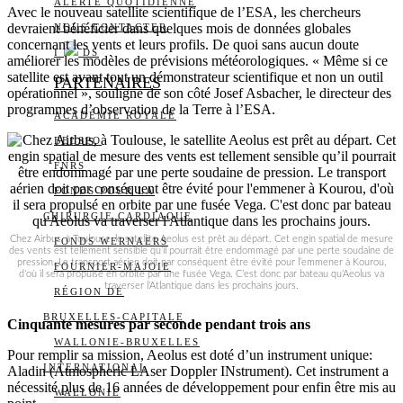
ALERTE QUOTIDIENNE
Avec le nouveau satellite scientifique de l’ESA, les chercheurs
devraient bénéficier dans quelques mois de données globales
NOUS CONTACTER
concernant les vents et leurs profils. De quoi sans aucun doute
I
DS
améliorer les modèles de prévisions météorologiques. « Même si ce
satellite est avant tout un démonstrateur scientifique et non un outil
PARTENAIRES
opérationnel », souligne de son côté Josef Asbacher, le directeur des
programmes d’observation de la Terre à l’ESA.
ACADÉMIE ROYALE
BELSPO
FNRS
FONDS POUR LA
CHIRURGIE CARDIAQUE
Chez Airbus, à Toulouse, le satellite Aeolus est prêt au départ. Cet engin spatial de mesure
FONDS WERNAERS
des vents est tellement sensible qu’il pourrait être endommagé par une perte soudaine de
pression. Le transport aérien doit par conséquent être évité pour l’emmener à Kourou,
FOURNIER-MAJOIE
d’où il sera propulsé en orbite par une fusée Vega. C’est donc par bateau qu’Aeolus va
traverser l’Atlantique dans les prochains jours.
RÉGION DE
BRUXELLES-CAPITALE
Cinquante mesures par seconde pendant trois ans
WALLONIE-BRUXELLES
Pour remplir sa mission, Aeolus est doté d’un instrument unique:
INTERNATIONAL
Aladin (Atmospheric LAser Doppler INstrument). Cet instrument a
nécessité plus de 16 années de développement pour enfin être mis au
WALLONIE