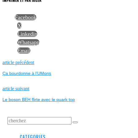
IMPRIMER ET PARTAGER
Facebook
X
Linkedin
Whatsapp
Email
NAVIGATION
Previous
article précédent
post:
Ça bourdonne à l’UMons
DE
L’ARTICLE
Next
article suivant
post:
Le boson BEH flirte avec le quark top
CATEGORIES