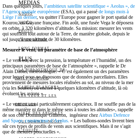
MEDIAS
Dans quelques jours,
l’ambitieux satellite scientifique « Aeolus », de
l’Agence spatiale européenne
(ESA), qui a passé
de longs mois à
AUDIO
Liège l’an dernier
, va quitter l’Europe pour gagner le port spatial de
Kourou, en Guyane française. Fin août, une fusée Vega le déposera
VIDÉO
en orbite, à 320 kilomètres d’altitude. Sa mission: mesurer les vents
PHOTO
qui soufflent tout autour de la Terre, de manière globale, depuis le
sol jusqu’à une altitude de 30 kilomètres.
INFOGRAPHIE
LONG FORMAT
Mesurer le vent, un paramètre de base de l’atmosphère
PLUS
« Le vent est, avec la pression, la température et l’humidité, un des
principaux paramètres de base de l’atmosphère », rappelle le Dr
LA BIBLIOTHÈQUE DE
Alain Dabas, météorologue. « C’est également un des paramètres
pour lequel nous ne disposons que de données parcellaires. Elles
DAILY SCIENCE
proviennent de mesures locales réalisées au sol, au niveau de la mer
CARTES BLANCHES
(via les bouées) ou encore à quelques kilomètres d’altitude, là où
évoluent les avions ».
LES YEUX ET LES
« Le vent est aussi particulièrement capricieux. Il ne souffle pas de la
OREILLES
même manière ni dans le même sens à toutes les altitudes», rappelle
LISTE DES ARTICLES
de son côté Dominique Gillieron, ingénieur chez
Airbus Defence
and Space, constructeur d’Aeolus.
« Les ballons-sondes livrent bien
QUI SOMMES-NOUS?
sûr ces types de profils de vents aux scientifiques. Mais il ne s’agit
L’ÉQUIPE
que de mesures ponctuelles ».