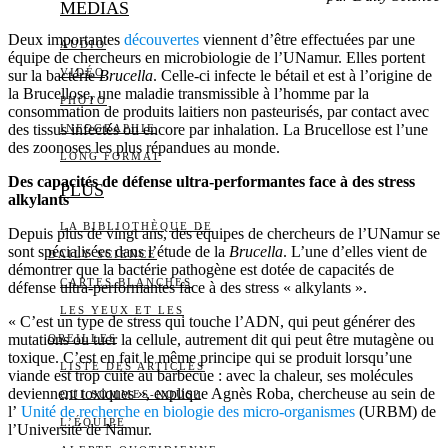
MEDIAS
Deux importantes
découvertes
viennent d’être effectuées par une
AUDIO
équipe de chercheurs en microbiologie de l’UNamur. Elles portent
VIDÉO
sur la bactérie
Brucella
. Celle-ci infecte le bétail et est à l’origine de
la Brucellose, une maladie transmissible à l’homme par la
PHOTO
consommation de produits laitiers non pasteurisés, par contact avec
des tissus infectés ou encore par inhalation. La Brucellose est l’une
INFOGRAPHIE
des zoonoses les plus répandues au monde.
LONG FORMAT
Des capacités de défense ultra-performantes face à des stress
PLUS
alkylants
LA BIBLIOTHÈQUE DE
Depuis plus de vingt ans, des équipes de chercheurs de l’UNamur se
sont spécialisées dans l’étude de la
Brucella
. L’une d’elles vient de
DAILY SCIENCE
démontrer que la bactérie pathogène est dotée de capacités de
CARTES BLANCHES
défense ultra-performantes face à des stress « alkylants ».
LES YEUX ET LES
« C’est un type de stress qui touche l’ADN, qui peut générer des
mutations ou tuer la cellule, autrement dit qui peut être mutagène ou
OREILLES
toxique. C’est en fait le même principe qui se produit lorsqu’une
LISTE DES ARTICLES
viande est trop cuite au barbecue : avec la chaleur, ses molécules
deviennent toxiques », explique Agnès Roba, chercheuse au sein de
QUI SOMMES-NOUS?
l’
Unité de recherche en biologie des micro-organismes
(URBM) de
L’ÉQUIPE
l’Université de Namur.