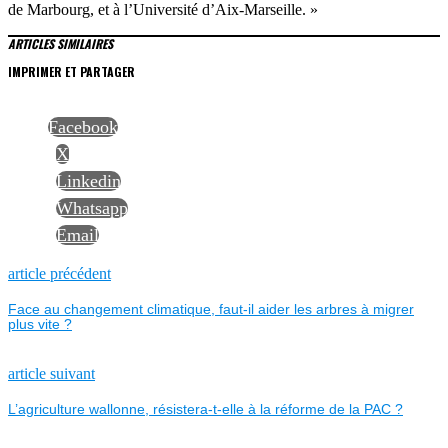
de Marbourg, et à l’Université d’Aix-Marseille. »
ARTICLES SIMILAIRES
IMPRIMER ET PARTAGER
Facebook
X
Linkedin
Whatsapp
Email
NAVIGATION
Previous
article précédent
post:
Face au changement climatique, faut-il aider les arbres à migrer
DE
plus vite ?
L’ARTICLE
Next
article suivant
post:
L’agriculture wallonne, résistera-t-elle à la réforme de la PAC ?