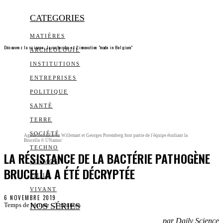
CATEGORIES
MATIÈRES
Découvrez la science, la recherche et l’innovation "made in Belgium"
ARCHEOLOGIE
INSTITUTIONS
ENTREPRISES
POLITIQUE
SANTÉ
TERRE
SOCIÉTÉ
Agnès Roba,Kévin Willemart et Georges Potemberg font partie de l'équipe étudiant la
Brucella © UNamur
TECHNO
LA RÉSISTANCE DE LA BACTÉRIE PATHOGÈNE
COSMOS
BRUCELLA A ÉTÉ DÉCRYPTÉE
SMILE
VIVANT
6 NOVEMBRE 2019
NOS SÉRIES
Temps de lecture :
3
minutes
par Daily Science