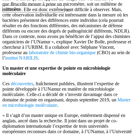
que
Brucella
mesure à peine un micromètre, soit un millième de
millimètre. Elle est donc extrêmement difficile à observer. Mais,
cette observation individuelle est intéressante dans la mesure où les
bactéries présentent des différences entre individus (cela pourrait
résulter en des fonctions différentes, des mécanismes de défense
différents ou encore des degrés de pathogénicité différents, NDLR).
Dans ce contexte, nous avons pu bénéficier de l’appui des chimistes
organiciens de l’UNamur », explique Xavier De Bolle, professeur et
chercheur à l’URBM. Il a collaboré avec Stéphane Vincent,
professeur au
laboratoire de chimie bio-organique
(CBO) au sein de
l’
institut NARILIS
.
Un master et une expertise de pointe en microbiologie
moléculaire
Ces
découvertes
, fraîchement publiées, illustrent l’expertise de
pointe développée à l’UNamur en matière de microbiologie
moléculaire. Celle-ci a décidé de s’investir davantage dans ce
domaine de pointe en organisant, depuis septembre 2019, un
Master
en microbiologie moléculaire
.
« Il s’agit d’un master unique en Europe, entièrement dispensé en
anglais, ancré dans la recherche. Il joint dans un projet de co-
diplomation internationale l’expertise de trois universités
européennes reconnues dans ce domaine, à l’UNamur, à l’Université