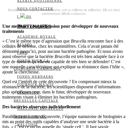
ALERTE QUOTIDIENNE
NOUS CONTACTER
Brucella
mesure à peine un micromètre, soit un millième de millimètre. Elle est donc
extrêmement difficile à observer.
I
DS
PARTENAIRES
Une meilleure compréhension pour développer de nouveaux
traitements
ACADÉMIE ROYALE
« C’est le même type d’agression que
Brucella
rencontre face à des
BELSPO
cellules de défense, chez les mammifères. Cela n’avait jamais été
démontré jusqu’ici, pour aucune bactérie pathogène. Et nous avons
FNRS
aussi observé que la bactérie
Brucella
est très bien adaptée face à ce
FONDS POUR LA
type de stress et qu’elle est capable de très bien se défendre! C’est
une nouvelle caractéristique qui explique sa résistance dans l’hôte »,
CHIRURGIE CARDIAQUE
ajoute la chercheuse.
FONDS WERNAERS
Quel est l’intérêt de cette découverte ? En comprenant mieux la
FOURNIER-MAJOIE
résistance de la bactérie, les scientifiques disposent d’informations
plus spécifiques pour, dans le futur, développer de nouveaux
RÉGION DE
traitements visant à éliminer les bactéries pathogènes.
BRUXELLES-CAPITALE
Des bactéries observées individuellement
WALLONIE-BRUXELLES
Parallèlement à cette découverte, l’équipe namuroise de biologistes a
INTERNATIONAL
mis au point des outils capables d’analyser une seule bactérie à la
WALLONIE
fois. « C’est ce qu’on appelle du ‘single cell ‘. Il faut savoir