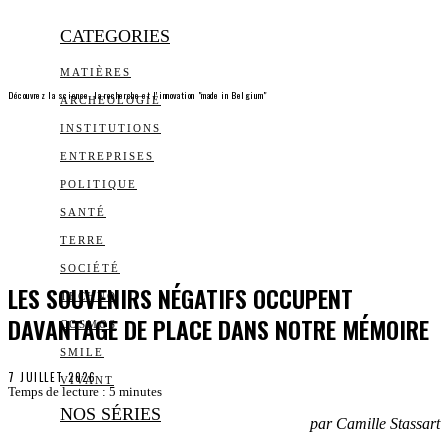
CATEGORIES
MATIÈRES
Découvrez la science, la recherche et l’innovation "made in Belgium"
ARCHEOLOGIE
INSTITUTIONS
ENTREPRISES
POLITIQUE
SANTÉ
TERRE
SOCIÉTÉ
LES SOUVENIRS NÉGATIFS OCCUPENT
TECHNO
DAVANTAGE DE PLACE DANS NOTRE MÉMOIRE
COSMOS
SMILE
7 JUILLET 2026
VIVANT
Temps de lecture :
5
minutes
NOS SÉRIES
par Camille Stassart