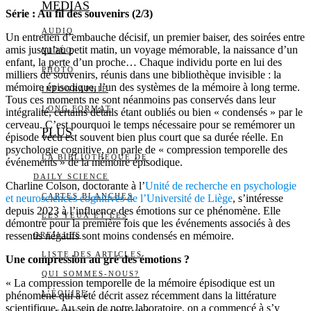
MEDIAS
Série : Au fil des souvenirs (2/3)
AUDIO
Un entretien d’embauche décisif, un premier baiser, des soirées entre
amis jusqu’au petit matin, un voyage mémorable, la naissance d’un
VIDÉO
enfant, la perte d’un proche… Chaque individu porte en lui des
PHOTO
milliers de souvenirs, réunis dans une bibliothèque invisible : la
mémoire épisodique, l’un des systèmes de la mémoire à long terme.
INFOGRAPHIE
Tous ces moments ne sont néanmoins pas conservés dans leur
LONG FORMAT
intégralité, certains détails étant oubliés ou bien « condensés » par le
cerveau. C’est pourquoi le temps nécessaire pour se remémorer un
PLUS
épisode vécu est souvent bien plus court que sa durée réelle. En
psychologie cognitive, on parle de « compression temporelle des
LA BIBLIOTHÈQUE DE
événements » de la mémoire épisodique.
DAILY SCIENCE
Charline Colson, doctorante à l’
Unité de recherche en psychologie
CARTES BLANCHES
et neurosciences cognitives de l’Université de Liège
, s’intéresse
depuis 2023 à l’influence des émotions sur ce phénomène. Elle
LES YEUX ET LES
démontre pour la première fois que les événements associés à des
ressentis négatifs sont moins condensés en mémoire.
OREILLES
LISTE DES ARTICLES
Une compression au gré des émotions ?
QUI SOMMES-NOUS?
« La compression temporelle de la mémoire épisodique est un
L’ÉQUIPE
phénomène qui a été décrit assez récemment dans la littérature
scientifique. Au sein de notre laboratoire, on a commencé à s’y