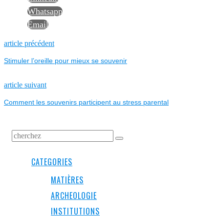
Whatsapp
Email
NAVIGATION
Previous
article précédent
post:
Stimuler l’oreille pour mieux se souvenir
DE
L’ARTICLE
Next
article suivant
post:
Comment les souvenirs participent au stress parental
CATEGORIES
MATIÈRES
ARCHEOLOGIE
INSTITUTIONS