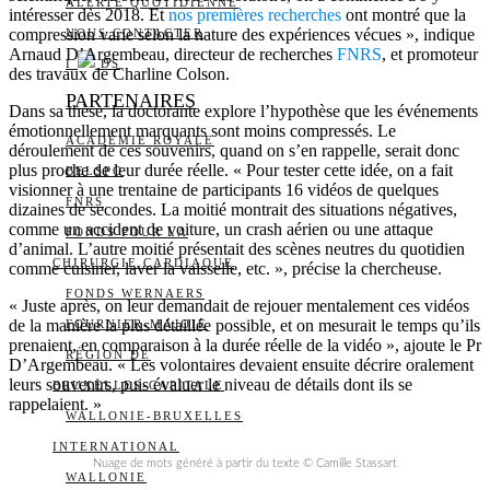
ALERTE QUOTIDIENNE
intéresser dès 2018. Et
nos premières recherches
ont montré que la
compression varie selon la nature des expériences vécues », indique
NOUS CONTACTER
Arnaud D’Argembeau, directeur de recherches
FNRS
, et promoteur
I
DS
des travaux de Charline Colson.
PARTENAIRES
Dans sa thèse, la doctorante explore l’hypothèse que les événements
émotionnellement marquants sont moins compressés. Le
ACADÉMIE ROYALE
déroulement de ces souvenirs, quand on s’en rappelle, serait donc
plus proche de leur durée réelle. « Pour tester cette idée, on a fait
BELSPO
visionner à une trentaine de participants 16 vidéos de quelques
FNRS
dizaines de secondes. La moitié montrait des situations négatives,
comme un accident de voiture, un crash aérien ou une attaque
FONDS POUR LA
d’animal. L’autre moitié présentait des scènes neutres du quotidien
CHIRURGIE CARDIAQUE
comme cuisiner, laver la vaisselle, etc. », précise la chercheuse.
FONDS WERNAERS
« Juste après, on leur demandait de rejouer mentalement ces vidéos
de la manière la plus détaillée possible, et on mesurait le temps qu’ils
FOURNIER-MAJOIE
prenaient, en comparaison à la durée réelle de la vidéo », ajoute le Pr
RÉGION DE
D’Argembeau. « Les volontaires devaient ensuite décrire oralement
leurs souvenirs, puis évaluer le niveau de détails dont ils se
BRUXELLES-CAPITALE
rappelaient. »
WALLONIE-BRUXELLES
INTERNATIONAL
Nuage de mots généré à partir du texte © Camille Stassart
WALLONIE