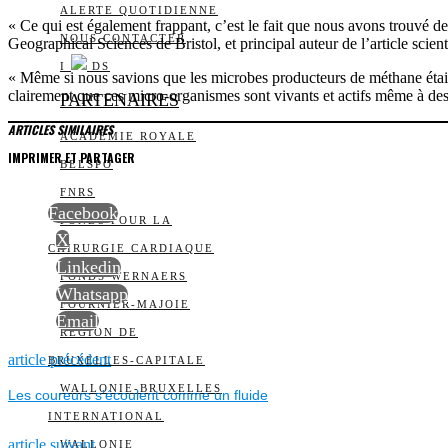
ALERTE QUOTIDIENNE
« Ce qui est également frappant, c’est le fait que nous avons trouvé 
NOUS CONTACTER
Geographical Sciences de Bristol, et principal auteur de l’article scien
I
DS
« Même si nous savions que les microbes producteurs de méthane étai
clairement que ces micro-organismes sont vivants et actifs même à des
PARTENAIRES
ARTICLES SIMILAIRES
ACADÉMIE ROYALE
IMPRIMER ET PARTAGER
BELSPO
FNRS
Facebook
FONDS POUR LA
X
CHIRURGIE CARDIAQUE
Linkedin
FONDS WERNAERS
Whatsapp
FOURNIER-MAJOIE
Email
RÉGION DE
NAVIGATION
Previous
article précédent
BRUXELLES-CAPITALE
post:
WALLONIE-BRUXELLES
Les coureurs s’écoulent comme un fluide
DE
INTERNATIONAL
Next
article suivant
WALLONIE