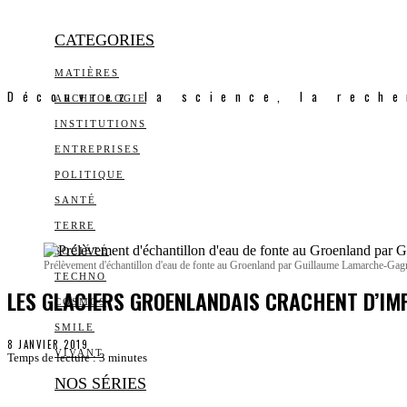
CATEGORIES
MATIÈRES
Découvrez la science, la reche
ARCHEOLOGIE
INSTITUTIONS
ENTREPRISES
POLITIQUE
SANTÉ
TERRE
SOCIÉTÉ
Prélèvement d'échantillon d'eau de fonte au Groenland par Guillaume Lamarche-Ga
TECHNO
LES GLACIERS GROENLANDAIS CRACHENT D’I
COSMOS
SMILE
8 JANVIER 2019
VIVANT
Temps de lecture :
3
minutes
NOS SÉRIES