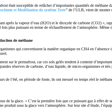
frost était susceptible de relâcher d’importantes quantités de méthane 
ochimie et Modélisation du système Terre
” de l’ULB, vient de monter
ortant après la vapeur d’eau (H2O) et le dioxyde de carbone (CO2) », 
 fois plus puissant en terme de réchauffement de l’atmosphère. Même de 
roduction de méthane
rganismes qui convertissent la matière organique en CH4 en l’absence d
urel.
rent sur le permafrost, car ces sols gelés tendent à contenir d’importan
randes réserves de carbone, d’eau liquide, de micro-organismes et très 
urs de l’été, en période de fonte, ils ont mesuré en temps réel le métha
ous de la glace. « C’est la première fois que ce puissant gaz à effet de 
e produit sous la glace vers l’atmosphère. Sur leur site d’étude, l’équi