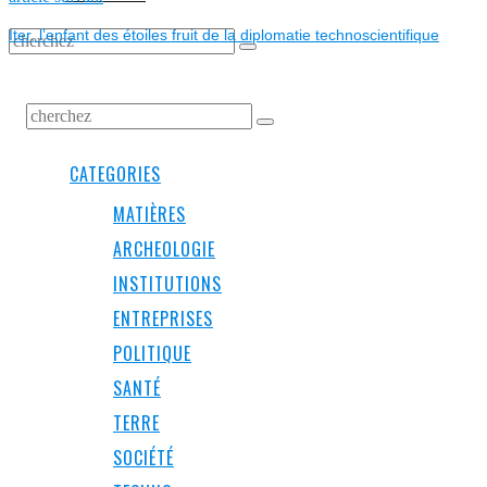
L’ARTICLE
post:
Iter, l’enfant des étoiles fruit de la diplomatie technoscientifique
CATEGORIES
MATIÈRES
ARCHEOLOGIE
INSTITUTIONS
ENTREPRISES
POLITIQUE
SANTÉ
TERRE
SOCIÉTÉ