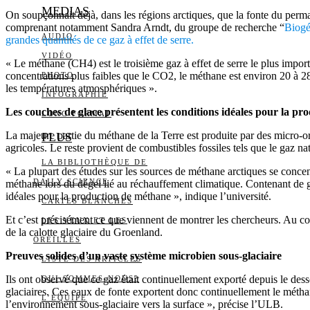
MEDIAS
On soupçonnait déjà, dans les régions arctiques, que la fonte du perma
comprenant notamment Sandra Arndt, du groupe de recherche “
Biogé
AUDIO
grandes quantités de ce gaz à effet de serre.
VIDÉO
« Le méthane (CH4) est le troisième gaz à effet de serre le plus imp
concentrations plus faibles que le CO2, le méthane est environ 20 à 28
PHOTO
les températures atmosphériques ».
INFOGRAPHIE
Les couches de glace présentent les conditions idéales pour la p
LONG FORMAT
La majeure partie du méthane de la Terre est produite par des micro-o
PLUS
agricoles. Le reste provient de combustibles fossiles tels que le gaz nat
LA BIBLIOTHÈQUE DE
« La plupart des études sur les sources de méthane arctiques se concent
DAILY SCIENCE
méthane lors du dégel lié au réchauffement climatique. Contenant de g
idéales pour la production de méthane », indique l’université.
CARTES BLANCHES
Et c’est précisément ce que viennent de montrer les chercheurs. Au co
LES YEUX ET LES
de la calotte glaciaire du Groenland.
OREILLES
Preuves solides d’un vaste système microbien sous-glaciaire
LISTE DES ARTICLES
Ils ont observé que ce gaz était continuellement exporté depuis le dess
QUI SOMMES-NOUS?
glaciaires. Ces eaux de fonte exportent donc continuellement le méthan
L’ÉQUIPE
l’environnement sous-glaciaire vers la surface », précise l’ULB.