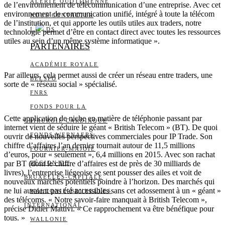
ALERTE QUOTIDIENNE
de l’environnement de télécommunication d’une entreprise. Avec cet
environnement de communication unifié, intégré à toute la télécom
NOUS CONTACTER
de l’institution, et qui apporte les outils utiles aux traders, notre
I
DS
technologie permet d’être en contact direct avec toutes les ressources
utiles au sein d’un même système informatique ».
PARTENAIRES
ACADÉMIE ROYALE
Par ailleurs, cela permet aussi de créer un réseau entre traders, une
BELSPO
sorte de « réseau social » spécialisé.
FNRS
FONDS POUR LA
Cette application de niche en matière de téléphonie passant par
CHIRURGIE CARDIAQUE
internet vient de séduire le géant « British Telecom » (BT). De quoi
FONDS WERNAERS
ouvrir de nouvelles perspectives commerciales pour IP Trade. Son
chiffre d’affaires l’an dernier tournait autour de 11,5 millions
FOURNIER-MAJOIE
d’euros, pour « seulement », 6,4 millions en 2015. Avec son rachat
par BT (dont le chiffre d’affaires est de près de 30 milliards de
RÉGION DE
livres), l’entreprise liégeoise se sent pousser des ailes et voit de
BRUXELLES-CAPITALE
nouveaux marchés potentiels poindre à l’horizon. Des marchés qui
ne lui auraient pas été accessibles sans cet adossement à un « géant »
WALLONIE-BRUXELLES
des télécoms. « Notre savoir-faire manquait à British Telecom »,
INTERNATIONAL
précise Didier Mattivi. « Ce rapprochement va être bénéfique pour
tous. »
WALLONIE