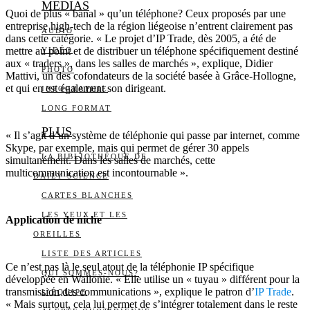
MEDIAS
Quoi de plus « banal » qu’un téléphone? Ceux proposés par une
entreprise high-tech de la région liégeoise n’entrent clairement pas
AUDIO
dans cette catégorie. « Le projet d’IP Trade, dès 2005, a été de
mettre au point et de distribuer un téléphone spécifiquement destiné
VIDÉO
aux « traders », dans les salles de marchés », explique, Didier
PHOTO
Mattivi, un des cofondateurs de la société basée à Grâce-Hollogne,
et qui en est également son dirigeant.
INFOGRAPHIE
LONG FORMAT
PLUS
« Il s’agit d’un système de téléphonie qui passe par internet, comme
Skype, par exemple, mais qui permet de gérer 30 appels
LA BIBLIOTHÈQUE DE
simultanément. Dans les salles de marchés, cette
multicommunication est incontournable ».
DAILY SCIENCE
CARTES BLANCHES
LES YEUX ET LES
Application de niche
OREILLES
LISTE DES ARTICLES
Ce n’est pas là le seul atout de la téléphonie IP spécifique
QUI SOMMES-NOUS?
développée en Wallonie. « Elle utilise un « tuyau » différent pour la
transmission des communications », explique le patron d’
IP Trade
.
L’ÉQUIPE
« Mais surtout, cela lui permet de s’intégrer totalement dans le reste