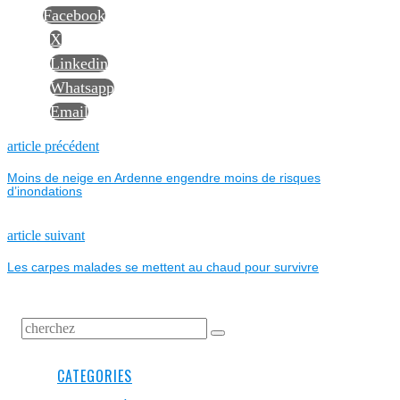
Facebook
X
Linkedin
Whatsapp
Email
NAVIGATION
Previous
article précédent
post:
Moins de neige en Ardenne engendre moins de risques
DE
d’inondations
L’ARTICLE
Next
article suivant
post:
Les carpes malades se mettent au chaud pour survivre
CATEGORIES