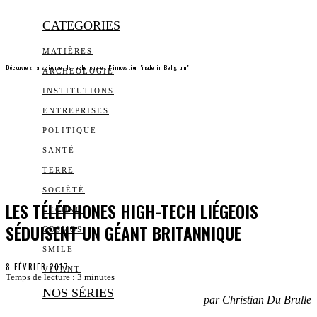
CATEGORIES
MATIÈRES
Découvrez la science, la recherche et l’innovation "made in Belgium"
ARCHEOLOGIE
INSTITUTIONS
ENTREPRISES
POLITIQUE
SANTÉ
TERRE
SOCIÉTÉ
LES TÉLÉPHONES HIGH-TECH LIÉGEOIS
TECHNO
SÉDUISENT UN GÉANT BRITANNIQUE
COSMOS
SMILE
8 FÉVRIER 2017
VIVANT
Temps de lecture :
3
minutes
NOS SÉRIES
par Christian Du Brulle