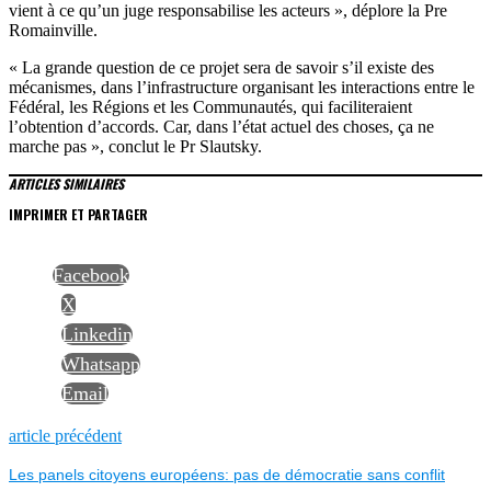
vient à ce qu’un juge responsabilise les acteurs », déplore la Pre
Romainville.
« La grande question de ce projet sera de savoir s’il existe des
mécanismes, dans l’infrastructure organisant les interactions entre le
Fédéral, les Régions et les Communautés, qui faciliteraient
l’obtention d’accords. Car, dans l’état actuel des choses, ça ne
marche pas », conclut le Pr Slautsky.
ARTICLES SIMILAIRES
IMPRIMER ET PARTAGER
Facebook
X
Linkedin
Whatsapp
Email
NAVIGATION
Previous
article précédent
post:
Les panels citoyens européens: pas de démocratie sans conflit