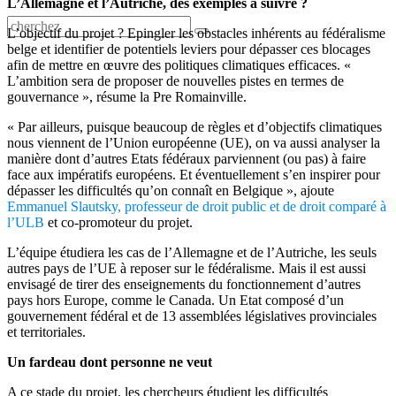
L’Allemagne et l’Autriche, des exemples à suivre ?
L’objectif du projet ? Epingler les obstacles inhérents au fédéralisme
belge et identifier de potentiels leviers pour dépasser ces blocages
afin de mettre en œuvre des politiques climatiques efficaces. «
L’ambition sera de proposer de nouvelles pistes en termes de
gouvernance », résume la Pre Romainville.
« Par ailleurs, puisque beaucoup de règles et d’objectifs climatiques
nous viennent de l’Union européenne (UE), on va aussi analyser la
manière dont d’autres Etats fédéraux parviennent (ou pas) à faire
face aux impératifs européens. Et éventuellement s’en inspirer pour
dépasser les difficultés qu’on connaît en Belgique », ajoute
Emmanuel Slautsky, professeur de droit public et de droit comparé à
l’ULB
et co-promoteur du projet.
L’équipe étudiera les cas de l’Allemagne et de l’Autriche, les seuls
autres pays de l’UE à reposer sur le fédéralisme. Mais il est aussi
envisagé de tirer des enseignements du fonctionnement d’autres
pays hors Europe, comme le Canada. Un Etat composé d’un
gouvernement fédéral et de 13 assemblées législatives provinciales
et territoriales.
Un fardeau dont personne ne veut
A ce stade du projet, les chercheurs étudient les difficultés