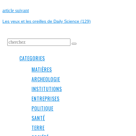
DE
L’ARTICLE
Next
article suivant
post:
Les yeux et les oreilles de Daily Science (129)
CATEGORIES
MATIÈRES
ARCHEOLOGIE
INSTITUTIONS
ENTREPRISES
POLITIQUE
SANTÉ
TERRE