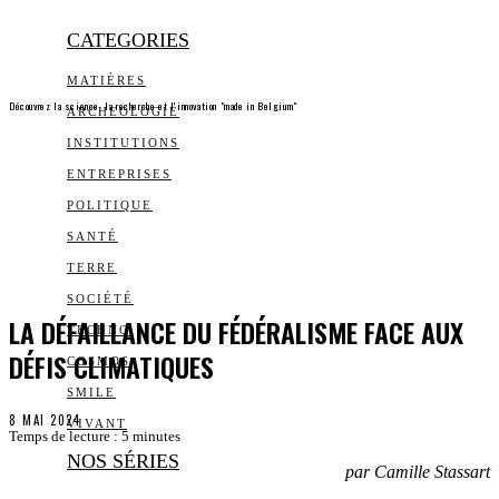
CATEGORIES
MATIÈRES
Découvrez la science, la recherche et l’innovation "made in Belgium"
ARCHEOLOGIE
INSTITUTIONS
ENTREPRISES
POLITIQUE
SANTÉ
TERRE
SOCIÉTÉ
LA DÉFAILLANCE DU FÉDÉRALISME FACE AUX
TECHNO
DÉFIS CLIMATIQUES
COSMOS
SMILE
8 MAI 2024
VIVANT
Temps de lecture :
5
minutes
NOS SÉRIES
par Camille Stassart