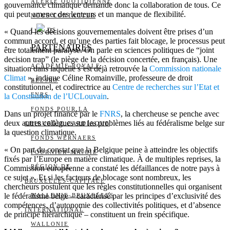
ALERTE QUOTIDIENNE
gouvernance climatique demande donc la collaboration de tous. Ce
qui peut amener des lenteurs et un manque de flexibilité.
NOUS CONTACTER
I
DS
« Quand les décisions gouvernementales doivent être prises d’un
commun accord, et qu’une des parties fait blocage, le processus peut
PARTENAIRES
être totalement paralysé. On parle en sciences politiques de “joint
decision trap” (le piège de la décision concertée, en français). Une
ACADÉMIE ROYALE
situation dans laquelle s’est déjà retrouvée la
Commission nationale
Climat
», indique Céline Romainville, professeure de droit
BELSPO
constitutionnel, et codirectrice au
Centre de recherches sur l’Etat et
FNRS
la Constitution de l’UCLouvain
.
FONDS POUR LA
Dans un projet financé par le
FNRS
, la chercheuse se penche avec
deux autres collègues sur les problèmes liés au fédéralisme belge sur
CHIRURGIE CARDIAQUE
la question climatique.
FONDS WERNAERS
« On part du constat que la Belgique peine à atteindre les objectifs
FOURNIER-MAJOIE
fixés par l’Europe en matière climatique. À de multiples reprises, la
RÉGION DE
Commission européenne a constaté les défaillances de notre pays à
ce sujet ». Et si les facteurs de blocage sont nombreux, les
BRUXELLES-CAPITALE
chercheurs postulent que les règles constitutionnelles qui organisent
le fédéralisme belge – caractérisé par les principes d’exclusivité des
WALLONIE-BRUXELLES
compétences, d’autonomie des collectivités politiques, et d’absence
INTERNATIONAL
de principe hiérarchique – constituent un frein spécifique.
WALLONIE