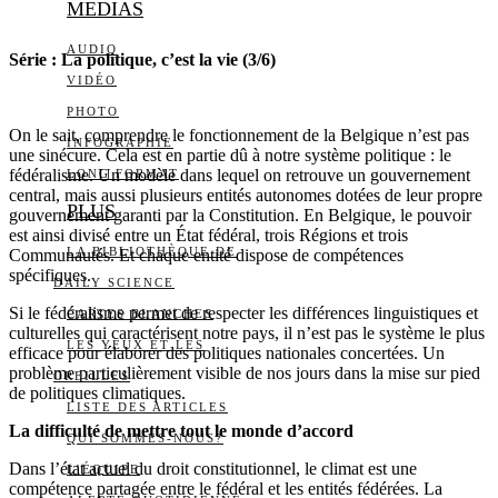
MEDIAS
AUDIO
Série : La politique, c’est la vie (3/6)
VIDÉO
PHOTO
On le sait, comprendre le fonctionnement de la Belgique n’est pas
INFOGRAPHIE
une sinécure. Cela est en partie dû à notre système politique : le
fédéralisme. Un modèle dans lequel on retrouve un gouvernement
LONG FORMAT
central, mais aussi plusieurs entités autonomes dotées de leur propre
PLUS
gouvernement garanti par la Constitution. En Belgique, le pouvoir
est ainsi divisé entre un État fédéral, trois Régions et trois
LA BIBLIOTHÈQUE DE
Communautés. Et chaque entité dispose de compétences
spécifiques.
DAILY SCIENCE
Si le fédéralisme permet de respecter les différences linguistiques et
CARTES BLANCHES
culturelles qui caractérisent notre pays, il n’est pas le système le plus
LES YEUX ET LES
efficace pour élaborer des politiques nationales concertées. Un
problème particulièrement visible de nos jours dans la mise sur pied
OREILLES
de politiques climatiques.
LISTE DES ARTICLES
La difficulté de mettre tout le monde d’accord
QUI SOMMES-NOUS?
Dans l’état actuel du droit constitutionnel, le climat est une
L’ÉQUIPE
compétence partagée entre le fédéral et les entités fédérées. La