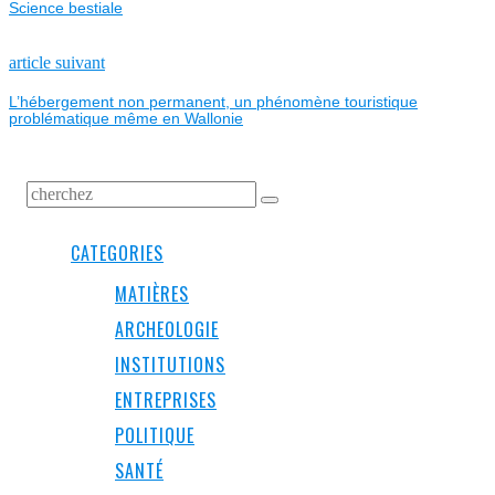
DE
Science bestiale
L’ARTICLE
Next
article suivant
post:
L’hébergement non permanent, un phénomène touristique
problématique même en Wallonie
CATEGORIES
MATIÈRES
ARCHEOLOGIE
INSTITUTIONS
ENTREPRISES
POLITIQUE
SANTÉ