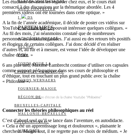
ALERTE QUOTIDIENNE
Les étudiants devaient les regarder chez eux, et le cours était
consacré à des discussions sur la thématique abordée. Les 4
NOUS CONTACTER
premières vidéos ont été tournées dans cette optique. »
I
DS
A la fin de l’année académique, il décide de poster ces vidéos sur
PARTENAIRES
YouTube, se disant que ça pouvait intéresser quelques collègues. «
Au fil des mois, j’ai néanmoins constaté que de nombreuses
personnes les avaient regardées. J’ai aussi eu des retours très positifs
ACADÉMIE ROYALE
et élogieux de certains collègues. J’ai donc décidé d’en réaliser
BELSPO
d’autres et, au fur et à mesure, est venue l’idée de développer une
chaîne dédiée. »
FNRS
FONDS POUR LA
6 ans plus tard, Maxime Lambrecht continue d’utiliser ces capsules
comme support pédagogique dans ses cours de philosophie et
CHIRURGIE CARDIAQUE
d’éthique, tout en touchant un plus grand public avec la chaîne
FONDS WERNAERS
« Philoxime ».
FOURNIER-MAJOIE
RÉGION DE
Capture d’écran de la chaîne Youtube “Philoxime”
BRUXELLES-CAPITALE
Connecter les théories philosophiques au réel
WALLONIE-BRUXELLES
C’est d’abord seul qu’il se lance dans l’aventure, en autodidacte.
INTERNATIONAL
« Cela a été un apprentissage long et douloureux », plaisante le
chercheur. Malgré tout, il ne regrette pas ce choix de médium. « Je
WALLONIE