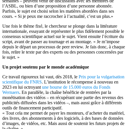
semaines – peuvent venir de discussions avec les membres de
l’ASBL, ou bien d’une proposition d’une personne abonnée.
Parfois, le sujet est choisi selon les matières abordées dans ses
cours. « Si je peux me raccrocher à l’actualité, c’est un plus.»
Une fois le thème fixé, le chercheur se plonge dans la littérature
internationale, essayant de représenter le plus fidèlement possible le
consensus scientifique actuel sur le sujet. Vient ensuite l’écriture du
script, avant de passer au tournage et au montage. « Je m’impose
depuis le départ un processus de peer review. Je fais donc, à chaque
fois, relire le texte par des experts ou des personnes concernées par
le sujet. »
Un projet soutenu par le monde académique
Ce travail rigoureux lui vaut, dès 2018, le
Prix pour la vulgarisation
scientifique du FNRS
. L’institution le récompense à nouveau en
2023 en lui octroyant
une bourse de 15.000 euros du Fonds
Wernaers
. En parallèle, la chaîne bénéficie de rentrées par la
monétisation des vidéos – en récupérant une partie des revenus des
publicités diffusées dans les vidéos –, mais aussi grâce à différents
outils de financement participatif.
« Tout cela me permet de payer les monteurs, d’acheter du matériel,
des livres, des abonnements à des logiciels, à des bases de données
d’images, de vidéos, etc. Mais aussi de soutenir les futurs projets de
la chaîne. »