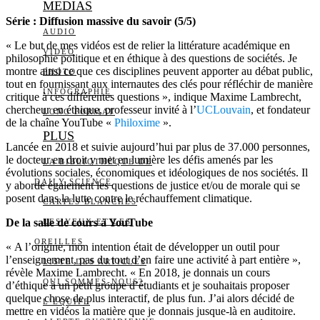
MEDIAS
Série : Diffusion massive du savoir (5/5)
AUDIO
« Le but de mes vidéos est de relier la littérature académique en
VIDÉO
philosophie politique et en éthique à des questions de sociétés. Je
montre ainsi ce que ces disciplines peuvent apporter au débat public,
PHOTO
tout en fournissant aux internautes des clés pour réfléchir de manière
INFOGRAPHIE
critique à ces différentes questions », indique Maxime Lambrecht,
chercheur en éthique, professeur invité à l’
UCLouvain
, et fondateur
LONG FORMAT
de la chaîne YouTube «
Philoxime
».
PLUS
Lancée en 2018 et suivie aujourd’hui par plus de 37.000 personnes,
le docteur en droit y met en lumière les défis amenés par les
LA BIBLIOTHÈQUE DE
évolutions sociales, économiques et idéologiques de nos sociétés. Il
DAILY SCIENCE
y aborde également les questions de justice et/ou de morale qui se
posent dans la lutte contre le réchauffement climatique.
CARTES BLANCHES
De la salle de cours à YouTube
LES YEUX ET LES
OREILLES
« A l’origine, mon intention était de développer un outil pour
l’enseignement, pas du tout d’en faire une activité à part entière »,
LISTE DES ARTICLES
révèle Maxime Lambrecht. « En 2018, je donnais un cours
QUI SOMMES-NOUS?
d’éthique à un petit groupe d’étudiants et je souhaitais proposer
quelque chose de plus interactif, de plus fun. J’ai alors décidé de
L’ÉQUIPE
mettre en vidéos la matière que je donnais jusque-là en auditoire.