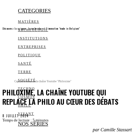
CATEGORIES
MATIÈRES
Découvrez la science, la recherche et l’innovation "made in Belgium"
ARCHEOLOGIE
INSTITUTIONS
ENTREPRISES
POLITIQUE
SANTÉ
TERRE
SOCIÉTÉ
Capture d'écran de la chaîne Youtube "Philoxime"
PHILOXIME, LA CHAÎNE YOUTUBE QUI
TECHNO
COSMOS
REPLACE LA PHILO AU CŒUR DES DÉBATS
SMILE
VIVANT
8 JUILLET 2024
Temps de lecture :
5
minutes
NOS SÉRIES
par Camille Stassart