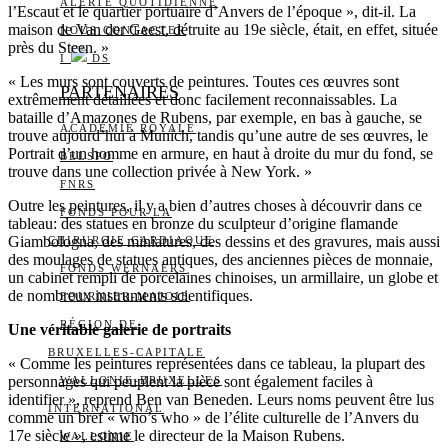
ALERTE QUOTIDIENNE
l’Escaut et le quartier portuaire d’Anvers de l’époque », dit-il. La
maison de Van der Geest, détruite au 19e siècle, était, en effet, située
NOUS CONTACTER
près du Steen. »
I
DS
« Les murs sont couverts de peintures. Toutes ces œuvres sont
PARTENAIRES
extrêmement détaillées et donc facilement reconnaissables. La
bataille d’Amazones de Rubens, par exemple, en bas à gauche, se
ACADÉMIE ROYALE
trouve aujourd’hui à Munich, tandis qu’une autre de ses œuvres, le
Portrait d’un homme en armure, en haut à droite du mur du fond, se
BELSPO
trouve dans une collection privée à New York. »
FNRS
Outre les peintures, il y a bien d’autres choses à découvrir dans ce
FONDS POUR LA
tableau: des statues en bronze du sculpteur d’origine flamande
Giambologna, des miniatures, des dessins et des gravures, mais aussi
CHIRURGIE CARDIAQUE
des moulages de statues antiques, des anciennes pièces de monnaie,
FONDS WERNAERS
un cabinet rempli de porcelaines chinoises, un armillaire, un globe et
de nombreux instruments scientifiques.
FOURNIER-MAJOIE
RÉGION DE
Une véritable galerie de portraits
BRUXELLES-CAPITALE
« Comme les peintures représentées dans ce tableau, la plupart des
personnages qui peuplent la pièce sont également faciles à
WALLONIE-BRUXELLES
identifier », reprend Ben van Beneden. Leurs noms peuvent être lus
INTERNATIONAL
comme un bref « who’s who » de l’élite culturelle de l’Anvers du
17e siècle », estime le directeur de la Maison Rubens.
WALLONIE