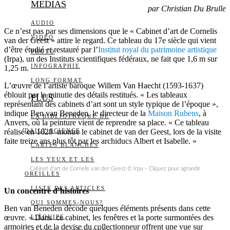
MEDIAS
par Christian Du Brulle
AUDIO
Ce n’est pas par ses dimensions que le « Cabinet d’art de Cornelis
VIDÉO
van der Geest » attire le regard. Ce tableau du 17e siècle qui vient
d’être étudié et restauré par l’
Institut royal du patrimoine artistique
PHOTO
(Irpa), un des Instituts scientifiques fédéraux, ne fait que 1,6 m sur
INFOGRAPHIE
1,25 m.
LONG FORMAT
L’œuvre de l’artiste baroque Willem Van Haecht (1593-1637)
éblouit par la minutie des détails restitués. « Les tableaux
PLUS
représentant des cabinets d’art sont un style typique de l’époque »,
indique Ben van Beneden, le directeur de la
Maison Rubens
, à
LA BIBLIOTHÈQUE DE
Anvers, où la peinture vient de reprendre sa place. « Ce tableau
réalisé en 1628 montre le cabinet de van der Geest, lors de la visite
DAILY SCIENCE
faite treize ans plus tôt par les archiducs Albert et Isabelle. »
CARTES BLANCHES
LES YEUX ET LES
Cabinet d’art de Cornelis van der Geest © Irpa – Cliquez pour agrandir
OREILLES
LISTE DES ARTICLES
Un concentré d’histoires
QUI SOMMES-NOUS?
Ben van Beneden décode quelques éléments présents dans cette
œuvre. « Dans ce cabinet, les fenêtres et la porte surmontées des
L’ÉQUIPE
armoiries et de la devise du collectionneur offrent une vue sur