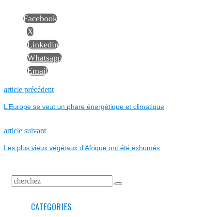
Facebook
X
Linkedin
Whatsapp
Email
NAVIGATION
Previous
article précédent
post:
L’Europe se veut un phare énergétique et climatique
DE
L’ARTICLE
Next
article suivant
post:
Les plus vieux végétaux d’Afrique ont été exhumés
CATEGORIES