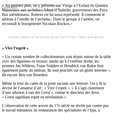
« Au premier plan, on y présente une Vierge à l’Enfant de Quinten
Massysaux aux archiducs Albert et Isabelle, gouverneurs des Pays-
Bas méridionaux. Rubens est lui aussi représenté. Il commente le
tableau à l’oreille de l’archiduc. Dans le groupe à l’arrière, on
reconnaît le bourgmestre Nicolaas Rockox.»
Détail du Cabinet d’art de Cornelis van der Geest © Irpa – Cliquez pour agrandir
« Vive l’esprit »
« Un certain nombre de collectionneurs sont réunis autour de la table
avec des figurines en bronze, tandis qu’à l’extrême droite, les
peintres Jan Wildens, Frans Snijders et Hendrick van Balen font
également partie du tableau. Ils sont penchés sur un globe terrestre »,
dit encore Ben van Beneden.
Même la frise du cadre de la porte raconte une histoire. On y lit la
devise de l’amateur d’art : « Vive l’esprit ». « Il s’agit clairement
d’une allusion à van der Geest », estime le directeur des lieux.
« Geest signifiant esprit en néerlandais ».
L’observation de cette œuvre du 17e siècle ne révèle par contre pas
le travail minutieux de restauration des spécialistes de l’Irpa, à