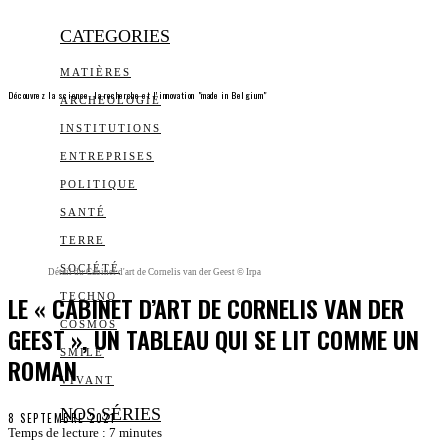
CATEGORIES
MATIÈRES
Découvrez la science, la recherche et l’innovation "made in Belgium"
ARCHEOLOGIE
INSTITUTIONS
ENTREPRISES
POLITIQUE
SANTÉ
TERRE
SOCIÉTÉ
Détail du Cabinet d'art de Cornelis van der Geest © Irpa
LE « CABINET D’ART DE CORNELIS VAN DER
TECHNO
COSMOS
GEEST », UN TABLEAU QUI SE LIT COMME UN
SMILE
ROMAN
VIVANT
NOS SÉRIES
8 SEPTEMBRE 2021
Temps de lecture :
7
minutes