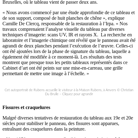
Bruxelles, où le tableau vient de passer deux ans.
« Nous avons commencé par une étude approfondie de ce tableau et
de son support, composé de huit planches de chêne », explique
Camille De Clercq, responsable de la restauration à l’Irpa. « Nos
travaux comprenaient l’analyse visuelle du tableau par diverses
techniques d’imagerie: scans UV, IR et rayons X. La recherche en
laboratoire et l’imagerie chimique ont révélé que le panneau avait été
agrandi de deux planches pendant l’exécution de l’œuvre. Celles-ci
ont été ajoutées lors de la phase de signature du tableau, laquelle a
également été modifiée à ce moment-là. Les résultats des tests
montrent que presque tous les petits tableaux représentés dans ce
Cabinet d’art ont été peints sur une mise-en-carreau, une grille
permettant de mettre une image à l’échelle. »
Cet autoportrait de Rubens accueille le visiteur à la Maison Rubens, à Anvers © Christian
Du Brulle – Cliquez pour agrandir
Fissures et craquelures
Malgré diverses tentatives de restauration du tableau aux 19e et 20e
siècles pour stabiliser le panneau, des fissures sont apparues,
entraînant des craquelures dans la peinture.