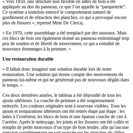
« Vers 1850, une structure non flexible en lattes de bois a été
appliquée au dos du panneau, ce que l’on appelle la “parqueterie”.
Ce système a toutefois entravé le comportement naturel de
gonflement et de rétraction des planches, ce qui a provoqué encore
plus de fissures », reprend Mme De Clercq.
« En 1970, cette assemblage a été remplacé par des tasseaux. Mais
ces blocs de bois ont également donné au panneau endommagé trop
peu de soutien et de liberté de mouvement, ce qui a entraîné de
nouveaux dommages à la peinture. »
Une restauration durable
« Il fallait donc imaginer une solution durable lors de notre
restauration. Une solution qui tienne compte des mouvements du
panneau lui-même et qui ne générerait pas de nouveaux dégâts dans
le temps. »
Ces deux dernières années, le tableau a été dépouillé de tous les
ajouts ultérieurs. La couche de peinture a été soigneusement
nettoyée. Les couleurs originales sont à nouveau visibles. Tous les
ajouts et restaurations ultérieurs ont été retirés étape par étape : les
lattes à l’extérieur, les blocs de bois et une épaisse couche de cire à
l’arrière. Après le nettoyage, les joints et les fissures ont été collés et
remplis de petits morceaux d’un type de bois tendre, afin qu’aucune
pression supplémentaire ne soit exercée sur les planches de chêne.