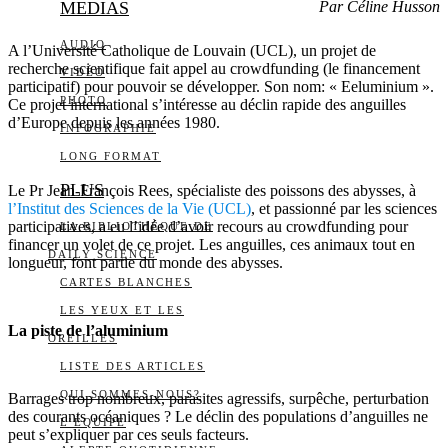
MEDIAS
Par Céline Husson
AUDIO
A l’Université Catholique de Louvain (UCL), un projet de
recherche scientifique fait appel au crowdfunding (le financement
VIDÉO
participatif) pour pouvoir se développer. Son nom: « Eeluminium ».
PHOTO
Ce projet international s’intéresse au déclin rapide des anguilles
d’Europe depuis les années 1980.
INFOGRAPHIE
LONG FORMAT
PLUS
Le Pr Jean-François Rees, spécialiste des poissons des abysses, à
l’Institut des Sciences de la Vie (UCL)
, et passionné par les sciences
participatives, a eu l’idée d’avoir recours au crowdfunding pour
LA BIBLIOTHÈQUE DE
financer un volet de ce projet. Les anguilles, ces animaux tout en
DAILY SCIENCE
longueur, font partie du monde des abysses.
CARTES BLANCHES
LES YEUX ET LES
La piste de l’aluminium
OREILLES
LISTE DES ARTICLES
QUI SOMMES-NOUS?
Barrages trop nombreux, parasites agressifs, surpêche, perturbation
des courants océaniques ? Le déclin des populations d’anguilles ne
L’ÉQUIPE
peut s’expliquer par ces seuls facteurs.