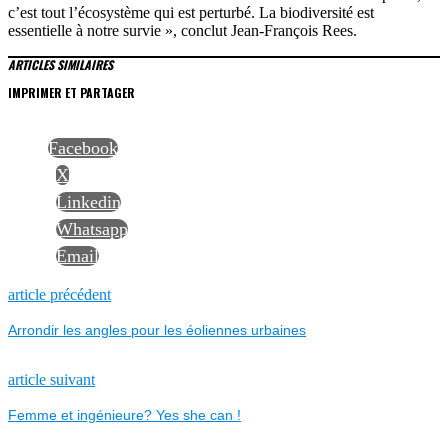
c’est tout l’écosystème qui est perturbé. La biodiversité est
essentielle à notre survie », conclut Jean-François Rees.
ARTICLES SIMILAIRES
IMPRIMER ET PARTAGER
Facebook
X
Linkedin
Whatsapp
Email
NAVIGATION
Previous
article précédent
post:
Arrondir les angles pour les éoliennes urbaines
DE
L’ARTICLE
Next
article suivant
post:
Femme et ingénieure? Yes she can !