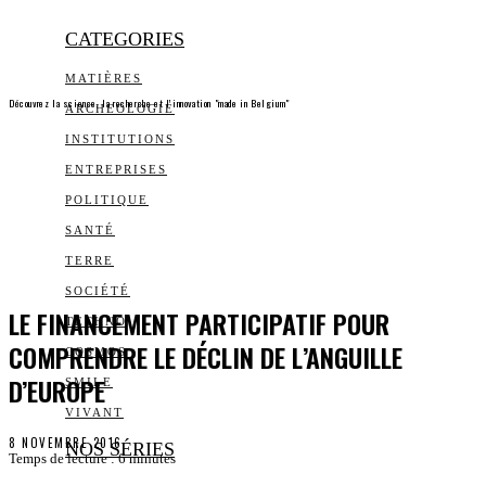
CATEGORIES
MATIÈRES
Découvrez la science, la recherche et l’innovation "made in Belgium"
ARCHEOLOGIE
INSTITUTIONS
ENTREPRISES
POLITIQUE
SANTÉ
TERRE
SOCIÉTÉ
LE FINANCEMENT PARTICIPATIF POUR
TECHNO
COMPRENDRE LE DÉCLIN DE L’ANGUILLE
COSMOS
D’EUROPE
SMILE
VIVANT
8 NOVEMBRE 2016
NOS SÉRIES
Temps de lecture :
6
minutes