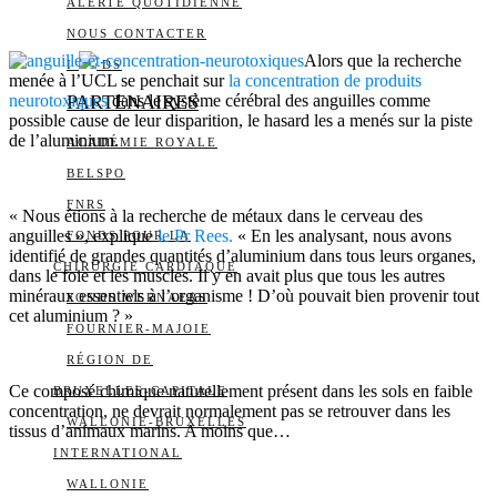
ALERTE QUOTIDIENNE
NOUS CONTACTER
Alors que la recherche
I
DS
menée à l’UCL se penchait sur
la concentration de produits
neurotoxiques
PARTENAIRES
dans le système cérébral des anguilles comme
possible cause de leur disparition, le hasard les a menés sur la piste
de l’aluminium.
ACADÉMIE ROYALE
BELSPO
FNRS
« Nous étions à la recherche de métaux dans le cerveau des
anguilles », explique
le Pr Rees.
« En les analysant, nous avons
FONDS POUR LA
identifié de grandes quantités d’aluminium dans tous leurs organes,
CHIRURGIE CARDIAQUE
dans le foie et les muscles. Il y en avait plus que tous les autres
minéraux essentiels à l’organisme ! D’où pouvait bien provenir tout
FONDS WERNAERS
cet aluminium ? »
FOURNIER-MAJOIE
RÉGION DE
Ce composé chimique naturellement présent dans les sols en faible
BRUXELLES-CAPITALE
concentration, ne devrait normalement pas se retrouver dans les
WALLONIE-BRUXELLES
tissus d’animaux marins. A moins que…
INTERNATIONAL
WALLONIE