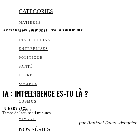
CATEGORIES
MATIÈRES
Découvrez la science, la recherche et l’innovation "made in Belgium"
ARCHEOLOGIE
INSTITUTIONS
ENTREPRISES
POLITIQUE
SANTÉ
TERRE
SOCIÉTÉ
IA : INTELLIGENCE ES-TU LÀ ?
TECHNO
COSMOS
10 MARS 2025
SMILE
Temps de lecture :
4
minutes
VIVANT
par Raphaël Duboisdenghien
NOS SÉRIES