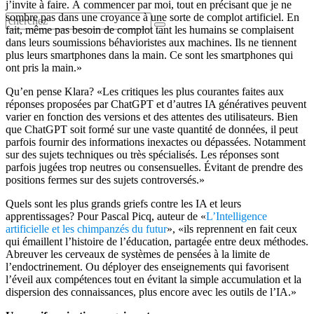
j’invite à faire. À commencer par moi, tout en précisant que je ne
sombre pas dans une croyance à une sorte de complot artificiel. En
fait, même pas besoin de complot tant les humains se complaisent
dans leurs soumissions béhavioristes aux machines. Ils ne tiennent
plus leurs smartphones dans la main. Ce sont les smartphones qui
ont pris la main.»
Qu’en pense Klara? «Les critiques les plus courantes faites aux
réponses proposées par ChatGPT et d’autres IA génératives peuvent
varier en fonction des versions et des attentes des utilisateurs. Bien
que ChatGPT soit formé sur une vaste quantité de données, il peut
parfois fournir des informations inexactes ou dépassées. Notamment
sur des sujets techniques ou très spécialisés. Les réponses sont
parfois jugées trop neutres ou consensuelles. Évitant de prendre des
positions fermes sur des sujets controversés.»
Quels sont les plus grands griefs contre les IA et leurs
apprentissages? Pour Pascal Picq, auteur de «
L’Intelligence
artificielle et les chimpanzés du futur
», «ils reprennent en fait ceux
qui émaillent l’histoire de l’éducation, partagée entre deux méthodes.
Abreuver les cerveaux de systèmes de pensées à la limite de
l’endoctrinement. Ou déployer des enseignements qui favorisent
l’éveil aux compétences tout en évitant la simple accumulation et la
dispersion des connaissances, plus encore avec les outils de l’IA.»