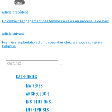
Email
NAVIGATION
Previous
article précédent
post:
Colombie : l’engagement des femmes rurales au processus de paix
DE
L’ARTICLE
Next
article suivant
post:
Première implantation d’un pacemaker chez un nouveau-né en
Belgique
CATEGORIES
MATIÈRES
ARCHEOLOGIE
INSTITUTIONS
ENTREPRISES