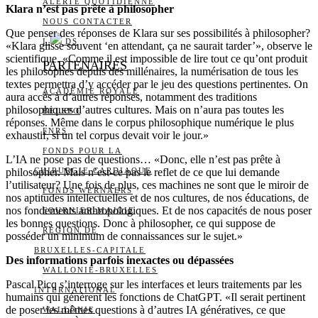
ALERTE QUOTIDIENNE
Klara n’est pas prête à philosopher
NOUS CONTACTER
Que penser des réponses de Klara sur ses possibilités à philosopher?
I
DS
«Klara glisse souvent ‘en attendant, ça ne saurait tarder’», observe le
scientifique. «Comme il est impossible de lire tout ce qu’ont produit
PARTENAIRES
les philosophes depuis des millénaires, la numérisation de tous les
textes permettra d’y accéder par le jeu des questions pertinentes. On
ACADÉMIE ROYALE
aura accès à d’autres réponses, notamment des traditions
philosophiques d’autres cultures. Mais on n’aura pas toutes les
BELSPO
réponses. Même dans le corpus philosophique numérique le plus
FNRS
exhaustif, si un tel corpus devait voir le jour.»
FONDS POUR LA
L’IA ne pose pas de questions… «Donc, elle n’est pas prête à
philosopher. Mais n’est-ce pas le reflet de ce que lui demande
CHIRURGIE CARDIAQUE
l’utilisateur? Une fois de plus, ces machines ne sont que le miroir de
FONDS WERNAERS
nos aptitudes intellectuelles et de nos cultures, de nos éducations, de
nos fondements anthropologiques. Et de nos capacités de nous poser
FOURNIER-MAJOIE
les bonnes questions. Donc à philosopher, ce qui suppose de
RÉGION DE
posséder un minimum de connaissances sur le sujet.»
BRUXELLES-CAPITALE
Des informations parfois inexactes ou dépassées
WALLONIE-BRUXELLES
Pascal Picq s’interroge sur les interfaces et leurs traitements par les
INTERNATIONAL
humains qui génèrent les fonctions de ChatGPT. «Il serait pertinent
de poser les mêmes questions à d’autres IA génératives, ce que
WALLONIE