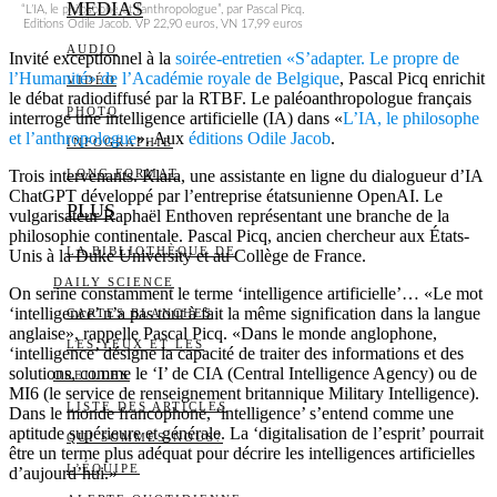
MEDIAS
“L’IA, le philosophe et l’anthropologue”, par Pascal Picq.
Editions Odile Jacob. VP 22,90 euros, VN 17,99 euros
AUDIO
Invité exceptionnel à la
soirée-entretien «S’adapter. Le propre de
l’Humanité» de l’Académie royale de Belgique
, Pascal Picq enrichit
VIDÉO
le débat radiodiffusé par la RTBF. Le paléoanthropologue français
PHOTO
interroge une intelligence artificielle (IA) dans «
L’IA, le philosophe
et l’anthropologue
». Aux
éditions Odile Jacob
.
INFOGRAPHIE
Trois intervenants. Klara, une assistante en ligne du dialogueur d’IA
LONG FORMAT
ChatGPT développé par l’entreprise étatsunienne OpenAI. Le
PLUS
vulgarisateur Raphaël Enthoven représentant une branche de la
philosophie continentale. Pascal Picq, ancien chercheur aux États-
LA BIBLIOTHÈQUE DE
Unis à la Duke University et au Collège de France.
DAILY SCIENCE
On serine constamment le terme ‘intelligence artificielle’… «Le mot
‘intelligence’ n’a pas tout à fait la même signification dans la langue
CARTES BLANCHES
anglaise», rappelle Pascal Picq. «Dans le monde anglophone,
LES YEUX ET LES
‘intelligence’ désigne la capacité de traiter des informations et des
solutions, comme le ‘I’ de CIA (Central Intelligence Agency) ou de
OREILLES
MI6 (le service de renseignement britannique Military Intelligence).
LISTE DES ARTICLES
Dans le monde francophone, ‘intelligence’ s’entend comme une
aptitude supérieure et générale. La ‘digitalisation de l’esprit’ pourrait
QUI SOMMES-NOUS?
être un terme plus adéquat pour décrire les intelligences artificielles
L’ÉQUIPE
d’aujourd’hui.»