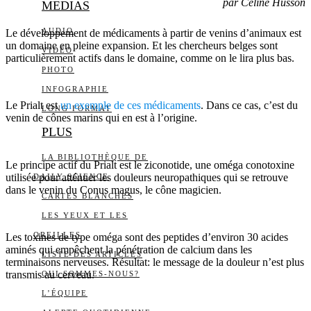
par Céline Husson
MEDIAS
AUDIO
Le développement de médicaments à partir de venins d’animaux est
un domaine en pleine expansion. Et les chercheurs belges sont
VIDÉO
particulièrement actifs dans le domaine, comme on le lira plus bas.
PHOTO
INFOGRAPHIE
Le Prialt est
un exemple de ces médicaments
. Dans ce cas, c’est du
LONG FORMAT
venin de cônes marins qui en est à l’origine.
PLUS
LA BIBLIOTHÈQUE DE
Le principe actif du Prialt est le ziconotide, une oméga conotoxine
utilisée pour atténuer les douleurs neuropathiques qui se retrouve
DAILY SCIENCE
dans le venin du Conus magus, le cône magicien.
CARTES BLANCHES
LES YEUX ET LES
OREILLES
Les toxines de type oméga sont des peptides d’environ 30 acides
aminés qui empêchent la pénétration de calcium dans les
LISTE DES ARTICLES
terminaisons nerveuses. Résultat: le message de la douleur n’est plus
transmis au cerveau.
QUI SOMMES-NOUS?
L’ÉQUIPE