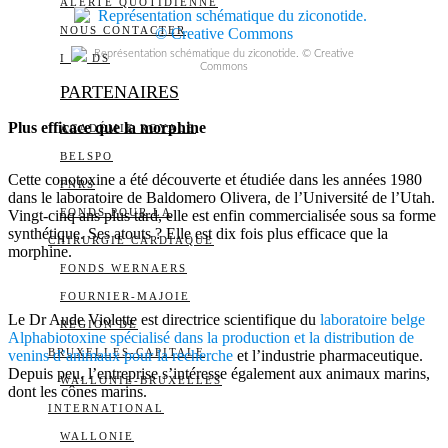
ALERTE QUOTIDIENNE
NOUS CONTACTER
Représentation schématique du ziconotide. © Creative
I
DS
Commons
PARTENAIRES
Plus efficace que la morphine
ACADÉMIE ROYALE
BELSPO
Cette conotoxine a été découverte et étudiée dans les années 1980
FNRS
dans le laboratoire de Baldomero Olivera, de l’Université de l’Utah.
FONDS POUR LA
Vingt-cinq ans plus tard, elle est enfin commercialisée sous sa forme
synthétique. Ses atouts ? Elle est dix fois plus efficace que la
CHIRURGIE CARDIAQUE
morphine.
FONDS WERNAERS
FOURNIER-MAJOIE
Le Dr Aude Violette est directrice scientifique du
laboratoire belge
RÉGION DE
Alphabiotoxine spécialisé dans la production et la distribution de
BRUXELLES-CAPITALE
venins d’animaux pour la recherche
et l’industrie pharmaceutique.
Depuis peu, l’entreprise s’intéresse également aux animaux marins,
WALLONIE-BRUXELLES
dont les cônes marins.
INTERNATIONAL
WALLONIE