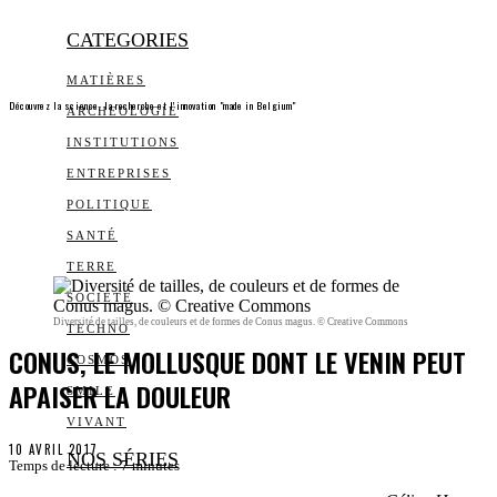
CATEGORIES
MATIÈRES
Découvrez la science, la recherche et l’innovation "made in Belgium"
ARCHEOLOGIE
INSTITUTIONS
ENTREPRISES
POLITIQUE
SANTÉ
TERRE
SOCIÉTÉ
Diversité de tailles, de couleurs et de formes de Conus magus. © Creative Commons
TECHNO
CONUS, LE MOLLUSQUE DONT LE VENIN PEUT
COSMOS
APAISER LA DOULEUR
SMILE
VIVANT
10 AVRIL 2017
NOS SÉRIES
Temps de lecture :
7
minutes