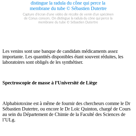
Capture d’écran d’une vidéo de récolte de venin d’un spécimen
de Conus consors. On distingue la radula du cône qui perce la
membrane du tube © Sébastien Dutertre
Les venins sont une banque de candidats médicaments assez
importante. Les quantités disponibles étant souvent réduites, les
laboratoires sont obligés de les synthétiser.
Spectroscopie de masse à l’Université de Liège
Alphabiotoxine est à même de fournir des chercheurs comme le Dr
Sébastien Dutertre, ou encore le Dr Loïc Quinton, chargé de Cours
au sein du Département de Chimie de la Faculté des Sciences de
l’ULg.