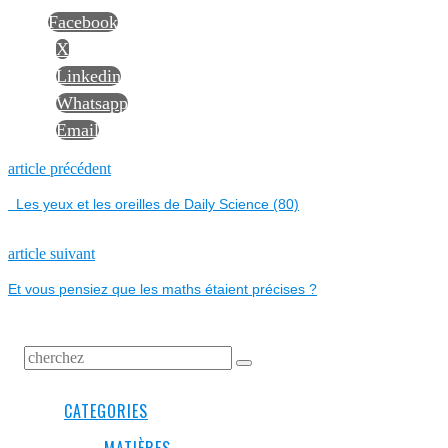
Facebook
X
Linkedin
Whatsapp
Email
NAVIGATION
Previous
article précédent
post:
Les yeux et les oreilles de Daily Science (80)
DE
L’ARTICLE
Next
article suivant
post:
Et vous pensiez que les maths étaient précises ?
CATEGORIES