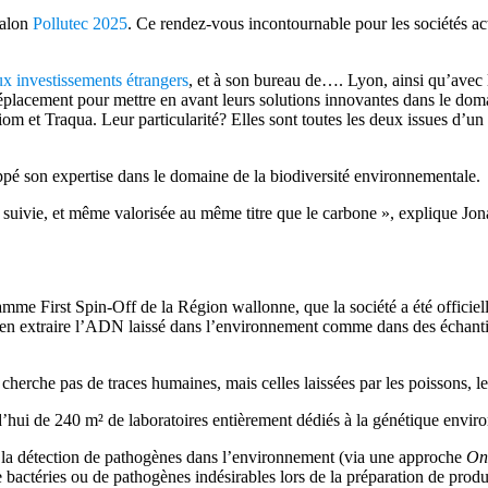
salon
Pollutec 2025
.
Ce rendez-vous incontournable pour les sociétés ac
ux investissements étrangers
, et à son bureau de…. Lyon, ainsi qu’avec
 déplacement pour mettre en avant leurs solutions innovantes dans le dom
om et Traqua. Leur particularité? Elles sont toutes les deux issues d’un 
pé son expertise dans le domaine de la biodiversité environnementale.
 suivie, et même valorisée au même titre que le carbone », explique Jon
mme First Spin-Off de la Région wallonne, que la société a été officiell
’en extraire l’ADN laissé dans l’environnement comme dans des échantill
cherche pas de traces humaines, mais celles laissées par les poissons, le
d’hui de 240 m² de laboratoires entièrement dédiés à la génétique environ
ité, la détection de pathogènes dans l’environnement (via une approche
On
de bactéries ou de pathogènes indésirables lors de la préparation de pr