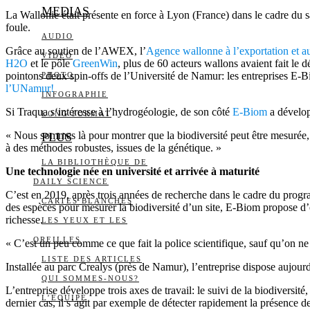
MEDIAS
La Wallonie était présente en force à Lyon (France) dans le cadre du 
foule.
AUDIO
Grâce au soutien de l’AWEX, l’
Agence wallonne à l’exportation et a
VIDÉO
H2O
et le pôle
GreenWin
, plus de 60 acteurs wallons avaient fait le
pointons deux spin-offs de l’Université de Namur: les entreprises E-Bi
PHOTO
l’UNamur!
INFOGRAPHIE
Si Traqua s‘intéresse à l’hydrogéologie, de son côté
E-Biom
a dévelop
LONG FORMAT
« Nous sommes là pour montrer que la biodiversité peut être mesurée,
PLUS
à des méthodes robustes, issues de la génétique. »
LA BIBLIOTHÈQUE DE
Une technologie née en université et arrivée à maturité
DAILY SCIENCE
C’est en 2019, après trois années de recherche dans le cadre du progra
CARTES BLANCHES
des espèces pour mesurer la biodiversité d’un site, E-Biom propose d
richesse.
LES YEUX ET LES
OREILLES
« C’est un peu comme ce que fait la police scientifique, sauf qu’on ne 
LISTE DES ARTICLES
Installée au parc Crealys (près de Namur), l’entreprise dispose aujour
QUI SOMMES-NOUS?
L’entreprise développe trois axes de travail: le suivi de la biodivers
L’ÉQUIPE
dernier cas, il s’agit par exemple de détecter rapidement la présence 