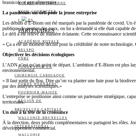
brassicole et agroalimentaire.
ALERTE QUOTIDIENNE
NOUS CONTACTER
La pandémie: un défi pour la jeune entreprise
I
DS
Les débuts d’E-Biom ont été marqués par la pandémie de covid. Un événe
publique de gestion des eaux, on lui a demandé si elle était capable d
PARTENAIRES
Le défi a été relevé de manière éclatante. Cette reconnaissance scientif
ACADÉMIE ROYALE
« Ça a été un moment décisif pour la crédibilité de notre technologie.
BELSPO
Objectiver les décisions écologiques
FNRS
L’ADN n’est qu’un point de départ. L’ambition d’E-Biom est plus large :
FONDS POUR LA
environnemental.
CHIRURGIE CARDIAQUE
« Il faut sortir du flou. Dire qu’on va planter une haie pour la biodive
FONDS WERNAERS
par des analyses scientifiques.»
FOURNIER-MAJOIE
L’entreprise se positionne ainsi comme un partenaire stratégique, capab
RÉGION DE
territoriaux.
BRUXELLES-CAPITALE
Un duo à la tête de la croissance
WALLONIE-BRUXELLES
À la direction, deux profils complémentaires se partagent les rôles. J
INTERNATIONAL
développement commercial.
WALLONIE