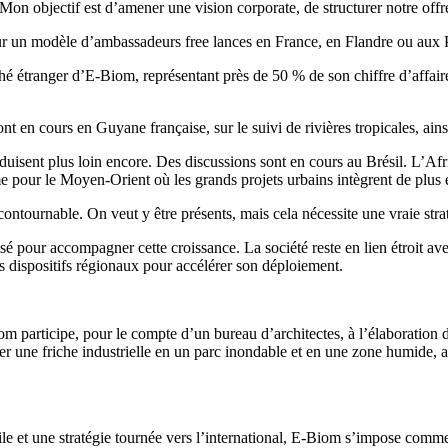
« Mon objectif est d’amener une vision corporate, de structurer notre offr
r un modèle d’ambassadeurs free lances en France, en Flandre ou aux 
hé étranger d’E-Biom, représentant près de 50 % de son chiffre d’affai
nt en cours en Guyane française, sur le suivi de rivières tropicales, a
 séduisent plus loin encore. Des discussions sont en cours au Brésil. L’
 pour le Moyen-Orient où les grands projets urbains intègrent de plus 
tournable. On veut y être présents, mais cela nécessite une vraie strat
é pour accompagner cette croissance. La société reste en lien étroit 
es dispositifs régionaux pour accélérer son déploiement.
 participe, pour le compte d’un bureau d’architectes, à l’élaboration d
mer une friche industrielle en un parc inondable et en une zone humide,
 et une stratégie tournée vers l’international, E-Biom s’impose comme 