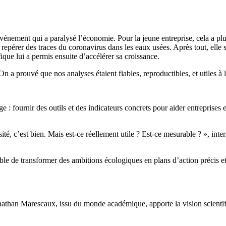
ment qui a paralysé l’économie. Pour la jeune entreprise, cela a plutôt 
e repérer des traces du coronavirus dans les eaux usées. Après tout, el
ique lui a permis ensuite d’accélérer sa croissance.
 On a prouvé que nos analyses étaient fiables, reproductibles, et utiles
 fournir des outils et des indicateurs concrets pour aider entreprises e
rsité, c’est bien. Mais est-ce réellement utile ? Est-ce mesurable ? », in
le de transformer des ambitions écologiques en plans d’action précis et 
onathan Marescaux, issu du monde académique, apporte la vision scientifiq