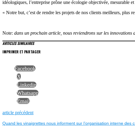
idéologiques, l’entreprise prône une écologie objectivée, mesurable e
« Notre but, c’est de rendre les projets de nos clients meilleurs, plus
Note:
dans un prochain article, nous reviendrons sur les innovations 
ARTICLES SIMILAIRES
IMPRIMER ET PARTAGER
Facebook
X
Linkedin
Whatsapp
Email
NAVIGATION
Previous
article précédent
post:
Quand les vinaigrettes nous informent sur l’organisation interne des c
DE