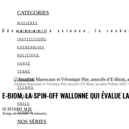
CATEGORIES
MATIÈRES
Découvrez la science, la reche
ARCHEOLOGIE
INSTITUTIONS
ENTREPRISES
POLITIQUE
SANTÉ
TERRE
SOCIÉTÉ
Jonathan Marescaux et Véronique Pire, associés d’E-Biom, au salon Pollutec 2025. 
TECHNO
E-BIOM, LA SPIN-OFF WALLONNE QUI ÉVALUE L
COSMOS
SMILE
10 OCTOBRE 2025
VIVANT
Temps de lecture :
6
minutes
NOS SÉRIES