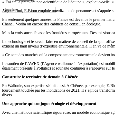
« J’ai été la première non-scientifique de l’équipe », explique-t-elle. 
Aujourd’hui, E-Biom emploie une dizaine de personnes et s’appuie su
En seulement quelques années, la France est devenue le premier marc
Chanel, Veolia ou encore des cabinets de conseil en écologie.
Mais la croissance dépasse les frontières européennes. Des missions so
La technologie et le savoir-faire en matière de conseil de la spin-off
exigent un haut niveau d’expertise environnementale. Il en va de même
« Ce sont des marchés où la composante environnementale devient incon
Le soutien de l’AWEX (l’Agence wallonne à l’exportation) est mobilis
également présents à Pollutec) et souhaite continuer à s’appuyer sur l
Construire le territoire de demain à Chênée
En Wallonie, son expertise séduit aussi. A Chênée, par exemple, E-Biom
lourdement touchée par les inondations de 2021. Il s’agit de transfor
divers.
Une approche qui conjugue écologie et développement
Avec une méthode scientifique rigoureuse, un modèle économique agile