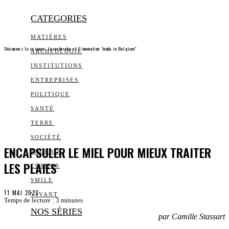
CATEGORIES
MATIÈRES
Découvrez la science, la recherche et l’innovation "made in Belgium"
ARCHEOLOGIE
INSTITUTIONS
ENTREPRISES
POLITIQUE
SANTÉ
TERRE
SOCIÉTÉ
ENCAPSULER LE MIEL POUR MIEUX TRAITER
TECHNO
LES PLAIES
COSMOS
SMILE
11 MAI 2023
VIVANT
Temps de lecture :
3
minutes
NOS SÉRIES
par Camille Stassart