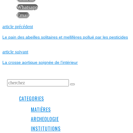
Whatsapp
Email
NAVIGATION
Previous
article précédent
post:
Le pain des abeilles solitaires et mellifères pollué par les pesticides
DE
L’ARTICLE
Next
article suivant
post:
La crosse aortique soignée de l’intérieur
CATEGORIES
MATIÈRES
ARCHEOLOGIE
INSTITUTIONS