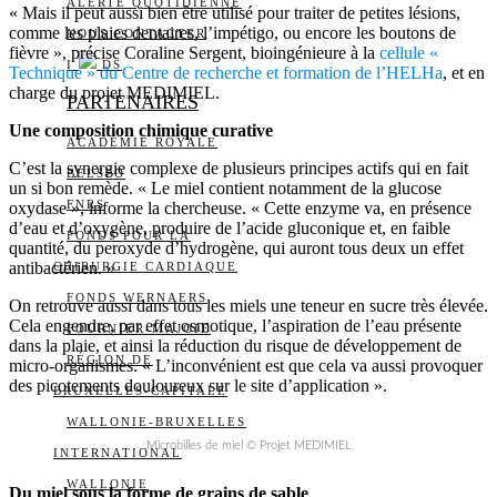
ALERTE QUOTIDIENNE
« Mais il peut aussi bien être utilisé pour traiter de petites lésions,
comme les plaies dentaires, l’impétigo, ou encore les boutons de
NOUS CONTACTER
fièvre », précise Coraline Sergent, bioingénieure à la
cellule «
I
DS
Technique » du Centre de recherche et formation de l’HELHa
, et en
charge du projet MEDIMIEL.
PARTENAIRES
Une composition chimique curative
ACADÉMIE ROYALE
C’est la synergie complexe de plusieurs principes actifs qui en fait
BELSPO
un si bon remède. « Le miel contient notamment de la glucose
FNRS
oxydase », informe la chercheuse. « Cette enzyme va, en présence
d’eau et d’oxygène, produire de l’acide gluconique et, en faible
FONDS POUR LA
quantité, du peroxyde d’hydrogène, qui auront tous deux un effet
antibactérien. »
CHIRURGIE CARDIAQUE
FONDS WERNAERS
On retrouve aussi dans tous les miels une teneur en sucre très élevée.
Cela engendre, par effet osmotique, l’aspiration de l’eau présente
FOURNIER-MAJOIE
dans la plaie, et ainsi la réduction du risque de développement de
RÉGION DE
micro-organismes. « L’inconvénient est que cela va aussi provoquer
des picotements douloureux sur le site d’application ».
BRUXELLES-CAPITALE
WALLONIE-BRUXELLES
Microbilles de miel © Projet MEDIMIEL
INTERNATIONAL
WALLONIE
Du miel sous la forme de grains de sable