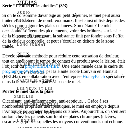
MEDIAS
Série “Le miel et les abeilles” (3/3)
AUDIO
Si on le consomme davantage au petit-déjeuner, le miel peut aussi
traiter efficacement de nombreux maux. Il est ainsi utilisé depuis des
VIDÉO
siècles pour soigner les plaies cutanées. Son défaut ? Le miel
PHOTO
occasionne souvent des picotements, voire des brûlures, sur le site
de la blessure. D’autre part, la substance finit par fondre sous l’effet
INFOGRAPHIE
de la chaleur corporelle, et peut s’écouler en dehors de la zone
LONG FORMAT
traitée.
PLUS
Développer une méthode pour réduire cette sensation de douleur,
tout en améliorant le temps de contact du produit avec la lésion, était
LA BIBLIOTHÈQUE DE
l’objectif du
projet MEDIMIEL
. Une étude menée dans le cadre du
programme WIN2WAL
par la Haute Ecole Louvain en Hainaut
DAILY SCIENCE
(HELHa), en collaboration avec l’entreprise
HoneyPatch
spécialisée
CARTES BLANCHES
dans la fabrication de patchs à base de miel.
LES YEUX ET LES
Porter le miel dans la plaie
OREILLES
Cicatrisant, anti-inflammatoire, anti-septique… Grâce à ses
LISTE DES ARTICLES
nombreuses propriétés thérapeutiques, le miel est employé depuis
l’Antiquité pour traiter les lésions cutanées. Aujourd’hui, on s’en sert
QUI SOMMES-NOUS?
surtout chez les patients souffrant de plaies chroniques (ulcères,
L’ÉQUIPE
escarres…), pour lesquelles les moyens conventionnels ont échoué.