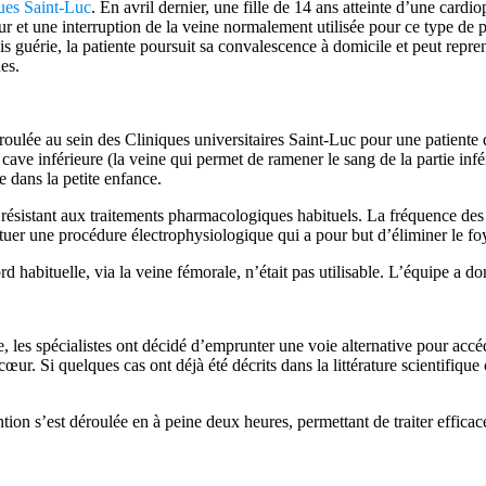
ques Saint-Luc
. En avril dernier, une fille de 14 ans atteinte d’une cardi
r et une interruption de la veine normalement utilisée pour ce type de 
is guérie, la patiente poursuit sa convalescence à domicile et peut rep
es.
roulée au sein des Cliniques universitaires Saint-Luc pour une patiente
 cave inférieure (la veine qui permet de ramener le sang de la partie in
ée dans la petite enfance.
 résistant aux traitements pharmacologiques habituels. La fréquence des
ctuer une procédure électrophysiologique qui a pour but d’éliminer le fo
d habituelle, via la veine fémorale, n’était pas utilisable. L’équipe a
, les spécialistes ont décidé d’emprunter une voie alternative pour accéd
. Si quelques cas ont déjà été décrits dans la littérature scientifique c
ion s’est déroulée en à peine deux heures, permettant de traiter efficace