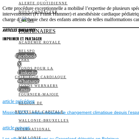
ALERTE QUOTIDIENNE
Cette procédure exceptionnelle a mobilisé l’expertise de plusieurs sp
NOUS CONTACTER
interventionnel (Pr Frank Hammer) et anesthésiste cardiaque pédiatriq
charge d’arythmie chez des enfants atteints de telles malformations ca
I
DS
ARTICLES SIMILAIRES
PARTENAIRES
IMPRIMER ET PARTAGER
ACADÉMIE ROYALE
BELSPO
Facebook
FNRS
X
FONDS POUR LA
Linkedin
CHIRURGIE CARDIAQUE
Whatsapp
FONDS WERNAERS
Email
FOURNIER-MAJOIE
NAVIGATION
Previous
article précédent
RÉGION DE
post:
Mission ECO : mieux mesurer le changement climatique depuis l’esp
BRUXELLES-CAPITALE
DE
WALLONIE-BRUXELLES
L’ARTICLE
Next
article suivant
INTERNATIONAL
post:
WALLONIE
Les effets d’un tsunami au Groenland détectés en Belgique