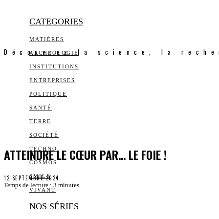
CATEGORIES
MATIÈRES
Découvrez la science, la reche
ARCHEOLOGIE
INSTITUTIONS
ENTREPRISES
POLITIQUE
SANTÉ
TERRE
SOCIÉTÉ
ATTEINDRE LE CŒUR PAR… LE FOIE !
TECHNO
COSMOS
SMILE
12 SEPTEMBRE 2024
Temps de lecture :
3
minutes
VIVANT
NOS SÉRIES