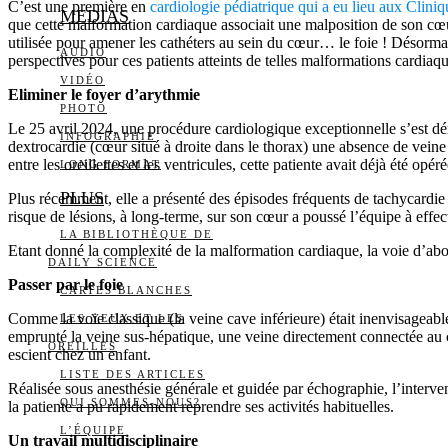
C’est une première en
cardiologie pédiatrique qui a eu lieu aux Clini
MEDIAS
que cette malformation cardiaque associait une malposition de son cœu
utilisée pour amener les cathéters au sein du cœur… le foie ! Désorma
AUDIO
perspectives pour ces patients atteints de telles malformations cardiaqu
VIDÉO
Eliminer le foyer d’arythmie
PHOTO
Le 25 avril 2024, une procédure cardiologique exceptionnelle s’est dé
INFOGRAPHIE
dextrocardie (cœur situé à droite dans le thorax) une absence de veine
entre les oreillettes et les ventricules, cette patiente avait déjà été opér
LONG FORMAT
PLUS
Plus récemment, elle a présenté des épisodes fréquents de tachycardie
risque de lésions, à long-terme, sur son cœur a poussé l’équipe à effe
LA BIBLIOTHÈQUE DE
Etant donné la complexité de la malformation cardiaque, la voie d’abor
DAILY SCIENCE
Passer par le foie
CARTES BLANCHES
Comme la voie classique (la veine cave inférieure) était inenvisageable
LES YEUX ET LES
emprunté la veine sus-hépatique, une veine directement connectée au cœur
OREILLES
escient chez un enfant.
LISTE DES ARTICLES
Réalisée sous anesthésie générale et guidée par échographie, l’intervent
QUI SOMMES-NOUS?
la patiente a pu rapidement reprendre ses activités habituelles.
L’ÉQUIPE
Un travail multidisciplinaire