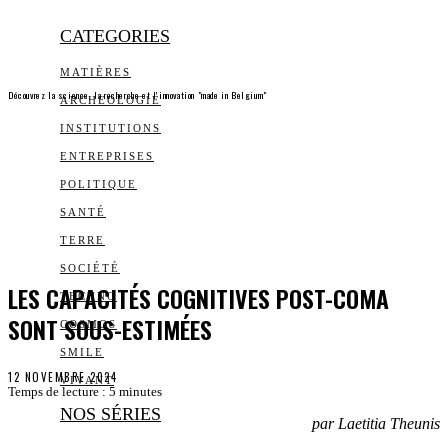
CATEGORIES
MATIÈRES
Découvrez la science, la recherche et l’innovation "made in Belgium"
ARCHEOLOGIE
INSTITUTIONS
ENTREPRISES
POLITIQUE
SANTÉ
TERRE
SOCIÉTÉ
LES CAPACITÉS COGNITIVES POST-COMA
TECHNO
SONT SOUS-ESTIMÉES
COSMOS
SMILE
12 NOVEMBRE 2024
VIVANT
Temps de lecture :
5
minutes
NOS SÉRIES
par Laetitia Theunis