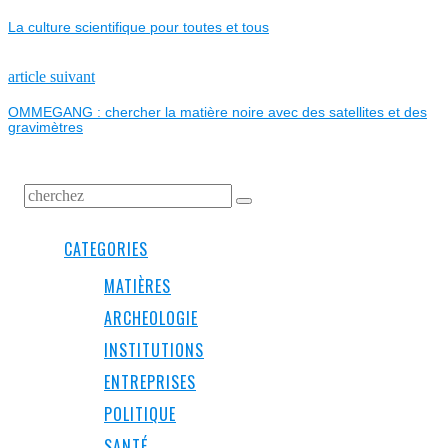
NAVIGATION
post:
La culture scientifique pour toutes et tous
DE
L’ARTICLE
Next
article suivant
post:
OMMEGANG : chercher la matière noire avec des satellites et des
gravimètres
CATEGORIES
MATIÈRES
ARCHEOLOGIE
INSTITUTIONS
ENTREPRISES
POLITIQUE
SANTÉ