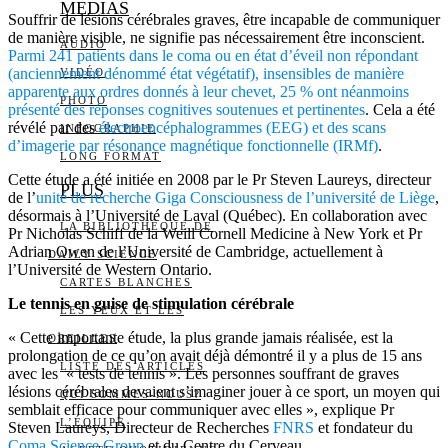
MEDIAS
Souffrir de lésions cérébrales graves, être incapable de communiquer
de manière visible, ne signifie pas nécessairement être inconscient.
AUDIO
Parmi 241 patients dans le coma ou en état d’éveil non répondant
(anciennement dénommé état végétatif), insensibles de manière
VIDÉO
apparente aux ordres donnés à leur chevet, 25 % ont néanmoins
PHOTO
présenté des réponses cognitives soutenues et pertinentes
. Cela a été
révélé par des
électroencéphalogrammes (EEG) et des scans
INFOGRAPHIE
d’imagerie par résonance magnétique fonctionnelle (IRMf)
.
LONG FORMAT
Cette étude a été initiée en 2008 par le Pr Steven Laureys, directeur
PLUS
de l’
unité de recherche Giga Consciousness de l’université de Liège
,
désormais à l’Université de Laval (Québec). En collaboration avec
LA BIBLIOTHÈQUE DE
Pr Nicholas Schiff de la Weill Cornell Medicine à New York et Pr
Adrian Owen de l’Université de Cambridge, actuellement à
DAILY SCIENCE
l’Université de Western Ontario.
CARTES BLANCHES
Le tennis en guise de stimulation cérébrale
LES YEUX ET LES
« Cette importante étude, la plus grande jamais réalisée, est la
OREILLES
prolongation de ce qu’on avait déjà démontré il y a plus de 15 ans
LISTE DES ARTICLES
avec les « tests de tennis ». Les personnes souffrant de graves
lésions cérébrales devaient s’imaginer jouer à ce sport, un moyen qui
QUI SOMMES-NOUS?
semblait efficace pour communiquer avec elles », explique Pr
L’ÉQUIPE
Steven Laureys, Directeur de Recherches
FNRS
et fondateur du
Coma Science Group
et du Centre du Cerveau.