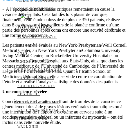
ALERTE QUOTIDIENNE
« A l’époque, de nombreuses critiques remettaient en cause la
NOUS CONTACTER
véracité des résultats. Cela fait dès lors plaisir de voir que,
I
DS
finalement, cette étude colossale de plus de 350 patients, réalisée
dans 8 centres parmi les meilleurs de la planète confirme qu’une
PARTENAIRES
partie des personnes après coma ont encore une activité cérébrale et
une forme de conscience. »
ACADÉMIE ROYALE
Les patients ont été évalués au NewYork-Presbyterian/Weill Cornell
BELSPO
Medical Center, au New York-Presbyterian/Columbia University
FNRS
Irving Medical Center, au Rockefeller University Hospital et au
Massachusetts General Hospital aux États-Unis, ainsi que dans les
FONDS POUR LA
centres médicaux de l’Université de Cambridge, de l’Université de
CHIRURGIE CARDIAQUE
Liège et de l’Université de Paris. Quant à l’Icahn School of
Medicine at Mount Sinai, elle a servi de centre de coordination de
FONDS WERNAERS
l’étude et a réalisé l’analyse statistique des données des patients.
FOURNIER-MAJOIE
Une conscience révélée
RÉGION DE
Concrètement, 353 adultes souffrant de troubles de la conscience –
BRUXELLES-CAPITALE
généralement dus à de graves lésions cérébrales traumatiques ou à
WALLONIE-BRUXELLES
une interruption de l’apport d’oxygène au cerveau suite à un
accident vasculaire cérébral ou un infarctus du myocarde – ont été
INTERNATIONAL
inclus dans cette nouvelle étude.
WALLONIE