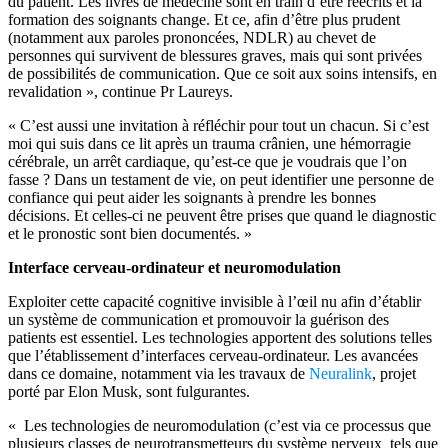
du patient. Les livres de médecine sont en train d’être réécrits et la
formation des soignants change. Et ce, afin d’être plus prudent
(notamment aux paroles prononcées, NDLR) au chevet de
personnes qui survivent de blessures graves, mais qui sont privées
de possibilités de communication. Que ce soit aux soins intensifs, en
revalidation », continue Pr Laureys.
« C’est aussi une invitation à réfléchir pour tout un chacun. Si c’est
moi qui suis dans ce lit après un trauma crânien, une hémorragie
cérébrale, un arrêt cardiaque, qu’est-ce que je voudrais que l’on
fasse ? Dans un testament de vie, on peut identifier une personne de
confiance qui peut aider les soignants à prendre les bonnes
décisions. Et celles-ci ne peuvent être prises que quand le diagnostic
et le pronostic sont bien documentés. »
Interface cerveau-ordinateur et neuromodulation
Exploiter cette capacité cognitive invisible à l’œil nu afin d’établir
un système de communication et promouvoir la guérison des
patients est essentiel. Les technologies apportent des solutions telles
que l’établissement d’interfaces cerveau-ordinateur. Les avancées
dans ce domaine, notamment via les travaux de
Neuralink
, projet
porté par Elon Musk, sont fulgurantes.
« Les technologies de neuromodulation (c’est via ce processus que
plusieurs classes de neurotransmetteurs du système nerveux tels que