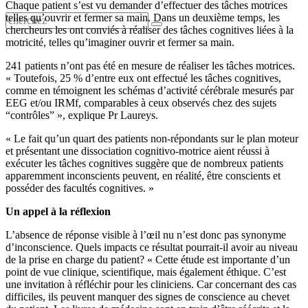
Chaque patient s’est vu demander d’effectuer des tâches motrices
telles qu’ouvrir et fermer sa main. Dans un deuxième temps, les
chercheurs les ont conviés à réaliser des tâches cognitives liées à la
motricité, telles qu’imaginer ouvrir et fermer sa main.
241 patients n’ont pas été en mesure de réaliser les tâches motrices.
« Toutefois, 25 % d’entre eux ont effectué les tâches cognitives,
comme en témoignent les schémas d’activité cérébrale mesurés par
EEG et/ou IRMf, comparables à ceux observés chez des sujets
“contrôles” », explique Pr Laureys.
« Le fait qu’un quart des patients non-répondants sur le plan moteur
et présentant une dissociation cognitivo-motrice aient réussi à
exécuter les tâches cognitives suggère que de nombreux patients
apparemment inconscients peuvent, en réalité, être conscients et
posséder des facultés cognitives. »
Un appel à la réflexion
L’absence de réponse visible à l’œil nu n’est donc pas synonyme
d’inconscience. Quels impacts ce résultat pourrait-il avoir au niveau
de la prise en charge du patient? « Cette étude est importante d’un
point de vue clinique, scientifique, mais également éthique. C’est
une invitation à réfléchir pour les cliniciens. Car concernant des cas
difficiles, ils peuvent manquer des signes de conscience au chevet