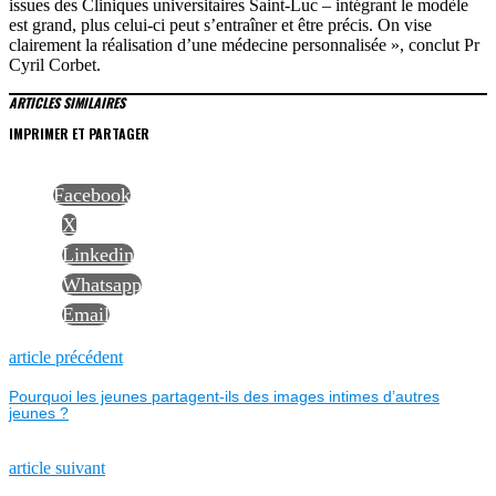
issues des Cliniques universitaires Saint-Luc – intégrant le modèle
est grand, plus celui-ci peut s’entraîner et être précis. On vise
clairement la réalisation d’une médecine personnalisée », conclut Pr
Cyril Corbet.
ARTICLES SIMILAIRES
IMPRIMER ET PARTAGER
Facebook
X
Linkedin
Whatsapp
Email
NAVIGATION
Previous
article précédent
post:
Pourquoi les jeunes partagent-ils des images intimes d’autres
DE
jeunes ?
L’ARTICLE
Next
article suivant
post: