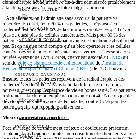
ALERTE QUOTIDIENNE
chimiothérapie néoadjuvante, c’est-à-dire administrée préalablement
à la chirurgie dans l’espoir de faire maigrir la tumeur.
NOUS CONTACTER
« Actuellement, on l’administre sans savoir si la patiente va
I
DS
répondre. En effet, pour 20 % des patientes, la réponse à ce
PARTENAIRES
traitement est positive : lors de la chirurgie, on observe qu’il n’y a
plus ou quasi plus de cellules cancéreuses. Mais pour 80 % des
patientes, la chimiothérapie néoadjuvante ne fonctionne absolument
ACADÉMIE ROYALE
pas. Et on ne s’en rend compte qu’au bloc opératoire : les cellules
BELSPO
cancéreuses sont toujours présentes massivement. Elles sont alors
retirées », explique Cyril Corbet, chercheur associé au
FNRS
au
FNRS
sein du
pôle de pharmacologie et thérapeutique
de l’
Institut de
FONDS POUR LA
Recherche Expérimentale et Clinique (IREC)
de l’UCLouvain.
CHIRURGIE CARDIAQUE
Ensuite, toutes les patientes reçoivent de la radiothérapie et des
FONDS WERNAERS
traitements endocriniens. Mais là où la différence se marque à
nouveau, c’est dans l’espérance de vie en bonne santé. Les patientes
FOURNIER-MAJOIE
résistantes à la chimiothérapie néoadjuvante ont 40 % de risque de
développer un stade avancé de la maladie, contre 15 % pour les
RÉGION DE
patientes qui y ont répondu positivement.
BRUXELLES-CAPITALE
Mieux comprendre et prédire
WALLONIE-BRUXELLES
INTERNATIONAL
Face à l’usage de ce traitement coûteux et douloureux présentant
finalement des bénéfices limités, un consortium de chercheurs a créé
WALLONIE