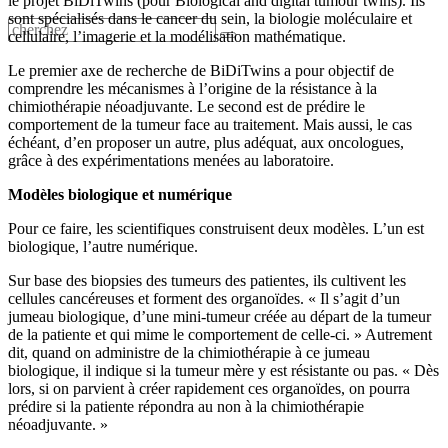
le projet BiDiTwins (pour Biological and digital tumour twins). Ils
sont spécialisés dans le cancer du sein, la biologie moléculaire et
cellulaire, l’imagerie et la modélisation mathématique.
Le premier axe de recherche de BiDiTwins a pour objectif de
comprendre les mécanismes à l’origine de la résistance à la
chimiothérapie néoadjuvante. Le second est de prédire le
comportement de la tumeur face au traitement. Mais aussi, le cas
échéant, d’en proposer un autre, plus adéquat, aux oncologues,
grâce à des expérimentations menées au laboratoire.
Modèles biologique et numérique
Pour ce faire, les scientifiques construisent deux modèles. L’un est
biologique, l’autre numérique.
Sur base des biopsies des tumeurs des patientes, ils cultivent les
cellules cancéreuses et forment des organoïdes. « Il s’agit d’un
jumeau biologique, d’une mini-tumeur créée au départ de la tumeur
de la patiente et qui mime le comportement de celle-ci. » Autrement
dit, quand on administre de la chimiothérapie à ce jumeau
biologique, il indique si la tumeur mère y est résistante ou pas. « Dès
lors, si on parvient à créer rapidement ces organoïdes, on pourra
prédire si la patiente répondra au non à la chimiothérapie
néoadjuvante. »