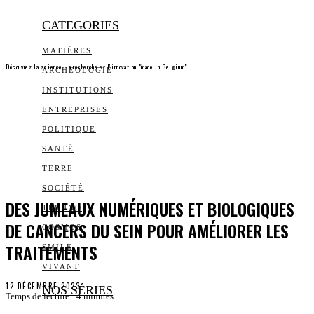
CATEGORIES
MATIÈRES
Découvrez la science, la recherche et l’innovation "made in Belgium"
ARCHEOLOGIE
INSTITUTIONS
ENTREPRISES
POLITIQUE
SANTÉ
TERRE
SOCIÉTÉ
DES JUMEAUX NUMÉRIQUES ET BIOLOGIQUES
TECHNO
DE CANCERS DU SEIN POUR AMÉLIORER LES
COSMOS
TRAITEMENTS
SMILE
VIVANT
12 DÉCEMBRE 2023
NOS SÉRIES
Temps de lecture :
4
minutes