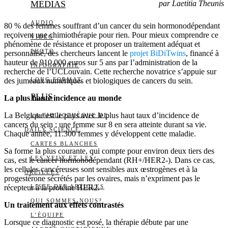
MEDIAS
par Laetitia Theunis
AUDIO
80 % des femmes souffrant d’un cancer du sein hormonodépendant
reçoivent une chimiothérapie pour rien. Pour mieux comprendre ce
VIDÉO
phénomène de résistance et proposer un traitement adéquat et
PHOTO
personnalisé, des chercheurs lancent le
projet BiDiTwins
, financé à
hauteur de 910.000 euros sur 5 ans par l’administration de la
INFOGRAPHIE
recherche de l’UCLouvain. Cette recherche novatrice s’appuie sur
des jumeaux numériques et biologiques de cancers du sein.
LONG FORMAT
PLUS
La plus haute incidence au monde
La Belgique est le pays avec le plus haut taux d’incidence de
LA BIBLIOTHÈQUE DE
cancers du sein : une femme sur 8 en sera atteinte durant sa vie.
DAILY SCIENCE
Chaque année, 11.300 femmes y développent cette maladie.
CARTES BLANCHES
Sa forme la plus courante, qui compte pour environ deux tiers des
LES YEUX ET LES
cas, est le cancer hormonodépendant (RH+/HER2-). Dans ce cas,
les cellules cancéreuses sont sensibles aux œstrogènes et à la
OREILLES
progestérone sécrétés par les ovaires, mais n’expriment pas le
récepteur à la protéine HER2.
LISTE DES ARTICLES
QUI SOMMES-NOUS?
Un traitement aux effets contrastés
L’ÉQUIPE
Lorsque ce diagnostic est posé, la thérapie débute par une