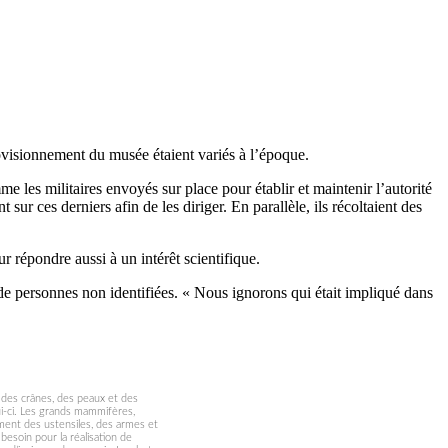
provisionnement du musée étaient variés à l’époque.
e les militaires envoyés sur place pour établir et maintenir l’autorité
ur ces derniers afin de les diriger. En parallèle, ils récoltaient des
r répondre aussi à un intérêt scientifique.
de personnes non identifiées. « Nous ignorons qui était impliqué dans
4 des crânes, des peaux et des
i-ci. Les grands mammifères,
ent des ustensiles, des armes et
besoin pour la réalisation de