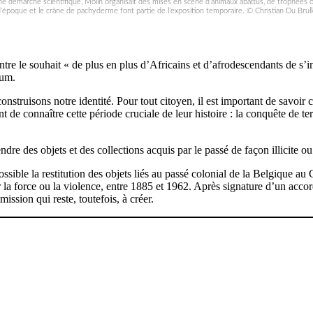
e démarche scientifique, Molin organisait des mises en scène d’animaux abattus, de trophées o
’époque et le crâne de pachyderme font partie de l’exposition temporaire. © Christian Du Brul
re le souhait « de plus en plus d’Africains et d’afrodescendants de s’inté
eum.
nstruisons notre identité. Pour tout citoyen, il est important de savoi
tant de connaître cette période cruciale de leur histoire : la conquête de 
endre des objets et des collections acquis par le passé de façon illicite o
ossible la restitution des objets liés au passé colonial de la Belgique 
 la force ou la violence, entre 1885 et 1962. Après signature d’un accord 
sion qui reste, toutefois, à créer.