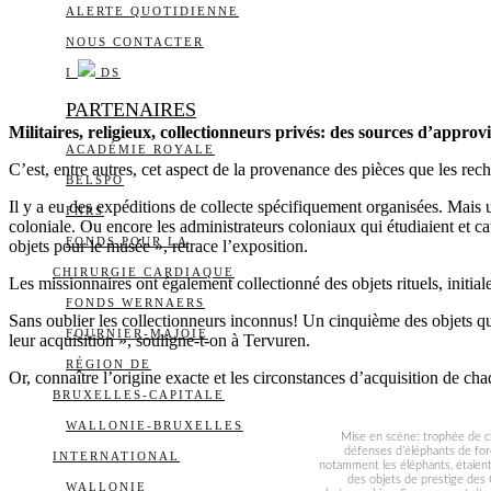
ALERTE QUOTIDIENNE
NOUS CONTACTER
I
DS
PARTENAIRES
Militaires, religieux, collectionneurs privés: des sources d’appro
ACADÉMIE ROYALE
C’est, entre autres, cet aspect de la provenance des pièces que les rech
BELSPO
Il y a eu des expéditions de collecte spécifiquement organisées. Mais un
FNRS
coloniale. Ou encore les administrateurs coloniaux qui étudiaient et cat
FONDS POUR LA
objets pour le musée », retrace l’exposition.
CHIRURGIE CARDIAQUE
Les missionnaires ont également collectionné des objets rituels, initial
FONDS WERNAERS
Sans oublier les collectionneurs inconnus! Un cinquième des objets qu
FOURNIER-MAJOIE
leur acquisition », souligne-t-on à Tervuren.
RÉGION DE
Or, connaître l’origine exacte et les circonstances d’acquisition de ch
BRUXELLES-CAPITALE
WALLONIE-BRUXELLES
Mise en scène: trophée de c
défenses d’éléphants de for
INTERNATIONAL
notamment les éléphants, étaien
des objets de prestige des C
WALLONIE