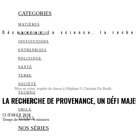
CATEGORIES
MATIÈRES
Découvrez la science, la reche
ARCHEOLOGIE
INSTITUTIONS
ENTREPRISES
POLITIQUE
SANTÉ
TERRE
SOCIÉTÉ
Mise en scène, trophée de chasse à l'éléphant © Christian Du Brulle
TECHNO
LA RECHERCHE DE PROVENANCE, UN DÉFI MAJ
COSMOS
SMILE
13 FÉVRIER 2024
VIVANT
Temps de lecture :
6
minutes
NOS SÉRIES