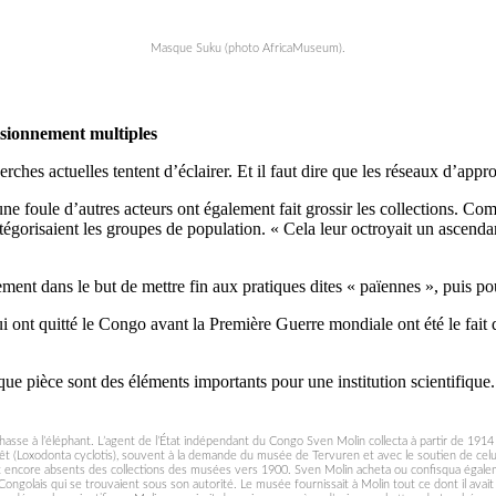
Masque Suku (photo AfricaMuseum).
visionnement multiples
erches actuelles tentent d’éclairer. Et il faut dire que les réseaux d’ap
e foule d’autres acteurs ont également fait grossir les collections. Comm
égorisaient les groupes de population. « Cela leur octroyait un ascendant s
ement dans le but de mettre fin aux pratiques dites « païennes », puis pou
i ont quitté le Congo avant la Première Guerre mondiale ont été le fait 
aque pièce sont des éléments importants pour une institution scientifique.
hasse à l’éléphant. L’agent de l’État indépendant du Congo Sven Molin collecta à partir de 191
êt (Loxodonta cyclotis), souvent à la demande du musée de Tervuren et avec le soutien de celu
t encore absents des collections des musées vers 1900. Sven Molin acheta ou confisqua égalem
ongolais qui se trouvaient sous son autorité. Le musée fournissait à Molin tout ce dont il avait 