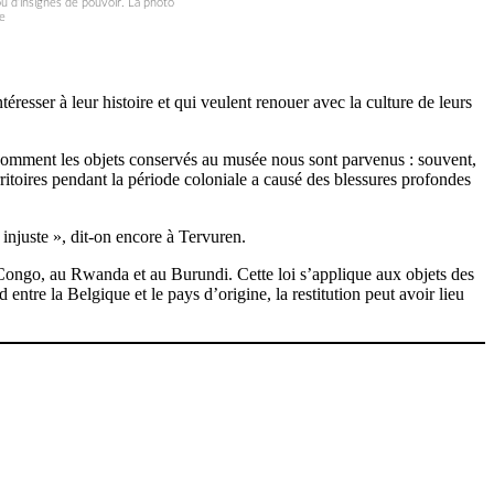
u d’insignes de pouvoir. La photo
le
resser à leur histoire et qui veulent renouer avec la culture de leurs
r comment les objets conservés au musée nous sont parvenus : souvent,
territoires pendant la période coloniale a causé des blessures profondes
u injuste », dit-on encore à Tervuren.
au Congo, au Rwanda et au Burundi. Cette loi s’applique aux objets des
entre la Belgique et le pays d’origine, la restitution peut avoir lieu