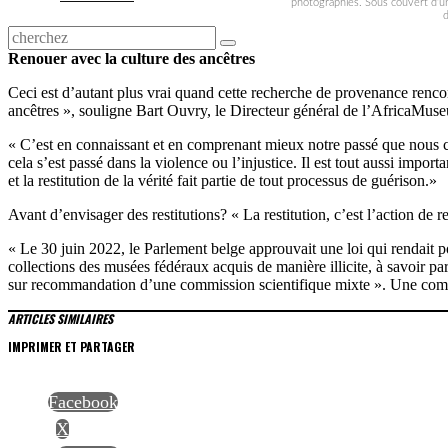
photographies. Sous couvert d’un
d
Renouer avec la culture des ancêtres
Ceci est d’autant plus vrai quand cette recherche de provenance rencont
ancêtres », souligne Bart Ouvry, le Directeur général de l’AfricaMus
« C’est en connaissant et en comprenant mieux notre passé que nous co
cela s’est passé dans la violence ou l’injustice. Il est tout aussi impor
et la restitution de la vérité fait partie de tout processus de guérison.»
Avant d’envisager des restitutions? « La restitution, c’est l’action de r
« Le 30 juin 2022, le Parlement belge approuvait une loi qui rendait p
collections des musées fédéraux acquis de manière illicite, à savoir par
sur recommandation d’une commission scientifique mixte ». Une commis
ARTICLES SIMILAIRES
IMPRIMER ET PARTAGER
Facebook
X