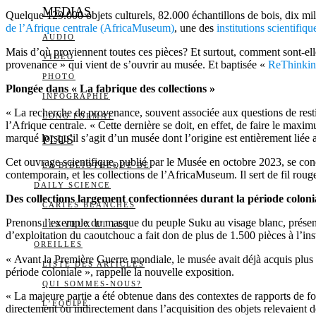
MEDIAS
Quelque 129.000 objets culturels, 82.000 échantillons de bois, dix
de l’Afrique centrale (AfricaMuseum)
, une des
institutions scientifi
AUDIO
Mais d’où proviennent toutes ces pièces? Et surtout, comment sont-elle
VIDÉO
provenance » qui vient de s’ouvrir au musée. Et baptisée «
ReThinkin
PHOTO
Plongée dans « La fabrique des collections »
INFOGRAPHIE
« La recherche de provenance, souvent associée aux questions de resti
LONG FORMAT
l’Afrique centrale. « Cette dernière se doit, en effet, de faire le ma
marqué lorsqu’il s’agit d’un musée dont l’origine est entièrement liée 
PLUS
Cet ouvrage scientifique, publié par le Musée en octobre 2023, se con
LA BIBLIOTHÈQUE DE
contemporain, et les collections de l’AfricaMuseum. Il sert de fil rouge
DAILY SCIENCE
Des collections largement confectionnées durant la période coloni
CARTES BLANCHES
Prenons l’exemple du masque du peuple Suku au visage blanc, présenté
LES YEUX ET LES
d’exploitation du caoutchouc a fait don de plus de 1.500 pièces à l’inst
OREILLES
« Avant la Première Guerre mondiale, le musée avait déjà acquis plus 
LISTE DES ARTICLES
période coloniale », rappelle la nouvelle exposition.
QUI SOMMES-NOUS?
« La majeure partie a été obtenue dans des contextes de rapports de f
L’ÉQUIPE
directement ou indirectement dans l’acquisition des objets relevaient d