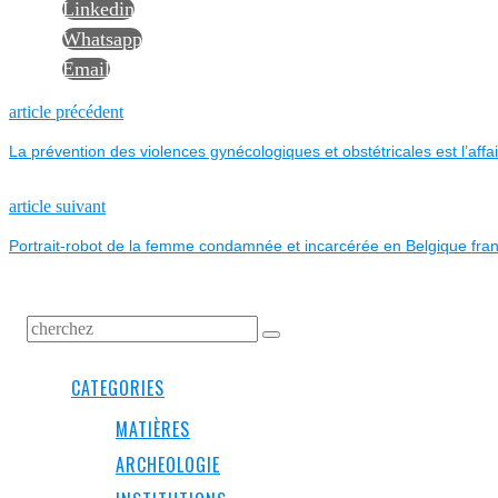
Linkedin
Whatsapp
Email
NAVIGATION
Previous
article précédent
post:
La prévention des violences gynécologiques et obstétricales est l’affai
DE
L’ARTICLE
Next
article suivant
post:
Portrait-robot de la femme condamnée et incarcérée en Belgique fr
CATEGORIES
MATIÈRES
ARCHEOLOGIE