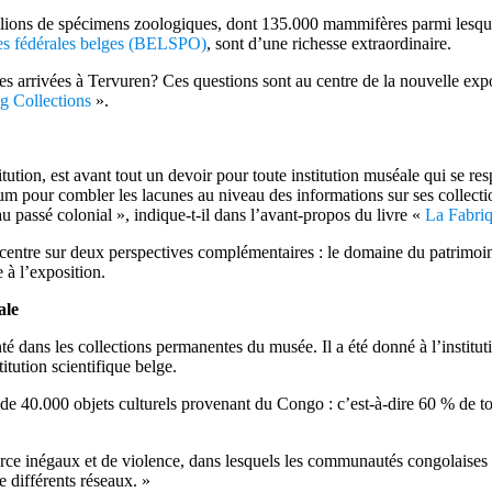
 millions de spécimens zoologiques, dont 135.000 mammifères parmi le
ques fédérales belges (BELSPO)
, sont d’une richesse extraordinaire.
s arrivées à Tervuren? Ces questions sont au centre de la nouvelle expo
g Collections
».
tution, est avant tout un devoir pour toute institution muséale qui se 
ximum pour combler les lacunes au niveau des informations sur ses collec
au passé colonial », indique-t-il dans l’avant-propos du livre «
La Fabriq
centre sur deux perspectives complémentaires : le domaine du patrimoine 
 à l’exposition.
ale
 dans les collections permanentes du musée. Il a été donné à l’institu
itution scientifique belge.
de 40.000 objets culturels provenant du Congo : c’est-à-dire 60 % de to
orce inégaux et de violence, dans lesquels les communautés congolaises 
e différents réseaux. »