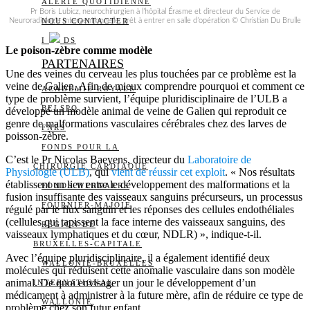
ALERTE QUOTIDIENNE
Pr Boris Lubicz, neurochirurgien à l’hôpital Érasme et directeur du Service de
Neuroradiologie Interventionnelle,
NOUS CONTACTER
prêt à entrer en salle d’opération
© Christian Du Brulle
I
DS
Le poison-zèbre comme modèle
PARTENAIRES
Une des veines du cerveau les plus touchées par ce problème est la
veine de Galien. Afin de mieux comprendre pourquoi et comment ce
ACADÉMIE ROYALE
type de problème survient, l’équipe pluridisciplinaire de l’ULB a
BELSPO
développé un modèle animal de veine de Galien qui reproduit ce
genre de malformations vasculaires cérébrales chez des larves de
FNRS
poisson-zèbre.
FONDS POUR LA
C’est le Pr Nicolas Baeyens, directeur du
Laboratoire de
CHIRURGIE CARDIAQUE
Physiologie (ULB)
, qui
vient de réussir cet exploit
. « Nos résultats
établissent un lien entre le développement des malformations et la
FONDS WERNAERS
fusion insuffisante des vaisseaux sanguins précurseurs, un processus
FOURNIER-MAJOIE
régulé par le flux sanguin et les réponses des cellules endothéliales
(cellules qui tapissent la face interne des vaisseaux sanguins, des
RÉGION DE
vaisseaux lymphatiques et du cœur, NDLR) », indique-t-il.
BRUXELLES-CAPITALE
Avec l’équipe pluridisciplinaire, il a également identifié deux
WALLONIE-BRUXELLES
molécules qui réduisent cette anomalie vasculaire dans son modèle
animal. De quoi envisager un jour le développement d’un
INTERNATIONAL
médicament à administrer à la future mère, afin de réduire ce type de
WALLONIE
problème chez son futur enfant.