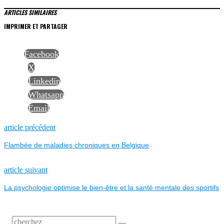
ARTICLES SIMILAIRES
IMPRIMER ET PARTAGER
Facebook
X
Linkedin
Whatsapp
Email
NAVIGATION
Previous
article précédent
post:
Flambée de maladies chroniques en Belgique
DE
L’ARTICLE
Next
article suivant
post:
La psychologie optimise le bien-être et la santé mentale des sportifs