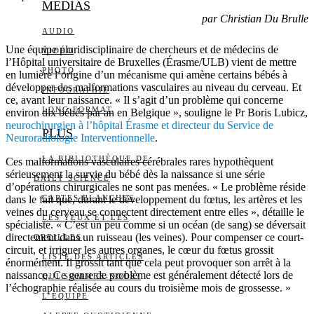
MEDIAS
par Christian Du Brulle
AUDIO
Une équipe pluridisciplinaire de chercheurs et de médecins de
VIDÉO
l’Hôpital universitaire de Bruxelles (Érasme/ULB) vient de mettre
PHOTO
en lumière l’origine d’un mécanisme qui amène certains bébés à
développer des malformations vasculaires au niveau du cerveau. Et
INFOGRAPHIE
ce, avant leur naissance. « Il s’agit d’un problème qui concerne
LONG FORMAT
environ dix bébés par an en Belgique », souligne le Pr Boris Lubicz,
neurochirurgien à l’hôpital Érasme et directeur du Service de
PLUS
Neuroradiologie Interventionnelle
.
LA BIBLIOTHÈQUE DE
Ces malformations vasculaires cérébrales rares hypothèquent
sérieusement la survie du bébé dès la naissance si une série
DAILY SCIENCE
d’opérations chirurgicales ne sont pas menées. « Le problème réside
dans le fait que, durant le développement du fœtus, les artères et les
CARTES BLANCHES
veines du cerveau se connectent directement entre elles », détaille le
LES YEUX ET LES
spécialiste. « C’est un peu comme si un océan (de sang) se déversait
directement dans un ruisseau (les veines). Pour compenser ce court-
OREILLES
circuit, et irriguer les autres organes, le cœur du fœtus grossit
LISTE DES ARTICLES
énormément. Il grossit tant que cela peut provoquer son arrêt à la
naissance. Ce genre de problème est généralement détecté lors de
QUI SOMMES-NOUS?
l’échographie réalisée au cours du troisième mois de grossesse. »
L’ÉQUIPE