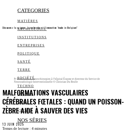
CATEGORIES
MATIÈRES
Découvrez la science, la recherche et l’innovation "made in Belgium"
ARCHEOLOGIE
INSTITUTIONS
ENTREPRISES
POLITIQUE
SANTÉ
TERRE
SOCIÉTÉ
Pr Boris Lubicz, neurochirurgien à l’hôpital Érasme et directeur du Service de
Neuroradiologie Interventionnelle © Christian Du Brulle
TECHNO
MALFORMATIONS VASCULAIRES
COSMOS
CÉRÉBRALES FŒTALES : QUAND UN POISSON-
SMILE
ZÈBRE AIDE À SAUVER DES VIES
VIVANT
NOS SÉRIES
13 JUIN 2025
Temps de lecture :
4
minutes