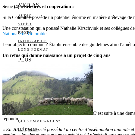
MEDIAS
Série (4) « Sciences et coopération »
AUDIO
Si la Colombie possède un potentiel énorme en matière d’élevage de mo
VIDÉO
Une constatation qui a poussé Nathalie Kirschvink et ses collègues de 
PHOTO
Nationale de Colombie
.
INFOGRAPHIE
Leur objectif commun ? Établir ensemble des guidelines afin d’amélior
LONG FORMAT
Un refus qui donne naissance à un projet de cinq ans
PLUS
LA BIBLIOTHÈQUE DE
DAILY SCIENCE
CARTES BLANCHES
LES YEUX ET LES
OREILLES
C’est suite à une dem
LISTE DES ARTICLES
répondre…
QUI SOMMES-NOUS?
«
En 2010, l’université possédait un centre d’insémination animale 
L’ÉQUIPE
pratiques locales et nous avons constaté qu’il n’existait aucune struct