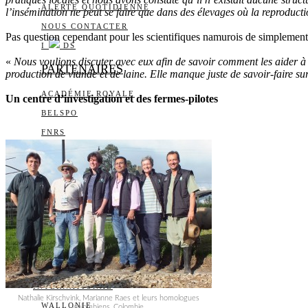
ALERTE QUOTIDIENNE
l’insémination ne peut se faire que dans des élevages où la reproducti
NOUS CONTACTER
Pas question cependant pour les scientifiques namurois de simplement
I
DS
«
Nous voulions discuter avec eux afin de savoir comment les aider à
PARTENAIRES
production de viande et de laine. Elle manque juste de savoir-faire sur
ACADÉMIE ROYALE
Un centre d’investigation et des fermes-pilotes
BELSPO
FNRS
FONDS POUR LA
CHIRURGIE CARDIAQUE
FONDS WERNAERS
FOURNIER-MAJOIE
RÉGION DE
BRUXELLES-CAPITALE
WALLONIE-BRUXELLES
INTERNATIONAL
Nathalie Kirschvink, Marianne Raes et leurs homologues
WALLONIE
colombiens, Colombie