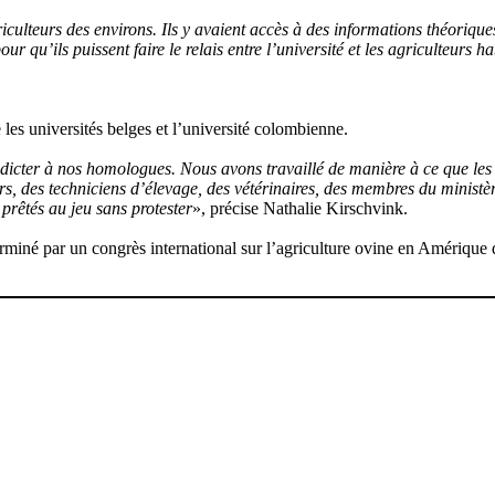
culteurs des environs. Ils y avaient accès à des informations théoriques
 qu’ils puissent faire le relais entre l’université et les agriculteurs ha
 les universités belges et l’université colombienne.
es dicter à nos homologues. Nous avons travaillé de manière à ce que le
urs, des techniciens d’élevage, des vétérinaires, des membres du ministè
t prêtés au jeu sans protester
», précise Nathalie Kirschvink.
miné par un congrès international sur l’agriculture ovine en Amérique d