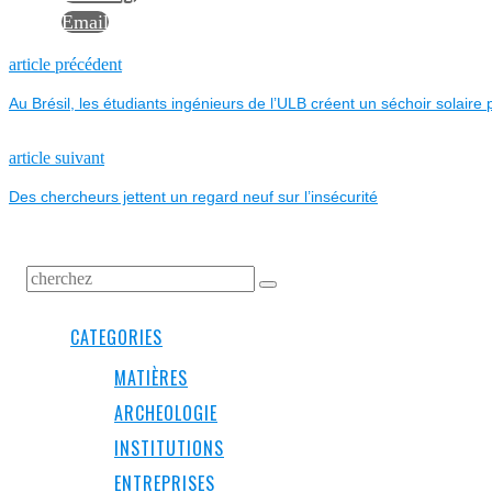
Email
NAVIGATION
Previous
article précédent
post:
Au Brésil, les étudiants ingénieurs de l’ULB créent un séchoir solaire
DE
L’ARTICLE
Next
article suivant
post:
Des chercheurs jettent un regard neuf sur l’insécurité
CATEGORIES
MATIÈRES
ARCHEOLOGIE
INSTITUTIONS
ENTREPRISES