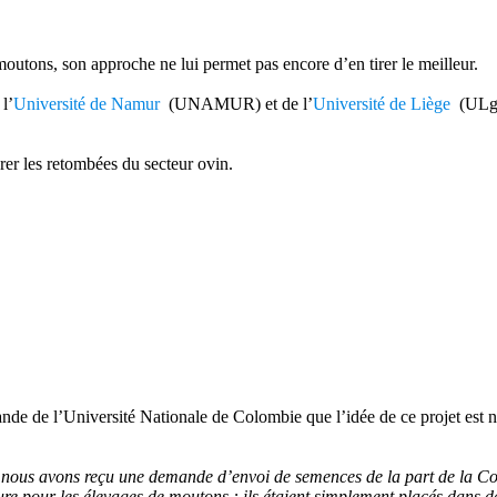
utons, son approche ne lui permet pas encore d’en tirer le meilleur.
l’
Université de Namur
(UNAMUR) et de l’
Université de Liège
(ULg) 
er les retombées du secteur ovin.
ande de l’Université Nationale de Colombie que l’idée de ce projet est 
et nous avons reçu une demande d’envoi de semences de la part de la C
ure pour les élevages de moutons : ils étaient simplement placés dans de