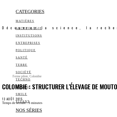
CATEGORIES
MATIÈRES
Découvrez la science, la reche
ARCHEOLOGIE
INSTITUTIONS
ENTREPRISES
POLITIQUE
SANTÉ
TERRE
SOCIÉTÉ
Ferme pilote, Colombie
TECHNO
COLOMBIE : STRUCTURER L’ÉLEVAGE DE MOUT
COSMOS
SMILE
13 AOÛT 2015
VIVANT
Temps de lecture :
5
minutes
NOS SÉRIES