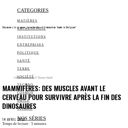
CATEGORIES
MATIÈRES
Découvrez la science, la recherche et l’innovation "made in Belgium"
ARCHEOLOGIE
INSTITUTIONS
ENTREPRISES
POLITIQUE
SANTÉ
TERRE
SOCIÉTÉ
Crâne d'Arctocyon © Thierry Smith
MAMMIFÈRES: DES MUSCLES AVANT LE
TECHNO
COSMOS
CERVEAU POUR SURVIVRE APRÈS LA FIN DES
SMILE
DINOSAURES
VIVANT
NOS SÉRIES
14 AVRIL 2022
Temps de lecture :
5
minutes