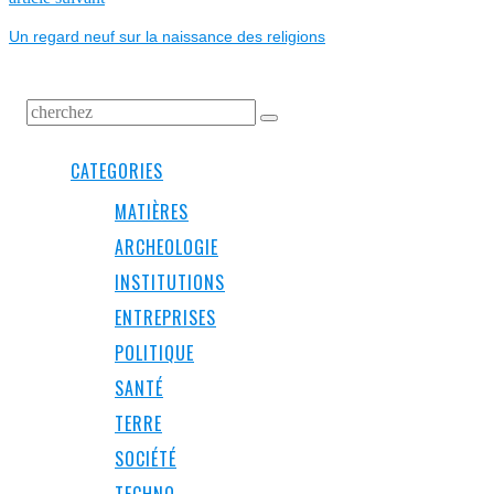
L’ARTICLE
post:
Un regard neuf sur la naissance des religions
CATEGORIES
MATIÈRES
ARCHEOLOGIE
INSTITUTIONS
ENTREPRISES
POLITIQUE
SANTÉ
TERRE
SOCIÉTÉ