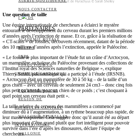
ALERTE QUOTIDIENNE
Représentation de Arctocyon et de Hyrachyus © Sarah Shelley
NOUS CONTACTER
Une question de taille
I
DS
Une équipe internationale de chercheurs a éclairci le mystère
PARTENAIRES
entourant le développement du cerveau durant les premiers millions
d’années après l’extinction de masse. Et ce, grâce à la réalisation de
ACADÉMIE ROYALE
« CT-scans » de fossiles, découverts récemment, datant de la période
des 10 millions d’années après l’extinction, appelée le Paléocène.
BELSPO
FNRS
« Le fossile le plus important de l’étude fut un crâne d’Arctocyon,
un mammifère archaïque du Paléocène provenant des collections de
FONDS POUR LA
l’Institut royal des Sciences naturelles de Belgique », explique
Thierry Smith, paléontologue qui a participé à l’étude (IRSNB).
CHIRURGIE CARDIAQUE
« Arctocyon était un mammifère de 30 à 50 kg – de la taille d’un
FONDS WERNAERS
gros chien – avec un cerveau de seulement 24 cm3 – donc cinq fois
plus petit qu’attendu pour un chien de ce poids ; c’est choquant à
FOURNIER-MAJOIE
quel point son cerveau était petit ».
RÉGION DE
La taille relative du cerveau des mammifères a commencé par
BRUXELLES-CAPITALE
diminuer dû à l’augmentation, à un rythme beaucoup plus rapide, de
WALLONIE-BRUXELLES
leur masse corporelle. Cela suggère donc qu’il aurait été au départ
plus important d’être grand plutôt que fort intelligent pour pouvoir
INTERNATIONAL
survivre dans l’ère d’après les dinosaures, déclare l’équipe de
chercheurs.
WALLONIE