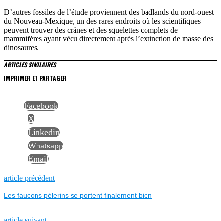
D’autres fossiles de l’étude proviennent des badlands du nord-ouest
du Nouveau-Mexique, un des rares endroits où les scientifiques
peuvent trouver des crânes et des squelettes complets de
mammifères ayant vécu directement après l’extinction de masse des
dinosaures.
ARTICLES SIMILAIRES
IMPRIMER ET PARTAGER
Facebook
X
Linkedin
Whatsapp
Email
NAVIGATION
Previous
article précédent
post:
Les faucons pèlerins se portent finalement bien
DE
Next
article suivant