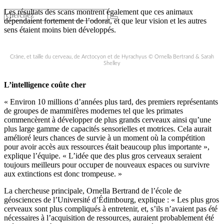
Les résultats des scans montrent également que ces animaux
dépendaient fortement de l’odorat, et que leur vision et les autres
sens étaient moins bien développés.
Crâne, et taille du cerveau, de Arctocyon et de Hyrachyus © Ornella Bertrand & Sarah
Shelley
L’intelligence coûte cher
« Environ 10 millions d’années plus tard, des premiers représentants
de groupes de mammifères modernes tel que les primates
commencèrent à développer de plus grands cerveaux ainsi qu’une
plus large gamme de capacités sensorielles et motrices. Cela aurait
amélioré leurs chances de survie à un moment où la compétition
pour avoir accès aux ressources était beaucoup plus importante »,
explique l’équipe. « L’idée que des plus gros cerveaux seraient
toujours meilleurs pour occuper de nouveaux espaces ou survivre
aux extinctions est donc trompeuse. »
La chercheuse principale, Ornella Bertrand de l’école de
géosciences de l’Université d’Édimbourg, explique : « Les plus gros
cerveaux sont plus compliqués à entretenir, et, s’ils n’avaient pas été
nécessaires à l’acquisition de ressources, auraient probablement été