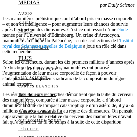
MEDIAS
par Daily Science
AUDIO
Les mammifères préhistoriques ont d’abord pris en masse corporelle
VIDÉO
– et non en intelligence – pour augmenter leurs chances de survie
après l’extinction des dinosaures. C’est ce qui ressort d’une
étude
PHOTO
menée par l’Université d’Édimbourg. Un crâne d’Arctocyon,
INFOGRAPHIE
mammifère archaïque du Paléocène, issu des collections de l’
Institut
royal des Sciences naturelles de Belgique
a joué un rôle clé dans
LONG FORMAT
cette recherche.
PLUS
Selon les chercheurs, durant les dix premiers millions d’années après
l’extinction des dinosaures, les mammifères ont priorisé
LA BIBLIOTHÈQUE DE
l’augmentation de leur masse corporelle de façon à pouvoir
s’adapter aux changements radicaux de la composition du règne
DAILY SCIENCE
animal terrestre.
CARTES BLANCHES
Les résultats de leurs recherches démontrent que la taille du cerveau
LES YEUX ET LES
des mammifères, comparée à leur masse corporelle, a d’abord
OREILLES
diminué à la suite de l’impact catastrophique d’un astéroïde, il y a 66
millions d’années ayant mis fin au règne des dinosaures. On pensait
LISTE DES ARTICLES
auparavant que la taille relative du cerveau des mammifères n’avait
QUI SOMMES-NOUS?
fait qu’augmenter au fil du temps à la suite de cette disparition.
L’ÉQUIPE