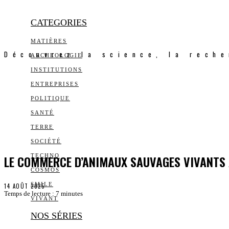
CATEGORIES
MATIÈRES
Découvrez la science, la reche
ARCHEOLOGIE
INSTITUTIONS
ENTREPRISES
POLITIQUE
SANTÉ
TERRE
SOCIÉTÉ
LE COMMERCE D’ANIMAUX SAUVAGES VIVANTS 
TECHNO
COSMOS
SMILE
14 AOÛT 2025
Temps de lecture :
7
minutes
VIVANT
NOS SÉRIES