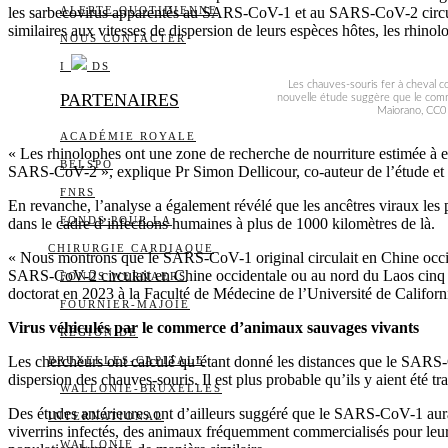
les sarbecovirus apparentés au SARS-CoV-1 et au SARS-CoV-2 circulent 
ALERTE QUOTIDIENNE
similaires aux vitesses de dispersion de leurs espèces hôtes, les rhinol
NOUS CONTACTER
I
DS
Les chauves-souris fer à cheval c
PARTENAIRES
nouvelle étude suggère que le comme
Maiorano, CC0 1
ACADÉMIE ROYALE
« Les rhinolophes ont une zone de recherche de nourriture estimée à e
BELSPO
SARS-CoV-2 », explique Pr Simon Dellicour, co-auteur de l’étude et
FNRS
En revanche, l’analyse a également révélé que les ancêtres viraux le
FONDS POUR LA
dans le cadre d’infections humaines à plus de 1000 kilomètres de là.
CHIRURGIE CARDIAQUE
« Nous montrons que le SARS-CoV-1 original circulait en Chine occi
SARS-CoV-2 circulait en Chine occidentale ou au nord du Laos cinq 
FONDS WERNAERS
doctorat en 2023 à la Faculté de Médecine de l’Université de Califor
FOURNIER-MAJOIE
Virus véhiculés par le commerce d’animaux sauvages vivants
RÉGION DE
Les chercheurs ont calculé qu’étant donné les distances que le SARS-C
BRUXELLES-CAPITALE
dispersion des chauves-souris. Il est plus probable qu’ils y aient été
WALLONIE-BRUXELLES
Des études antérieures ont d’ailleurs suggéré que le SARS-CoV-1 aura
INTERNATIONAL
viverrins infectés, des animaux fréquemment commercialisés pour leur f
WALLONIE