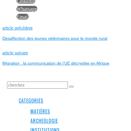
Linkedin
Whatsapp
Email
NAVIGATION
Previous
article précédent
post:
Désaffection des jeunes vétérinaires pour le monde rural
DE
L’ARTICLE
Next
article suivant
post:
Migration : la communication de l’UE décryptée en Afrique
CATEGORIES
MATIÈRES
ARCHEOLOGIE
INSTITUTIONS