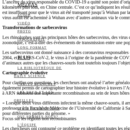
L’ancêtre du virus responsable du COVID-19 a quitté son point d’orig
MEDIAS
kilomètres plus loin, en Chine centrale. C’est ce qu’indiquent les résu
est insuffisant pour que le virus ait été transporté jusqu’à Wuhan par 
AUDIO
virus aurait été acheminé à Wuhan avec d’autres animaux via le comm
VIDÉO
Transformations de sarbecovirus
PHOTO
Les rhinolophes sont les principaux hôtes des sarbecovirus, des virus 
INFOGRAPHIE
zoonotique, c’est-à-dire des événements de transmission entre une pop
LONG FORMAT
Les sarbecovirus ont donné naissance à des coronavirus responsable
PLUS
2004, et le SARS-CoV-2, le virus à l’origine de la pandémie de COVID-
d’animaux autres que les chauves-souris font toutefois toujours l’objet
LA BIBLIOTHÈQUE DE
Cartographie évolutive
DAILY SCIENCE
Pour clarifier ces questions, les chercheurs ont analysé l’arbre gé
CARTES BLANCHES
également permis de cartographier leur histoire évolutive à travers l’
à ARN subissent une importante recombinaison au sein de leurs hôtes 
LES YEUX ET LES
OREILLES
« Lorsque deux virus différents infectent la même chauve-souris, il ar
professeur à la Faculté de Médecine de l’Université de Californie à Sa
LISTE DES ARTICLES
pour différentes parties du génome. »
QUI SOMMES-NOUS?
Focus sur les régions non recombinantes
L’ÉQUIPE
Les chercheurs ont contourné ce problème en identifiant toutes les rég