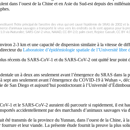
dans l’ouest de la Chine et en Asie du Sud-est depuis des millénaires e
ophes.
onstituent l’hôte principal de l’ancêtre des virus qui ont causé l’épidémie de SRAS de 2002 et
rce d’animaux sauvages a transporté le virus vers les endroits où ils sont apparus pour la pr
.0 via iNaturalist; SARS-CoV-2 virus, NAIAD, CC-BY-2.0; palm civet, Rejoice Gassah, CC BY 4.0 
nviron 2-3 km et une capacité de dispersion similaire à la vitesse de di
 directeur du
Laboratoire d’épidémiologie spatiale de l’Université libre
s plus récents du SARS-CoV-1 et du SARS-CoV-2 ont quitté leur point d’o
dentale un à deux ans seulement avant l’émergence du SRAS dans la pr
à sept ans seulement avant l’émergence du COVID-19 à Wuhan », déclar
nie de San Diego et aujourd’hui postdoctorant à l’Université d’Édimbou
oV-1 et le SARS-CoV-2 auraient dû parcourir si rapidement, il est haut
 transportés accidentellement par des marchands d’animaux sauvages via d
it été transmis de la province du Yunnan, dans l’ouest de la Chine, à l
ourrure et leur viande. La présente étude fournit la preuve la plus sol