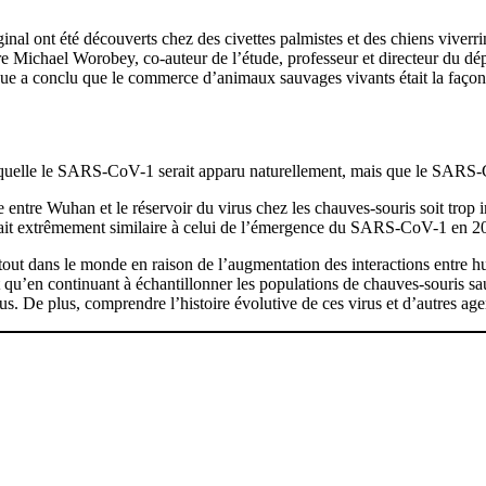
al ont été découverts chez des civettes palmistes et des chiens viverri
are Michael Worobey, co-auteur de l’étude, professeur et directeur du dé
ue a conclu que le commerce d’animaux sauvages vivants était la façon 
quelle le SARS-CoV-1 serait apparu naturellement, mais que le SARS-CoV
ntre Wuhan et le réservoir du virus chez les chauves-souris soit trop 
n fait extrêmement similaire à celui de l’émergence du SARS-CoV-1 en 2
out dans le monde en raison de l’augmentation des interactions entre 
t qu’en continuant à échantillonner les populations de chauves-souris sauv
s. De plus, comprendre l’histoire évolutive de ces virus et d’autres ag