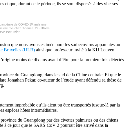
t que, durant cette période, ils se sont dispersés à des vitesses
 la pandémie de COVID-19, mais une
emière fois chez l’homme. © Raffaele
via iNaturalist.
ffusion que nous avons estimée pour les sarbecovirus apparentés au
 de Bruxelles (ULB)
ainsi que professeur invité à la KU Leuven.
rigine moins de dix ans avant d’être pour la première fois détectés
ovince du Guangdong, dans le sud de la Chine centrale. Et que le
e Jonathan Pekar, co-auteur de l’étude ayant défendu sa thèse de
rg.
ement improbable qu’ils aient pu être transportés jusque-là par la
es espèces hôtes intermédiaires.
a province du Guangdong par des civettes palmistes ou des chiens
ide à ce jour que le SARS-CoV-2 pourrait être arrivé dans la