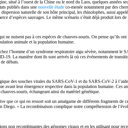
ine, situé à l’ouest de la Chine ou le nord du Laos, quelques années s
ltats publiés dans une
nouvelle étude
co-menée notamment par des cherche
la dispersion naturelle de son hôte principal, les rhinolophes, aussi appe
erce d’espèces sauvages. Le même scénario s’était déjà produit lors d
qui ne nuisent pas à ces espèces de chauves-souris. On pense qu’ils ont 
ulation animale et la population humaine.
s chez l’homme d’un syndrome respiratoire aigu sévère, notamment le 
19. La manière dont ils sont arrivés là où ces événements de transition
 de débats.
néalogique des souches virales du SARS-CoV-1 et du SARS-CoV-2 à l’aid
Asie avant leur émergence respective dans la population humaine. Ces an
chauves-souris, échangeant ainsi du matériel génétique.
rive que ce qui en ressort soit un amalgame de différents fragments de c
n Diego. « La recombinaison complique notre compréhension de l’évolutio
ions non recombinantes des génomes viraux et en les utilisant pour recr