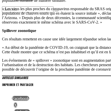
population humaine de manière similaire.
« Les virus les plus proches du coronavirus responsable du SRAS origin
populations de chauves-souris qui en étaient la source initiale », décl
l’Arizona. « Depuis plus de deux décennies, la communauté scientifiq
observons exactement le même schéma avec le SARS-CoV-2. »
Spillover zoonotique
Ces résultats remettent en cause une idée largement répandue selon la
« Au début de la pandémie de COVID-19, on craignait que la distance e
Cette étude montre que ce schéma n’est pas inhabituel et qu’il est e
Les événements de « spillover » zoonotique sont en augmentation part
l’urbanisation et de la destruction des habitats. Les chercheurs pensen
possible de découvrir l’origine de la prochaine pandémie de coronaviru
ARTICLES SIMILAIRES
IMPRIMER ET PARTAGER
Facebook
X