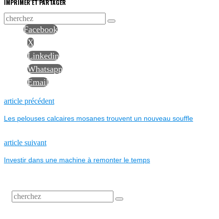
IMPRIMER ET PARTAGER
Facebook
X
Linkedin
Whatsapp
Email
NAVIGATION
Previous
article précédent
post:
Les pelouses calcaires mosanes trouvent un nouveau souffle
DE
L’ARTICLE
Next
article suivant
post:
Investir dans une machine à remonter le temps