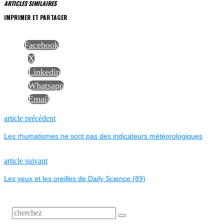
ARTICLES SIMILAIRES
IMPRIMER ET PARTAGER
Facebook
X
Linkedin
Whatsapp
Email
NAVIGATION
Previous
article précédent
post:
Les rhumatismes ne sont pas des indicateurs météorologiques
DE
L’ARTICLE
Next
article suivant
post:
Les yeux et les oreilles de Daily Science (89)