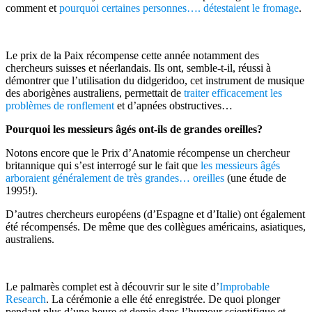
comment et
pourquoi certaines personnes…. détestaient le fromage
.
Le prix de la Paix récompense cette année notamment des
chercheurs suisses et néerlandais. Ils ont, semble-t-il, réussi à
démontrer que l’utilisation du didgeridoo, cet instrument de musique
des aborigènes australiens, permettait de
traiter efficacement les
problèmes de ronflement
et d’apnées obstructives…
Pourquoi les messieurs âgés ont-ils de grandes oreilles?
Notons encore que le Prix d’Anatomie récompense un chercheur
britannique qui s’est interrogé sur le fait que
les messieurs âgés
arboraient généralement de très grandes… oreilles
(une étude de
1995!).
D’autres chercheurs européens (d’Espagne et d’Italie) ont également
été récompensés. De même que des collègues américains, asiatiques,
australiens.
Le palmarès complet est à découvrir sur le site d’
Improbable
Research
. La cérémonie a elle été enregistrée. De quoi plonger
pendant plus d’une heure et demie dans l’humour scientifique et