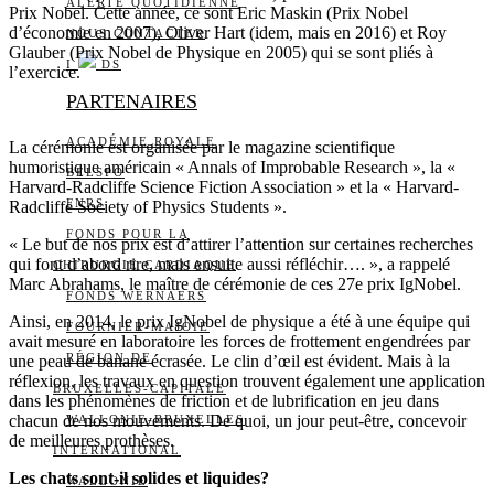
ALERTE QUOTIDIENNE
Prix Nobel. Cette année, ce sont Eric Maskin (Prix Nobel
d’économie en 2007), Oliver Hart (idem, mais en 2016) et Roy
NOUS CONTACTER
Glauber (Prix Nobel de Physique en 2005) qui se sont pliés à
I
DS
l’exercice.
PARTENAIRES
ACADÉMIE ROYALE
La cérémonie est organisée par le magazine scientifique
humoristique américain « Annals of Improbable Research », la «
BELSPO
Harvard-Radcliffe Science Fiction Association » et la « Harvard-
FNRS
Radcliffe Society of Physics Students ».
FONDS POUR LA
« Le but de nos prix est d’attirer l’attention sur certaines recherches
qui font d’abord rire, mais ensuite aussi réfléchir…. », a rappelé
CHIRURGIE CARDIAQUE
Marc Abrahams, le maître de cérémonie de ces 27e prix IgNobel.
FONDS WERNAERS
Ainsi, en 2014, le prix IgNobel de physique a été à une équipe qui
FOURNIER-MAJOIE
avait mesuré en laboratoire les forces de frottement engendrées par
RÉGION DE
une peau de banane écrasée. Le clin d’œil est évident. Mais à la
réflexion, les travaux en question trouvent également une application
BRUXELLES-CAPITALE
dans les phénomènes de friction et de lubrification en jeu dans
chacun de nos mouvements. De quoi, un jour peut-être, concevoir
WALLONIE-BRUXELLES
de meilleures prothèses.
INTERNATIONAL
Les chats sont-il solides et liquides?
WALLONIE