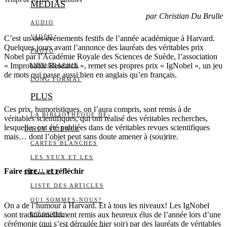
Temps de lecture :
4
minutes
MEDIAS
par Christian Du Brulle
AUDIO
VIDÉO
C’est un des événements festifs de l’année académique à Harvard.
Quelques jours avant l’annonce des lauréats des véritables prix
PHOTO
Nobel par l’Académie Royale des Sciences de Suède, l’association
« Improbable Research », remet ses propres prix « IgNobel », un jeu
INFOGRAPHIE
de mots qui passe aussi bien en anglais qu’en français.
LONG FORMAT
PLUS
Ces prix, humoristiques, on l’aura compris, sont remis à de
LA BIBLIOTHÈQUE DE
véritables scientifiques, qui ont réalisé des véritables recherches,
lesquelles ont été publiées dans de véritables revues scientifiques
DAILY SCIENCE
mais… dont l’objet peut sans doute amener à (sou)rire.
CARTES BLANCHES
LES YEUX ET LES
Faire rire… et réfléchir
OREILLES
LISTE DES ARTICLES
QUI SOMMES-NOUS?
On a de l’humour à Harvard. Et à tous les niveaux! Les IgNobel
sont traditionnellement remis aux heureux élus de l’année lors d’une
L’ÉQUIPE
cérémonie (qui s’est déroulée hier soir) par des lauréats de véritables