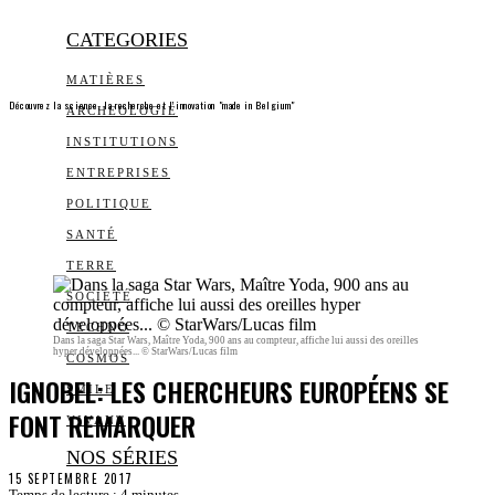
CATEGORIES
MATIÈRES
Découvrez la science, la recherche et l’innovation "made in Belgium"
ARCHEOLOGIE
INSTITUTIONS
ENTREPRISES
POLITIQUE
SANTÉ
TERRE
SOCIÉTÉ
TECHNO
Dans la saga Star Wars, Maître Yoda, 900 ans au compteur, affiche lui aussi des oreilles
hyper développées... © StarWars/Lucas film
COSMOS
IGNOBEL: LES CHERCHEURS EUROPÉENS SE
SMILE
FONT REMARQUER
VIVANT
NOS SÉRIES
15 SEPTEMBRE 2017