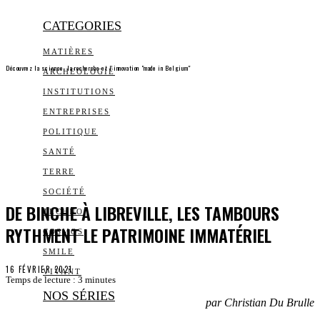
CATEGORIES
MATIÈRES
Découvrez la science, la recherche et l’innovation "made in Belgium"
ARCHEOLOGIE
INSTITUTIONS
ENTREPRISES
POLITIQUE
SANTÉ
TERRE
SOCIÉTÉ
DE BINCHE À LIBREVILLE, LES TAMBOURS
TECHNO
RYTHMENT LE PATRIMOINE IMMATÉRIEL
COSMOS
SMILE
16 FÉVRIER 2021
VIVANT
Temps de lecture :
3
minutes
NOS SÉRIES
par Christian Du Brulle