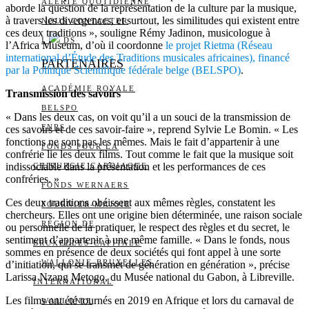
ALERTE QUOTIDIENNE
aborde la question de la représentation de la culture par la musique,
à travers les divergences, et surtout, les similitudes qui existent entre
NOUS CONTACTER
ces deux traditions », souligne Rémy Jadinon, musicologue à
I
DS
l’Africa Museum, d’où il coordonne
le projet Rietma (Réseau
international d’Étude des Traditions musicales africaines), financé
PARTENAIRES
par la Politique Scientifique fédérale belge (BELSPO)
.
ACADÉMIE ROYALE
Transmission des savoirs
BELSPO
« Dans les deux cas, on voit qu’il a un souci de la transmission de
FNRS
ces savoirs et de ces savoir-faire », reprend Sylvie Le Bomin. « Les
fonctions ne sont pas les mêmes. Mais le fait d’appartenir à une
FONDS POUR LA
confrérie lie les deux films. Tout comme le fait que la musique soit
indissociable dans la présentation et les performances de ces
CHIRURGIE CARDIAQUE
confréries. »
FONDS WERNAERS
Ces deux traditions obéissent aux mêmes règles, constatent les
FOURNIER-MAJOIE
chercheurs. Elles ont une origine bien déterminée, une raison sociale
RÉGION DE
ou personnelle de la pratiquer, le respect des règles et du secret, le
sentiment d’appartenir à une même famille. « Dans le fonds, nous
BRUXELLES-CAPITALE
sommes en présence de deux sociétés qui font appel à une sorte
WALLONIE-BRUXELLES
d’initiation, qui se transmet de génération en génération », précise
Larissa Nzang Metogo, du Musée national du Gabon, à Libreville.
INTERNATIONAL
Les films ont été tournés en 2019 en Afrique et lors du carnaval de
WALLONIE