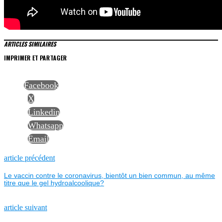
ARTICLES SIMILAIRES
IMPRIMER ET PARTAGER
Facebook
X
Linkedin
Whatsapp
Email
NAVIGATION
Previous
article précédent
post:
Le vaccin contre le coronavirus, bientôt un bien commun, au même
DE
titre que le gel hydroalcoolique?
L’ARTICLE
Next
article suivant
post: