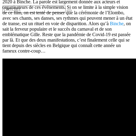
2020 à Binche. La parole est largement donnée aux acteurs et
organisateurs de ces événements. Si on se limite à la simple vision
de ce film, on est tenté de penser que la cérémonie de l’Elombo,
avec ses chants, ses danses, ses rythmes qui peuvent mener à un état
de transe, est un rituel en voie de disparition. Alors qu’à
Binche
, on
sait la ferveur populaire et le succès du carnaval et de son
emblématique Gille. Reste que la pandémie de Covid-19 est passée
par là. Et que des deux manifestations, c’est finalement celle qui se
tient depuis des siècles en Belgique qui connaît cette année un
fameux contre-coup…