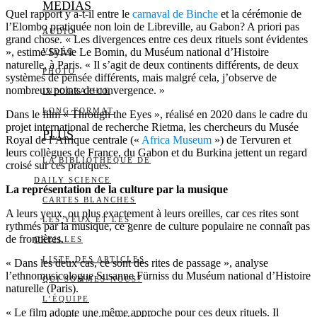
MEDIAS
Quel rapport y a-t-il entre le
carnaval de Binche
et la cérémonie de
l’Elombo pratiquée non loin de Libreville, au Gabon? A priori pas
AUDIO
grand chose. « Les divergences entre ces deux rituels sont évidentes
», estime Sylvie Le Bomin, du Muséum national d’Histoire
VIDÉO
naturelle, à Paris. « Il s’agit de deux continents différents, de deux
PHOTO
systèmes de pensée différents, mais malgré cela, j’observe de
nombreux points de convergence. »
INFOGRAPHIE
LONG FORMAT
Dans le film « Through the Eyes », réalisé en 2020 dans le cadre du
projet international de recherche Rietma, les chercheurs du Musée
PLUS
Royal de l’Afrique centrale («
Africa Museum
») de Tervuren et
leurs collègues de France, du Gabon et du Burkina jettent un regard
LA BIBLIOTHÈQUE DE
croisé sur ces pratiques.
DAILY SCIENCE
La représentation de la culture par la musique
CARTES BLANCHES
A leurs yeux, ou plus exactement à leurs oreilles, car ces rites sont
LES YEUX ET LES
rythmés par la musique, ce genre de culture populaire ne connaît pas
de frontières.
OREILLES
LISTE DES ARTICLES
« Dans les deux cas, ce sont des rites de passage », analyse
l’ethnomusicologue Susanne Fürniss du Muséum national d’Histoire
QUI SOMMES-NOUS?
naturelle (Paris).
L’ÉQUIPE
« Le film adopte une même approche pour ces deux rituels. Il