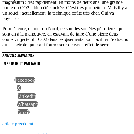
magnésium : très rapidement, en moins de deux ans, une grande
partie du CO2 a bien été stockée. C’est très prometteur. Mais il y a
un souci : actuellement, la technique coûte très cher. Qui va
payer ? »
Pour l’heure, en mer du Nord, ce sont les sociétés pétrolières qui
sont en à la manœuvre, en essayant de faire d’une pierre deux
coups : injecter du CO2 dans les gisements pour faciliter l’extraction
du … pétrole, puissant fournisseur de gaz à effet de serre.
ARTICLES SIMILAIRES
IMPRIMER ET PARTAGER
Facebook
X
Linkedin
Whatsapp
Email
NAVIGATION
Previous
article précédent
post: