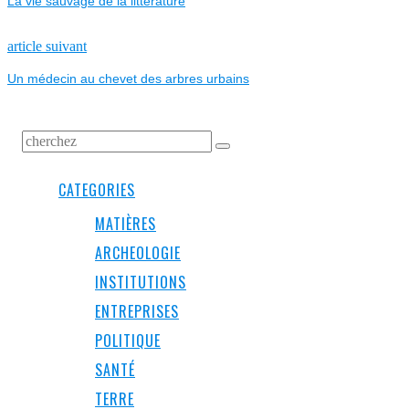
La vie sauvage de la littérature
DE
L’ARTICLE
Next
article suivant
post:
Un médecin au chevet des arbres urbains
CATEGORIES
MATIÈRES
ARCHEOLOGIE
INSTITUTIONS
ENTREPRISES
POLITIQUE
SANTÉ
TERRE