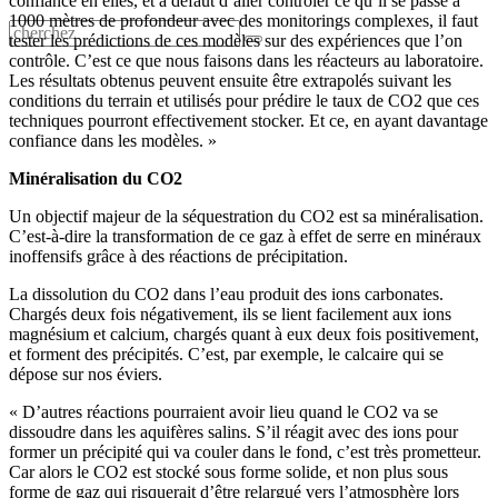
confiance en elles, et à défaut d’aller contrôler ce qu’il se passe à
1000 mètres de profondeur avec des monitorings complexes, il faut
tester les prédictions de ces modèles sur des expériences que l’on
contrôle. C’est ce que nous faisons dans les réacteurs au laboratoire.
Les résultats obtenus peuvent ensuite être extrapolés suivant les
conditions du terrain et utilisés pour prédire le taux de CO2 que ces
techniques pourront effectivement stocker. Et ce, en ayant davantage
confiance dans les modèles. »
Minéralisation du CO2
Un objectif majeur de la séquestration du CO2 est sa minéralisation.
C’est-à-dire la transformation de ce gaz à effet de serre en minéraux
inoffensifs grâce à des réactions de précipitation.
La dissolution du CO2 dans l’eau produit des ions carbonates.
Chargés deux fois négativement, ils se lient facilement aux ions
magnésium et calcium, chargés quant à eux deux fois positivement,
et forment des précipités. C’est, par exemple, le calcaire qui se
dépose sur nos éviers.
« D’autres réactions pourraient avoir lieu quand le CO2 va se
dissoudre dans les aquifères salins. S’il réagit avec des ions pour
former un précipité qui va couler dans le fond, c’est très prometteur.
Car alors le CO2 est stocké sous forme solide, et non plus sous
forme de gaz qui risquerait d’être relargué vers l’atmosphère lors