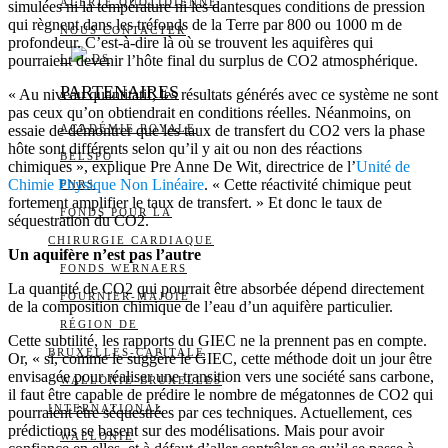
ALERTE QUOTIDIENNE
simulées ni la température ni les dantesques conditions de pression
qui règnent dans les tréfonds de la Terre par 800 ou 1000 m de
NOUS CONTACTER
profondeur. C’est-à-dire là où se trouvent les aquifères qui
pourraient devenir l’hôte final du surplus de CO2 atmosphérique.
I
DS
PARTENAIRES
« Au niveau quantitatif, les résultats générés avec ce système ne sont
pas ceux qu’on obtiendrait en conditions réelles. Néanmoins, on
essaie de démontrer que les taux de transfert du CO2 vers la phase
ACADÉMIE ROYALE
hôte sont différents selon qu’il y ait ou non des réactions
BELSPO
chimiques », explique Pre Anne De Wit, directrice de l’
Unité de
Chimie Physique Non Linéaire
. « Cette réactivité chimique peut
FNRS
fortement amplifier le taux de transfert. » Et donc le taux de
FONDS POUR LA
séquestration du CO2.
CHIRURGIE CARDIAQUE
Un aquifère n’est pas l’autre
FONDS WERNAERS
La quantité de CO2 qui pourrait être absorbée dépend directement
FOURNIER-MAJOIE
de la composition chimique de l’eau d’un aquifère particulier.
RÉGION DE
Cette subtilité, les rapports du GIEC ne la prennent pas en compte.
BRUXELLES-CAPITALE
Or, « si, comme le suggère le GIEC, cette méthode doit un jour être
envisagée pour réaliser une transition vers une société sans carbone,
WALLONIE-BRUXELLES
il faut être capable de prédire le nombre de mégatonnes de CO2 qui
INTERNATIONAL
pourraient être séquestrées par ces techniques. Actuellement, ces
prédictions se basent sur des modélisations. Mais pour avoir
WALLONIE