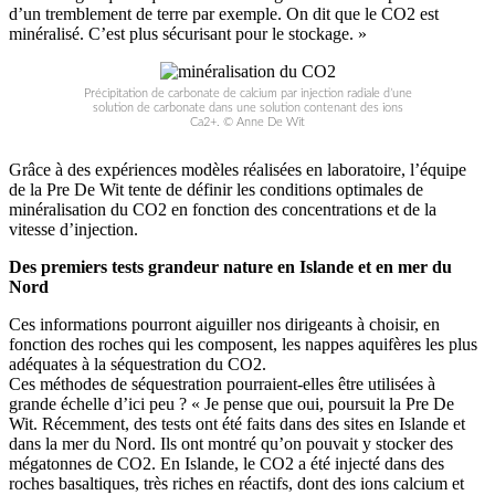
d’un tremblement de terre par exemple. On dit que le CO2 est
minéralisé. C’est plus sécurisant pour le stockage. »
Précipitation de carbonate de calcium par injection radiale d’une
solution de carbonate dans une solution contenant des ions
Ca2+. © Anne De Wit
Grâce à des expériences modèles réalisées en laboratoire, l’équipe
de la Pre De Wit tente de définir les conditions optimales de
minéralisation du CO2 en fonction des concentrations et de la
vitesse d’injection.
Des premiers tests grandeur nature en Islande et en mer du
Nord
Ces informations pourront aiguiller nos dirigeants à choisir, en
fonction des roches qui les composent, les nappes aquifères les plus
adéquates à la séquestration du CO2.
Ces méthodes de séquestration pourraient-elles être utilisées à
grande échelle d’ici peu ? « Je pense que oui, poursuit la Pre De
Wit. Récemment, des tests ont été faits dans des sites en Islande et
dans la mer du Nord. Ils ont montré qu’on pouvait y stocker des
mégatonnes de CO2. En Islande, le CO2 a été injecté dans des
roches basaltiques, très riches en réactifs, dont des ions calcium et