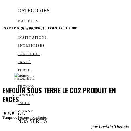
CATEGORIES
MATIÈRES
Découvrez la science, la recherche et l’innovation "made in Belgium"
ARCHEOLOGIE
INSTITUTIONS
ENTREPRISES
POLITIQUE
SANTÉ
TERRE
SOCIÉTÉ
© Ralf Vetterle
ENFOUIR SOUS TERRE LE CO2 PRODUIT EN
TECHNO
COSMOS
EXCÈS
SMILE
VIVANT
16 AOÛT 2019
Temps de lecture :
5
minutes
NOS SÉRIES
par Laetitia Theunis