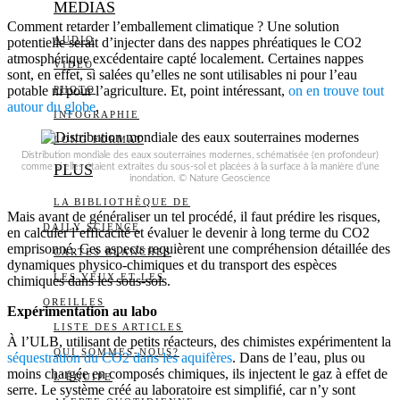
MEDIAS
Comment retarder l’emballement climatique ? Une solution
AUDIO
potentielle serait d’injecter dans des nappes phréatiques le CO2
atmosphérique excédentaire capté localement. Certaines nappes
VIDÉO
sont, en effet, si salées qu’elles ne sont utilisables ni pour l’eau
potable ni pour l’agriculture. Et, point intéressant,
on en trouve tout
PHOTO
autour du globe
.
INFOGRAPHIE
LONG FORMAT
Distribution mondiale des eaux souterraines modernes, schématisée (en profondeur)
PLUS
comme si elles étaient extraites du sous-sol et placées à la surface à la manière d’une
inondation. © Nature Geoscience
LA BIBLIOTHÈQUE DE
Mais avant de généraliser un tel procédé, il faut prédire les risques,
DAILY SCIENCE
en calculer l’efficacité et évaluer le devenir à long terme du CO2
emprisonné. Ces aspects requièrent une compréhension détaillée des
CARTES BLANCHES
dynamiques physico-chimiques et du transport des espèces
LES YEUX ET LES
chimiques dans les sous-sols.
OREILLES
Expérimentation au labo
LISTE DES ARTICLES
À l’ULB, utilisant de petits réacteurs, des chimistes expérimentent la
QUI SOMMES-NOUS?
séquestration du CO2 dans les aquifères
. Dans de l’eau, plus ou
moins chargée en composés chimiques, ils injectent le gaz à effet de
L’ÉQUIPE
serre. Le système créé au laboratoire est simplifié, car n’y sont