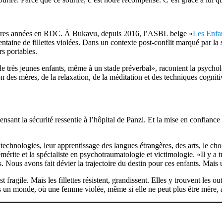
rnières années en RDC. À Bukavu, depuis 2016, l’ASBL belge «
Les Enfan
ne de fillettes violées. Dans un contexte post-conflit marqué par la st
rs portables.
 de très jeunes enfants, même à un stade préverbal», racontent la psyc
on des mères, de la relaxation, de la méditation et des techniques cogni
ensant la sécurité ressentie à l’hôpital de Panzi. Et la mise en confiance
technologies, leur apprentissage des langues étrangères, des arts, le ch
mérite et la spécialiste en psychotraumatologie et victimologie. «Il y a
es. Nous avons fait dévier la trajectoire du destin pour ces enfants. Mai
agile. Mais les fillettes résistent, grandissent. Elles y trouvent les out
ans un monde, où une femme violée, même si elle ne peut plus être mère, a