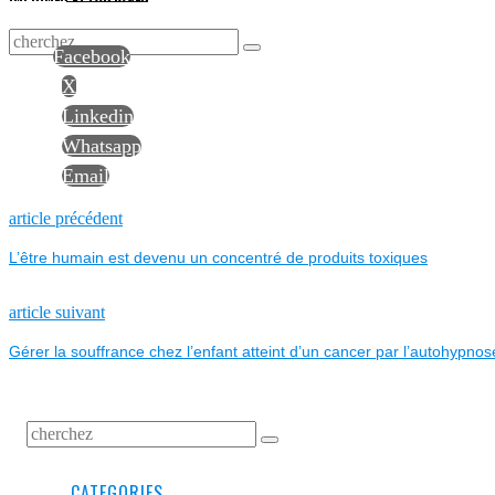
Facebook
X
Linkedin
Whatsapp
Email
NAVIGATION
Previous
article précédent
post:
L’être humain est devenu un concentré de produits toxiques
DE
L’ARTICLE
Next
article suivant
post:
Gérer la souffrance chez l’enfant atteint d’un cancer par l’autohypnose
CATEGORIES