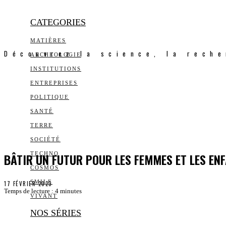
CATEGORIES
MATIÈRES
Découvrez la science, la reche
ARCHEOLOGIE
INSTITUTIONS
ENTREPRISES
POLITIQUE
SANTÉ
TERRE
SOCIÉTÉ
BÂTIR UN FUTUR POUR LES FEMMES ET LES ENF
TECHNO
COSMOS
SMILE
17 FÉVRIER 2023
Temps de lecture :
4
minutes
VIVANT
NOS SÉRIES