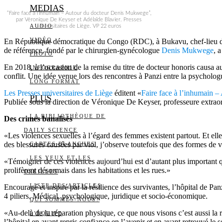
MEDIAS
“Faire face à l’inhumain – Autour du docteur Denis Mukwege”,
par Véronique De Keyser et Adélaïde Blavier. Presses
AUDIO
universitaires de Liège. VP 22 euros
VIDÉO
En République démocratique du Congo (RDC), à Bukavu, chef-lieu de la
de référence, fondé par le chirurgien-gynécologue
Denis Mukwege
, 
PHOTO
En 2018, à l’occasion de la remise du titre de docteur honoris causa 
INFOGRAPHIE
conflit. Une idée venue lors des rencontres à Panzi entre la psycho
LONG FORMAT
Les Presses universitaires de Liège
éditent «
Faire face à l’inhumain 
PLUS
Publiée sous la direction de Véronique De Keyser, professeure extraor
LA BIBLIOTHÈQUE DE
Des crimes banalisés
DAILY SCIENCE
«Les violences sexuelles à l’égard des femmes existent partout. Et el
des blessures causées par viol, j’observe toutefois que des formes de
CARTES BLANCHES
LES YEUX ET LES
«Témoigner de ces violences aujourd’hui est d’autant plus important qu
prolifèrent désormais dans les habitations et les rues.»
OREILLES
LISTE DES ARTICLES
Encouragé et inspiré par la résilience des survivantes, l’hôpital de P
4 piliers. Médical, psychologique, juridique et socio-économique.
QUI SOMMES-NOUS?
«Au-delà de la réparation physique, ce que nous visons c’est aussi la r
L’ÉQUIPE
l’hôpital en ayant repris confiance en l’avenir et en ayant retrouvé le 