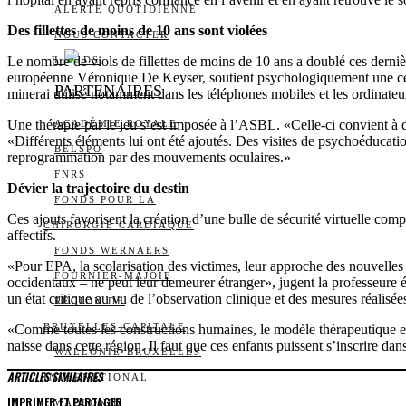
ALERTE QUOTIDIENNE
Des fillettes de moins de 10 ans sont violées
NOUS CONTACTER
Le nombre de viols de fillettes de moins de 10 ans a doublé ces de
I
DS
européenne Véronique De Keyser, soutient psychologiquement une centai
PARTENAIRES
minerai utilisé notamment dans les téléphones mobiles et les ordinateu
Une thérapie par le jeu s’est imposée à l’ASBL. «Celle-ci convient à
ACADÉMIE ROYALE
«Différents éléments lui ont été ajoutés. Des visites de psychoéducati
BELSPO
reprogrammation par des mouvements oculaires.»
FNRS
Dévier la trajectoire du destin
FONDS POUR LA
Ces ajouts favorisent la création d’une bulle de sécurité virtuelle comp
CHIRURGIE CARDIAQUE
affectifs.
FONDS WERNAERS
«Pour EPA, la scolarisation des victimes, leur approche des nouvelles 
FOURNIER-MAJOIE
occidentaux – ne peut leur demeurer étranger», jugent la professeure é
un état critique au vu de l’observation clinique et des mesures réalisé
RÉGION DE
BRUXELLES-CAPITALE
«Comme toutes les constructions humaines, le modèle thérapeutique est fr
naisse dans cette région. Il faut que ces enfants puissent s’inscrire d
WALLONIE-BRUXELLES
ARTICLES SIMILAIRES
INTERNATIONAL
IMPRIMER ET PARTAGER
WALLONIE