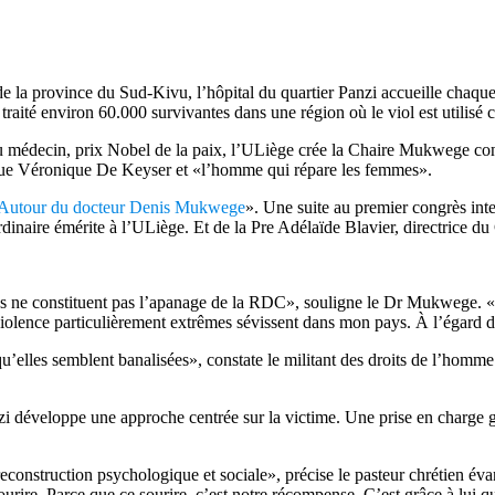
 province du Sud-Kivu, l’hôpital du quartier Panzi accueille chaque jo
a traité environ 60.000 survivantes dans une région où le viol est utilis
au médecin, prix Nobel de la paix, l’ULiège crée la Chaire Mukwege con
logue Véronique De Keyser et «l’homme qui répare les femmes».
– Autour du docteur Denis Mukwege
». Une suite au premier congrès int
dinaire émérite à l’ULiège. Et de la Pre Adélaïde Blavier, directrice d
les ne constituent pas l’apanage de la RDC», souligne le Dr Mukwege. «E
 violence particulièrement extrêmes sévissent dans mon pays. À l’égard 
’elles semblent banalisées», constate le militant des droits de l’homme.
anzi développe une approche centrée sur la victime. Une prise en charge 
econstruction psychologique et sociale», précise le pasteur chrétien éva
sourire. Parce que ce sourire, c’est notre récompense. C’est grâce à lui q