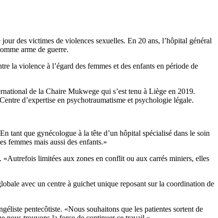
ur des victimes de violences sexuelles. En 20 ans, l’hôpital général
é comme arme de guerre.
tre la violence à l’égard des femmes et des enfants en période de
ernational de la Chaire Mukwege qui s’est tenu à Liège en 2019.
u Centre d’expertise en psychotraumatisme et psychologie légale.
n tant que gynécologue à la tête d’un hôpital spécialisé dans le soin
des femmes mais aussi des enfants.»
 «Autrefois limitées aux zones en conflit ou aux carrés miniers, elles
globale avec un centre à guichet unique reposant sur la coordination de
ngéliste pentecôtiste. «Nous souhaitons que les patientes sortent de
ue nous trouvons la force de continuer ce travail.»