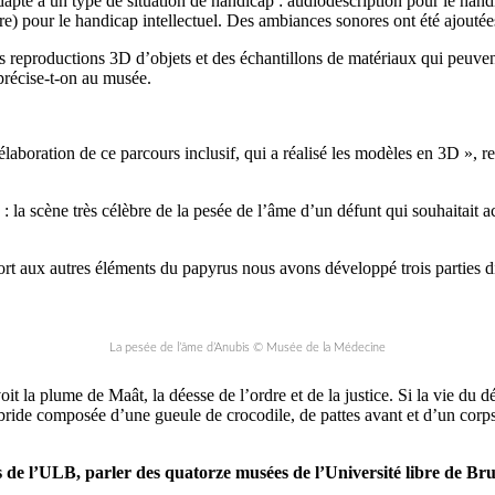
dapté à un type de situation de handicap : audiodescription pour le ha
re) pour le handicap intellectuel. Des ambiances sonores ont été ajoutée
es reproductions 3D d’objets et des échantillons de matériaux qui peuve
précise-t-on au musée.
laboration de ce parcours inclusif, qui a réalisé les modèles en 3D », r
ic : la scène très célèbre de la pesée de l’âme d’un défunt qui souhaitait a
ort aux autres éléments du papyrus nous avons développé trois parties d
La pesée de l’âme d’Anubis © Musée de la Médecine
voit la plume de Maât, la déesse de l’ordre et de la justice. Si la vie d
ide composée d’une gueule de crocodile, de pattes avant et d’un corps de
de l’ULB, parler des quatorze musées de l’Université libre de Brux