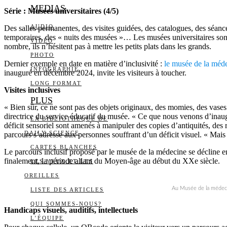
MEDIAS
Série : Musées universitaires (4/5)
AUDIO
Des salles permanentes, des visites guidées, des catalogues, des séan
temporaires, des « nuits des musées »… Les musées universitaires sont o
VIDÉO
nombre, ils n’hésitent pas à mettre les petits plats dans les grands.
PHOTO
Dernier exemple en date en matière d’inclusivité :
le musée de la méd
INFOGRAPHIE
inauguré en décembre 2024, invite les visiteurs à toucher.
LONG FORMAT
Visites inclusives
PLUS
« Bien sûr, ce ne sont pas des objets originaux, des momies, des vases f
directrice du service éducatif du musée. « Ce que nous venons d’inaugur
LA BIBLIOTHÈQUE DE
déficit sensoriel sont amenés à manipuler des copies d’antiquités, des r
DAILY SCIENCE
parcours s’adresse aux personnes souffrant d’un déficit visuel. « Mais
CARTES BLANCHES
Le parcours inclusif proposé par le musée de la médecine se décline e
finalement, la période allant du Moyen-âge au début du XXe siècle.
LES YEUX ET LES
OREILLES
Au Musée de la médeci
LISTE DES ARTICLES
QUI SOMMES-NOUS?
Handicaps visuels, auditifs, intellectuels
L’ÉQUIPE