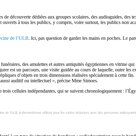
ces de découverte dédiées aux groupes scolaires, des audioguides, des te
uverts à tous les publics, y compris, voire surtout, les publics non aca
ecine de l’ULB
. Ici, pas question de garder les mains en poches. Le parc
unéraires, des amulettes et autres antiquités égyptiennes en vitrine qui 
er est un parcours, une visite guidée au cours de laquelle, outre les exp
épliques d’objets en trois dimensions réalisées spécialement à cette fin.
 aussi auditif ou intellectuel », précise Mme Simoes.
n trois cellules indépendantes, qui se suivent chronologiquement : l’Ég
ne de l’ULB, la thermoforme utilisée pour les visites inclusives avec des personnes malvoyant