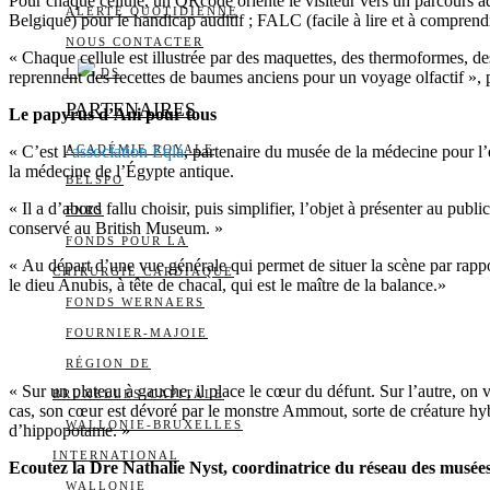
Pour chaque cellule, un QRcode oriente le visiteur vers un parcours a
ALERTE QUOTIDIENNE
Belgique) pour le handicap auditif ; FALC (facile à lire et à comprend
NOUS CONTACTER
« Chaque cellule est illustrée par des maquettes, des thermoformes, d
I
DS
reprennent des recettes de baumes anciens pour un voyage olfactif », 
PARTENAIRES
Le papyrus d’Ani pour tous
« C’est l’
ACADÉMIE ROYALE
association Eqla
, partenaire du musée de la médecine pour l’é
la médecine de l’Égypte antique.
BELSPO
« Il a d’abord fallu choisir, puis simplifier, l’objet à présenter au publ
FNRS
conservé au British Museum. »
FONDS POUR LA
« Au départ d’une vue générale qui permet de situer la scène par rapp
CHIRURGIE CARDIAQUE
le dieu Anubis, à tête de chacal, qui est le maître de la balance.»
FONDS WERNAERS
FOURNIER-MAJOIE
RÉGION DE
« Sur un plateau à gauche, il place le cœur du défunt. Sur l’autre, on 
BRUXELLES-CAPITALE
cas, son cœur est dévoré par le monstre Ammout, sorte de créature hybr
WALLONIE-BRUXELLES
d’hippopotame. »
INTERNATIONAL
Ecoutez la Dre Nathalie Nyst, coordinatrice du réseau des musées 
WALLONIE