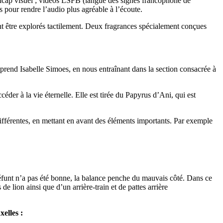
ndicap visuel ; vidéos LSFB (langue des signes francophone de
s pour rendre l’audio plus agréable à l’écoute.
nt être explorés tactilement. Deux fragrances spécialement conçues
eprend Isabelle Simoes, en nous entraînant dans la section consacrée à
ccéder à la vie éternelle. Elle est tirée du Papyrus d’Ani, qui est
ifférentes, en mettant en avant des éléments importants. Par exemple
u défunt n’a pas été bonne, la balance penche du mauvais côté. Dans ce
 lion ainsi que d’un arrière-train et de pattes arrière
elles :