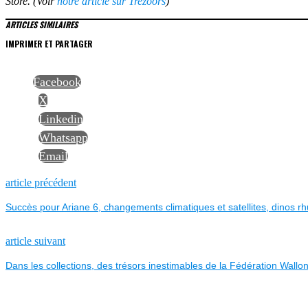
Store. (Voir
notre article sur Trezoors
)
ARTICLES SIMILAIRES
IMPRIMER ET PARTAGER
Facebook
X
Linkedin
Whatsapp
Email
NAVIGATION
Previous
article précédent
post:
Succès pour Ariane 6, changements climatiques et satellites, dinos 
DE
L’ARTICLE
Next
article suivant
post:
Dans les collections, des trésors inestimables de la Fédération Wallon