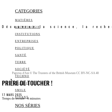
CATEGORIES
MATIÈRES
Découvrez la science, la reche
ARCHEOLOGIE
INSTITUTIONS
ENTREPRISES
POLITIQUE
SANTÉ
TERRE
SOCIÉTÉ
Papyrus d'Ani © The Trustees of the British Museum CC BY-NC-SA 40
TECHNO
PRIÈRE DE TOUCHER !
COSMOS
SMILE
17 MARS 2025
VIVANT
Temps de lecture :
6
minutes
NOS SÉRIES