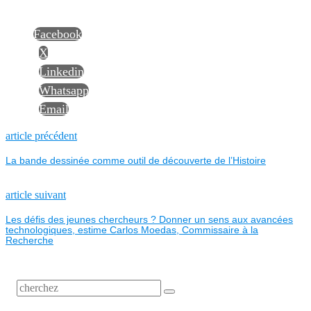
Facebook
X
Linkedin
Whatsapp
Email
NAVIGATION
Previous
article précédent
post:
La bande dessinée comme outil de découverte de l’Histoire
DE
L’ARTICLE
Next
article suivant
post:
Les défis des jeunes chercheurs ? Donner un sens aux avancées
technologiques, estime Carlos Moedas, Commissaire à la
Recherche