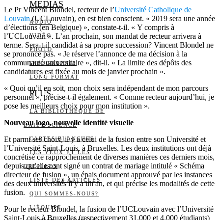
MEDIAS
Le Pr Vincent Blondel, recteur de l’
Université Catholique de
Louvain
(UCLouvain), en est bien conscient. « 2019 sera une année
AUDIO
d’élections (en Belgique) », constate-t-il. « Y compris à
l’UCLouvain ». L’an prochain, son mandat de recteur arrivera à
VIDÉO
terme. Sera-t-il candidat à sa propre succession? Vincent Blondel ne
PHOTO
se prononce pas. « Je réserve l’annonce de ma décision à la
communauté universitaire », dit-il. « La limite des dépôts des
INFOGRAPHIE
candidatures est fixée au mois de janvier prochain ».
LONG FORMAT
« Quoi qu’il en soit, mon choix sera indépendant de mon parcours
PLUS
personnel », précise-t-il également. « Comme recteur aujourd’hui, je
pose les meilleurs choix pour mon institution ».
LA BIBLIOTHÈQUE DE
Nouveau logo, nouvelle identité visuelle
DAILY SCIENCE
Et parmi ses choix, il y a celui de la fusion entre son Université et
CARTES BLANCHES
l’Université Saint-Louis, à Bruxelles. Les deux institutions ont déjà
LES YEUX ET LES
concrétisé ce rapprochement de diverses manières ces derniers mois,
depuis qu’elles ont signé un contrat de mariage intitulé « Schéma
OREILLES
directeur de fusion », un épais document approuvé par les instances
LISTE DES ARTICLES
des deux universités il y a un an, et qui précise les modalités de cette
fusion.
QUI SOMMES-NOUS?
L’ÉQUIPE
Pour le recteur Blondel, la fusion de l’UCLouvain avec l’Université
Saint-Louis à Bruxelles (respectivement 31.000 et 4.000 étudiants)