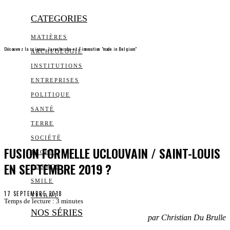
CATEGORIES
MATIÈRES
Découvrez la science, la recherche et l’innovation "made in Belgium"
ARCHEOLOGIE
INSTITUTIONS
ENTREPRISES
POLITIQUE
SANTÉ
TERRE
SOCIÉTÉ
FUSION FORMELLE UCLOUVAIN / SAINT-LOUIS
TECHNO
EN SEPTEMBRE 2019 ?
COSMOS
SMILE
17 SEPTEMBRE 2018
VIVANT
Temps de lecture :
3
minutes
NOS SÉRIES
par Christian Du Brulle