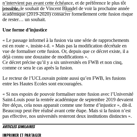
n’intervient pas avant cette échéance, et de préférence le plus tôt
possible, le souhait de Vincent Blondel de voir la prochaine année
académique (2019-2020) consacrer formellement cette fusion risque
de rester… un souhait.
Une forme d’injustice
« Le passage informel à la fusion via une série de rapprochements
est en route », insiste-t-il. « Mais pas la modification décrétale en
vue de formaliser cette fusion. Or, depuis que ce décret existe, il a
déjà connu une douzaine de modifications ».
Ce décret précise qu’il y a six universités en FWB et non cinq,
comme ce sera le cas après la fusion.
Le recteur de l’UCLouvain pointe aussi qu’en FWB, les fusions
entre les Hautes Ecoles sont encouragées.
« Si nos espoirs de pouvoir formaliser notre fusion avec l’Université
Saint-Louis pour la rentrée académique de septembre 2019 devaient
être déçus, cela nous apparait comme une forme d’injustice », dit-il.
Beaucoup peut être réalisé avant cette étape. Mais si la fusion n’est
pas effective, nos universités resteront deux institutions distinctes ».
ARTICLES SIMILAIRES
IMPRIMER ET PARTAGER