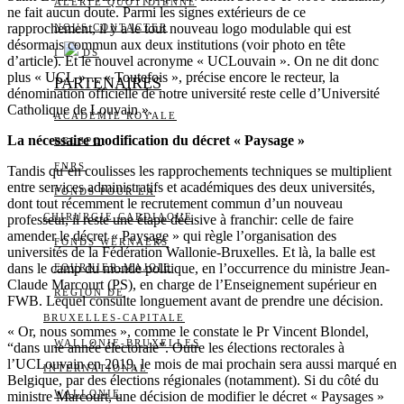
ALERTE QUOTIDIENNE
ne fait aucun doute. Parmi les signes extérieurs de ce
rapprochement, il y a le tout nouveau logo modulable qui est
NOUS CONTACTER
désormais commun aux deux institutions (voir photo en tête
I
DS
d’article). Et le nouvel acronyme « UCLouvain ». On ne dit donc
plus « UCL »… « Toutefois », précise encore le recteur, la
PARTENAIRES
dénomination officielle de notre université reste celle d’Université
Catholique de Louvain ».
ACADÉMIE ROYALE
La nécessaire modification du décret « Paysage »
BELSPO
FNRS
Tandis qu’en coulisses les rapprochements techniques se multiplient
entre services administratifs et académiques des deux universités,
FONDS POUR LA
dont tout récemment le recrutement commun d’un nouveau
CHIRURGIE CARDIAQUE
professeur, il reste une étape décisive à franchir: celle de faire
amender le décret « Paysage » qui règle l’organisation des
FONDS WERNAERS
universités de la Fédération Wallonie-Bruxelles. Et là, la balle est
dans le camp du monde politique, en l’occurrence du ministre Jean-
FOURNIER-MAJOIE
Claude Marcourt (PS), en charge de l’Enseignement supérieur en
RÉGION DE
FWB. Lequel consulte longuement avant de prendre une décision.
BRUXELLES-CAPITALE
« Or, nous sommes », comme le constate le Pr Vincent Blondel,
WALLONIE-BRUXELLES
“dans une année électorale”. Outre les élections rectorales à
l’UCLouvain en 2019, le mois de mai prochain sera aussi marqué en
INTERNATIONAL
Belgique, par des élections régionales (notamment). Si du côté du
WALLONIE
ministre Marcourt, une décision de modifier le décret « Paysages »