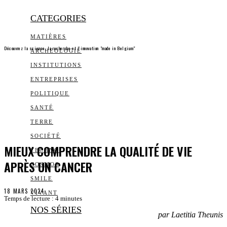
CATEGORIES
MATIÈRES
Découvrez la science, la recherche et l’innovation "made in Belgium"
ARCHEOLOGIE
INSTITUTIONS
ENTREPRISES
POLITIQUE
SANTÉ
TERRE
SOCIÉTÉ
MIEUX COMPRENDRE LA QUALITÉ DE VIE
TECHNO
APRÈS UN CANCER
COSMOS
SMILE
18 MARS 2024
VIVANT
Temps de lecture :
4
minutes
NOS SÉRIES
par Laetitia Theunis