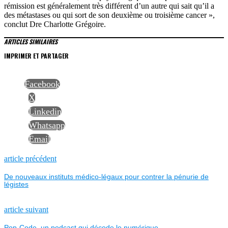
rémission est généralement très différent d’un autre qui sait qu’il a
des métastases ou qui sort de son deuxième ou troisième cancer »,
conclut Dre Charlotte Grégoire.
ARTICLES SIMILAIRES
IMPRIMER ET PARTAGER
Facebook
X
Linkedin
Whatsapp
Email
NAVIGATION
Previous
article précédent
post:
De nouveaux instituts médico-légaux pour contrer la pénurie de
DE
légistes
L’ARTICLE
Next
article suivant
post:
Pop-Code, un podcast qui décode le numérique