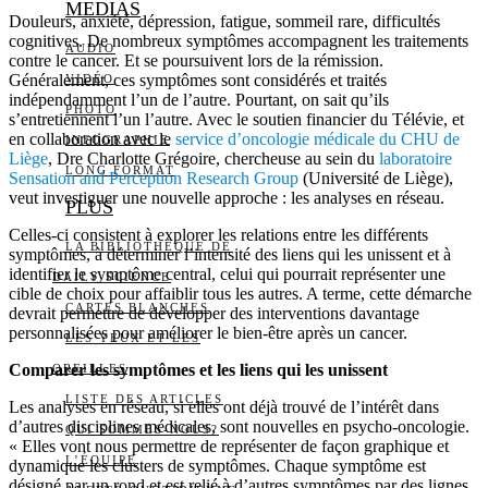
MEDIAS
Douleurs, anxiété, dépression, fatigue, sommeil rare, difficultés
cognitives. De nombreux symptômes accompagnent les traitements
AUDIO
contre le cancer. Et se poursuivent lors de la rémission.
Généralement, ces symptômes sont considérés et traités
VIDÉO
indépendamment l’un de l’autre. Pourtant, on sait qu’ils
PHOTO
s’entretiennent l’un l’autre. Avec le soutien financier du Télévie, et
en collaboration avec le
service d’oncologie médicale du CHU de
INFOGRAPHIE
Liège
, Dre Charlotte Grégoire, chercheuse au sein du
laboratoire
LONG FORMAT
Sensation and Perception Research Group
(Université de Liège),
veut investiguer une nouvelle approche : les analyses en réseau.
PLUS
Celles-ci consistent à explorer les relations entre les différents
LA BIBLIOTHÈQUE DE
symptômes, à déterminer l’intensité des liens qui les unissent et à
identifier le symptôme central, celui qui pourrait représenter une
DAILY SCIENCE
cible de choix pour affaiblir tous les autres. A terme, cette démarche
CARTES BLANCHES
devrait permettre de développer des interventions davantage
personnalisées pour améliorer le bien-être après un cancer.
LES YEUX ET LES
Comparer les symptômes et les liens qui les unissent
OREILLES
LISTE DES ARTICLES
Les analyses en réseau, si elles ont déjà trouvé de l’intérêt dans
d’autres disciplines médicales, sont nouvelles en psycho-oncologie.
QUI SOMMES-NOUS?
« Elles vont nous permettre de représenter de façon graphique et
L’ÉQUIPE
dynamique les clusters de symptômes. Chaque symptôme est
désigné par un rond et est relié à d’autres symptômes par des lignes