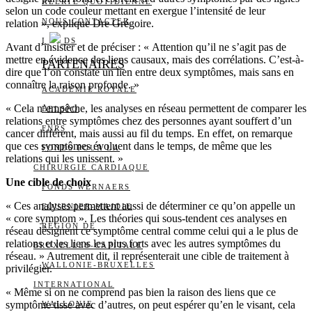
ALERTE QUOTIDIENNE
selon un code couleur mettant en exergue l’intensité de leur
NOUS CONTACTER
relation », explique Dre Grégoire.
I
DS
Avant d’insister et de préciser : « Attention qu’il ne s’agit pas de
mettre en évidence des liens causaux, mais des corrélations. C’est-à-
PARTENAIRES
dire que l’on constate un lien entre deux symptômes, mais sans en
connaître la raison profonde. »
ACADÉMIE ROYALE
« Cela n’empêche, les analyses en réseau permettent de comparer les
BELSPO
relations entre symptômes chez des personnes ayant souffert d’un
FNRS
cancer différent, mais aussi au fil du temps. En effet, on remarque
que ces symptômes évoluent dans le temps, de même que les
FONDS POUR LA
relations qui les unissent. »
CHIRURGIE CARDIAQUE
Une cible de choix
FONDS WERNAERS
« Ces analyses permettent aussi de déterminer ce qu’on appelle un
FOURNIER-MAJOIE
« core symptom ». Les théories qui sous-tendent ces analyses en
RÉGION DE
réseau désignent ce symptôme central comme celui qui a le plus de
relations et les liens les plus forts avec les autres symptômes du
BRUXELLES-CAPITALE
réseau. » Autrement dit, il représenterait une cible de traitement à
WALLONIE-BRUXELLES
privilégier.
INTERNATIONAL
« Même si on ne comprend pas bien la raison des liens que ce
symptôme tisse avec d’autres, on peut espérer qu’en le visant, cela
WALLONIE