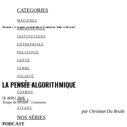
CATEGORIES
MATIÈRES
Découvrez la science, la recherche et l’innovation "made in Belgium"
ARCHEOLOGIE
INSTITUTIONS
ENTREPRISES
POLITIQUE
SANTÉ
TERRE
SOCIÉTÉ
LA PENSÉE ALGORITHMIQUE
TECHNO
COSMOS
18 AVRIL 2016
SMILE
Temps de lecture :
3
minutes
VIVANT
par Christian Du Brulle
NOS SÉRIES
PODCAST