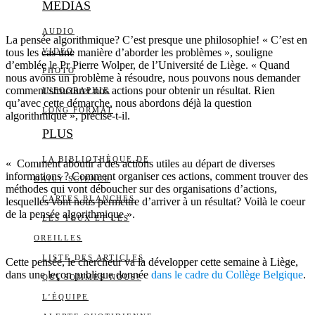
MEDIAS
AUDIO
La pensée algorithmique? C’est presque une philosophie! « C’est en
tous les cas une manière d’aborder les problèmes », souligne
VIDÉO
d’emblée le Pr Pierre Wolper, de l’Université de Liège. « Quand
PHOTO
nous avons un problème à résoudre, nous pouvons nous demander
comment structurer nos actions pour obtenir un résultat. Rien
INFOGRAPHIE
qu’avec cette démarche, nous abordons déjà la question
LONG FORMAT
algorithmique », précise-t-il.
PLUS
LA BIBLIOTHÈQUE DE
« Comment aboutir à des actions utiles au départ de diverses
informations ? Comment organiser ces actions, comment trouver des
DAILY SCIENCE
méthodes qui vont déboucher sur des organisations d’actions,
CARTES BLANCHES
lesquelles vont nous permettre d’arriver à un résultat? Voilà le coeur
de la pensée algorithmique ».
LES YEUX ET LES
OREILLES
LISTE DES ARTICLES
Cette pensée, le chercheur va la développer cette semaine à Liège,
dans une leçon publique donnée
dans le cadre du Collège Belgique
.
QUI SOMMES-NOUS?
L’ÉQUIPE