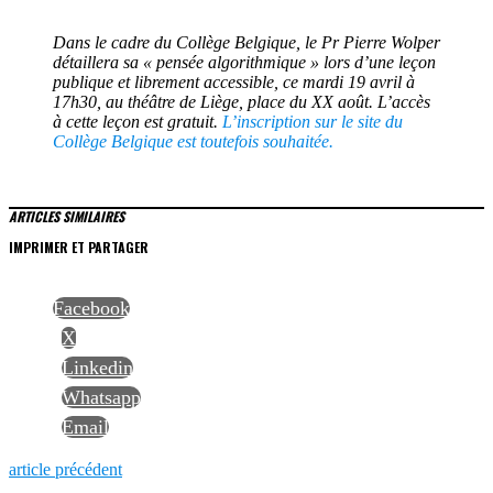
Dans le cadre du Collège Belgique, le Pr Pierre Wolper
détaillera sa « pensée algorithmique » lors d’une leçon
publique et librement accessible, ce mardi 19 avril à
17h30, au théâtre de Liège, place du XX août. L’accès
à cette leçon est gratuit.
L’inscription sur le site du
Collège Belgique est toutefois souhaitée.
ARTICLES SIMILAIRES
IMPRIMER ET PARTAGER
Facebook
X
Linkedin
Whatsapp
Email
NAVIGATION
Previous
article précédent
post: