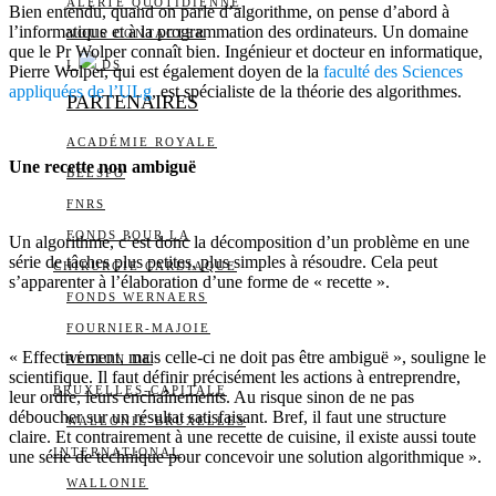
ALERTE QUOTIDIENNE
Bien entendu, quand on parle d’algorithme, on pense d’abord à
l’informatique et à la programmation des ordinateurs. Un domaine
NOUS CONTACTER
que le Pr Wolper connaît bien. Ingénieur et docteur en informatique,
I
DS
Pierre Wolper, qui est également doyen de la
faculté des Sciences
appliquées de l’ULg
, est spécialiste de la théorie des algorithmes.
PARTENAIRES
ACADÉMIE ROYALE
Une recette non ambiguë
BELSPO
FNRS
FONDS POUR LA
Un algorithme, c’est donc la décomposition d’un problème en une
série de tâches plus petites, plus simples à résoudre. Cela peut
CHIRURGIE CARDIAQUE
s’apparenter à l’élaboration d’une forme de « recette ».
FONDS WERNAERS
FOURNIER-MAJOIE
« Effectivement, mais celle-ci ne doit pas être ambiguë », souligne le
RÉGION DE
scientifique. Il faut définir précisément les actions à entreprendre,
BRUXELLES-CAPITALE
leur ordre, leurs enchaînements. Au risque sinon de ne pas
déboucher sur un résultat satisfaisant. Bref, il faut une structure
WALLONIE-BRUXELLES
claire. Et contrairement à une recette de cuisine, il existe aussi toute
INTERNATIONAL
une série de technique pour concevoir une solution algorithmique ».
WALLONIE