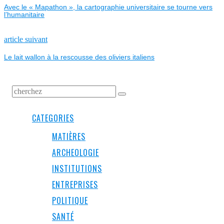
Avec le « Mapathon », la cartographie universitaire se tourne vers
DE
l’humanitaire
L’ARTICLE
Next
article suivant
post:
Le lait wallon à la rescousse des oliviers italiens
CATEGORIES
MATIÈRES
ARCHEOLOGIE
INSTITUTIONS
ENTREPRISES
POLITIQUE
SANTÉ