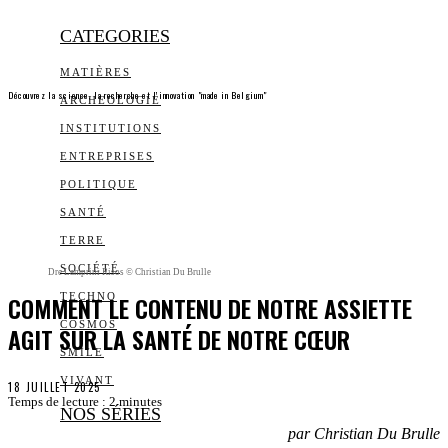
CATEGORIES
MATIÈRES
Découvrez la science, la recherche et l’innovation "made in Belgium"
ARCHEOLOGIE
INSTITUTIONS
ENTREPRISES
POLITIQUE
SANTÉ
TERRE
SOCIÉTÉ
Dre Lamprini Risos © Christian Du Brulle
COMMENT LE CONTENU DE NOTRE ASSIETTE
TECHNO
COSMOS
AGIT SUR LA SANTÉ DE NOTRE CŒUR
SMILE
VIVANT
18 JUILLET 2025
Temps de lecture :
2
minutes
NOS SÉRIES
par Christian Du Brulle