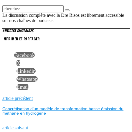
La discussion complète avec la Dre Risos est librement accessible
sur nos chaînes de podcasts.
ARTICLES SIMILAIRES
IMPRIMER ET PARTAGER
Facebook
X
Linkedin
Whatsapp
Email
NAVIGATION
Previous
article précédent
post:
Concrétisation d’un modèle de transformation basse émission du
DE
méthane en hydrogène
L’ARTICLE
Next
article suivant