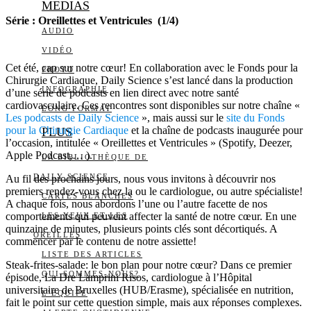
MEDIAS
Série : Oreillettes et Ventricules (1/4)
AUDIO
VIDÉO
Cet été, cap sur notre cœur! En collaboration avec le Fonds pour la
PHOTO
Chirurgie Cardiaque, Daily Science s’est lancé dans la production
INFOGRAPHIE
d’une série de podcasts en lien direct avec notre santé
cardiovasculaire. Ces rencontres sont disponibles sur notre chaîne «
LONG FORMAT
Les podcasts de Daily Science
», mais aussi sur le
site du Fonds
pour la Chirurgie Cardiaque
et la chaîne de podcasts inaugurée pour
PLUS
l’occasion, intitulée « Oreillettes et Ventricules » (Spotify, Deezer,
Apple Podcast,… ).
LA BIBLIOTHÈQUE DE
DAILY SCIENCE
Au fil des prochains jours, nous vous invitons à découvrir nos
premiers rendez-vous chez la ou le cardiologue, ou autre spécialiste!
CARTES BLANCHES
A chaque fois, nous abordons l’une ou l’autre facette de nos
comportements qui peuvent affecter la santé de notre cœur. En une
LES YEUX ET LES
quinzaine de minutes, plusieurs points clés sont décortiqués. A
OREILLES
commencer par le contenu de notre assiette!
LISTE DES ARTICLES
Steak-frites-salade: le bon plan pour notre cœur? Dans ce premier
QUI SOMMES-NOUS?
épisode, La Dre Lamprini Risos, cardiologue à l’Hôpital
universitaire de Bruxelles (HUB/Erasme), spécialisée en nutrition,
L’ÉQUIPE
fait le point sur cette question simple, mais aux réponses complexes.