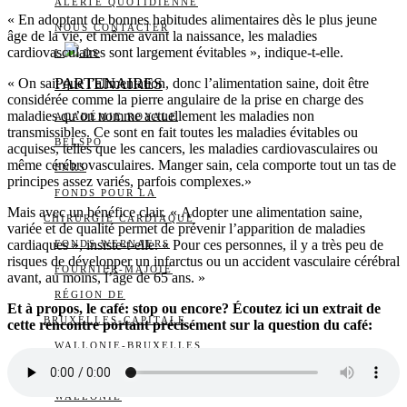
ALERTE QUOTIDIENNE
« En adoptant de bonnes habitudes alimentaires dès le plus jeune
NOUS CONTACTER
âge de la vie, et même avant la naissance, les maladies
cardiovasculaires sont largement évitables », indique-t-elle.
I
DS
PARTENAIRES
« On sait que l’alimentation, donc l’alimentation saine, doit être
considérée comme la pierre angulaire de la prise en charge des
maladies qu’on nomme actuellement les maladies non
ACADÉMIE ROYALE
transmissibles. Ce sont en fait toutes les maladies évitables ou
BELSPO
acquises, telles que les cancers, les maladies cardiovasculaires ou
même cérébrovasculaires. Manger sain, cela comporte tout un tas de
FNRS
principes assez variés, parfois complexes.»
FONDS POUR LA
Mais avec un bénéfice clair. « Adopter une alimentation saine,
CHIRURGIE CARDIAQUE
variée et de qualité permet de prévenir l’apparition de maladies
cardiaques », insiste-t-elle. « Pour ces personnes, il y a très peu de
FONDS WERNAERS
risques de développer un infarctus ou un accident vasculaire cérébral
FOURNIER-MAJOIE
avant, au moins, l’âge de 65 ans. »
RÉGION DE
Et à propos, le café: stop ou encore?
Écoutez ici un extrait de
BRUXELLES-CAPITALE
cette rencontre portant précisément sur la question du café:
WALLONIE-BRUXELLES
INTERNATIONAL
WALLONIE